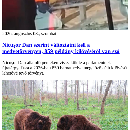
2026. augusztus 08., szombat
Nicușor Dan szerint változtatni kell a
medvetörvényen, 859 példány kilövéséről van szó
Nicușor Dan államfő pénteken visszaküldte a parlamentnek
újratárgyalásra a 2026-ban 859 barnamedve megelőző célú kilövését
lehetővé tevő törvényt.