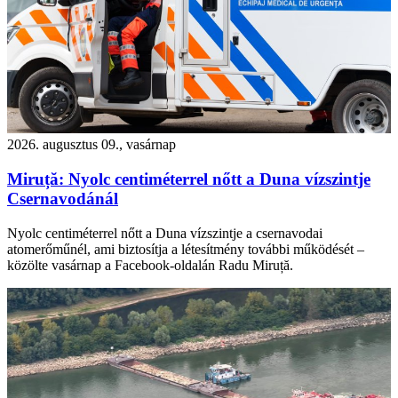
2026. augusztus 09., vasárnap
Miruță: Nyolc centiméterrel nőtt a Duna vízszintje
Csernavodánál
Nyolc centiméterrel nőtt a Duna vízszintje a csernavodai
atomerőműnél, ami biztosítja a létesítmény további működését –
közölte vasárnap a Facebook-oldalán Radu Miruță.