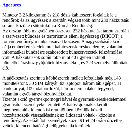
Agerpres
Mintegy 3,2 kilogramm és 218 dózis kábítószert foglaltak le a
rendőrök és az ügyészek a szerdán végzett több mint 230 házkutatás
során - közölte csütörtökön a Román Rendőrség.
Az ország több megyéjében összesen 232 házkutatást tartott szerdán
a szervezett bűnözés és terrorizmus elleni ügyészség (DIICOT) a
román rendőrség munkatársaival közösen. A nagyszabású akció
célja emberkereskedelemre, kábítószer-kereskedelemre, valamint
informatikai bűnözésre szakosodott bűnszervezetek felszámolása
volt. A házkutatások során több mint 40 ügyben indított
büntetőeljáráshoz gyűjtöttek bizonyítékot, és 223 személyt állítottak
elő.
A tájékoztatás szerint a kábítószerek mellett lefoglaltak még 148
mobiltelefont, 30 SIM-kártyát, tíz laptopot, három táblagépet, 11
bankkártyát, 109 adathordozót, három nem halálos fegyvert,
valamint egyéb tárgyi bizonyítékokat.
Tizenöt akció gyermekpornográfiával és gyermekkereskedelemmel
gyanúsított személyeket érintett. A hatóságoknak sikerült
megmenteniük kilenc kiskorút, többen közülük közeli
hozzátartozóik visszaéléseinek az áldozatai voltak - közölte a
rendőrség. Az előállított személyek közül 91-et 24 órára őrizetbe
vettek, kilencen hatósági felügyelet alá kerültek.