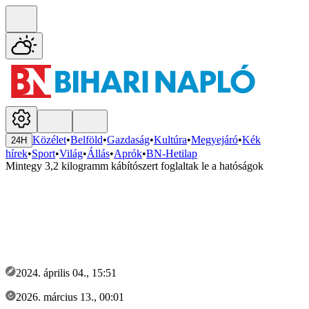
Közélet
•
Belföld
•
Gazdaság
•
Kultúra
•
Megyejáró
•
Kék
24H
hírek
•
Sport
•
Világ
•
Állás
•
Aprók
•
BN-Hetilap
Mintegy 3,2 kilogramm kábítószert foglaltak le a hatóságok
2024. április 04., 15:51
2026. március 13., 00:01