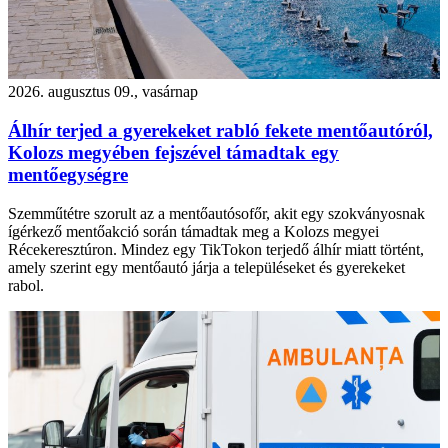
2026. augusztus 09., vasárnap
Álhír terjed a gyerekeket rabló fekete mentőautóról,
Kolozs megyében fejszével támadtak egy
mentőegységre
Szemműtétre szorult az a mentőautósofőr, akit egy szokványosnak
ígérkező mentőakció során támadtak meg a Kolozs megyei
Récekeresztúron. Mindez egy TikTokon terjedő álhír miatt történt,
amely szerint egy mentőautó járja a településeket és gyerekeket
rabol.