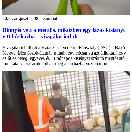
2026. augusztus 08., szombat
Dinnyét vett a mentős, miközben egy lázas kislányt
vitt kórházba – vizsgálat indult
Vizsgálatot indított a Katasztrófavédelmi Főosztály (DSU) a Bákó
Megyei Mentőszolgálatnál, miután egy édesanya azt állította, hogy
az őt és beteg, egyéves és 11 hónapos kislányát szállító mentőautó
munkatársai vásárolni álltak meg a kórházba vezető úton.