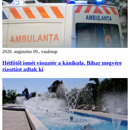
2026. augusztus 09., vasárnap
Hétfőtől ismét visszatér a kánikula, Bihar megyére
riasztást adtak ki