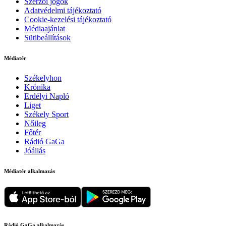
Szerzői jogok
Adatvédelmi tájékoztató
Cookie-kezelési tájékoztató
Médiaajánlat
Sütibeállítások
Médiatér
Székelyhon
Krónika
Erdélyi Napló
Liget
Székely Sport
Nőileg
Főtér
Rádió GaGa
Jóállás
Médiatér alkalmazás
Rádió GaGa alkalmazás