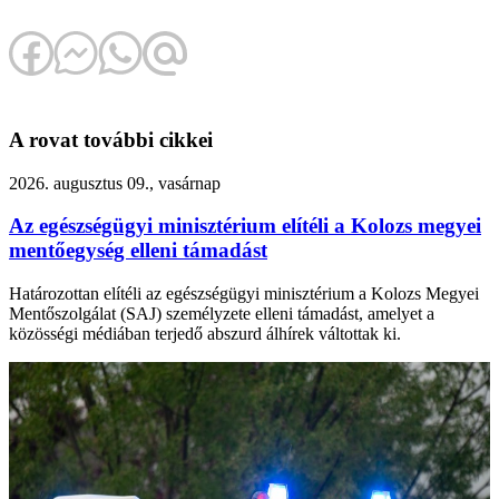
A rovat további cikkei
2026. augusztus 09., vasárnap
Az egészségügyi minisztérium elítéli a Kolozs megyei
mentőegység elleni támadást
Határozottan elítéli az egészségügyi minisztérium a Kolozs Megyei
Mentőszolgálat (SAJ) személyzete elleni támadást, amelyet a
közösségi médiában terjedő abszurd álhírek váltottak ki.