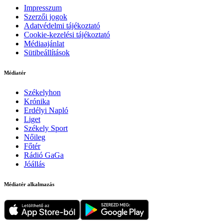
Impresszum
Szerzői jogok
Adatvédelmi tájékoztató
Cookie-kezelési tájékoztató
Médiaajánlat
Sütibeállítások
Médiatér
Székelyhon
Krónika
Erdélyi Napló
Liget
Székely Sport
Nőileg
Főtér
Rádió GaGa
Jóállás
Médiatér alkalmazás