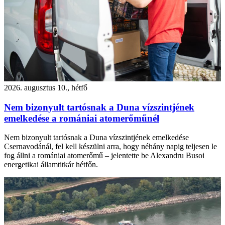
2026. augusztus 10., hétfő
Nem bizonyult tartósnak a Duna vízszintjének
emelkedése a romániai atomerőműnél
Nem bizonyult tartósnak a Duna vízszintjének emelkedése
Csernavodánál, fel kell készülni arra, hogy néhány napig teljesen le
fog állni a romániai atomerőmű – jelentette be Alexandru Busoi
energetikai államtitkár hétfőn.