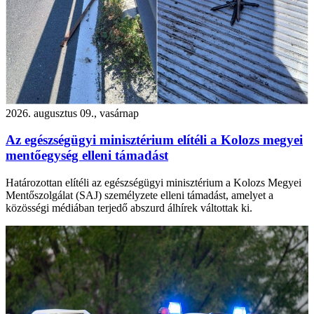
2026. augusztus 09., vasárnap
Az egészségügyi minisztérium elítéli a Kolozs megyei
mentőegység elleni támadást
Határozottan elítéli az egészségügyi minisztérium a Kolozs Megyei
Mentőszolgálat (SAJ) személyzete elleni támadást, amelyet a
közösségi médiában terjedő abszurd álhírek váltottak ki.