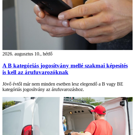
2026. augusztus 10., hétfő
A B kategóriás jogosítvány mellé szakmai képesítés
is kell az árufuvarozóknak
Jövő évtől már nem minden esetben lesz elegendő a B vagy BE
kategóriás jogosítvány az árufuvarozáshoz.