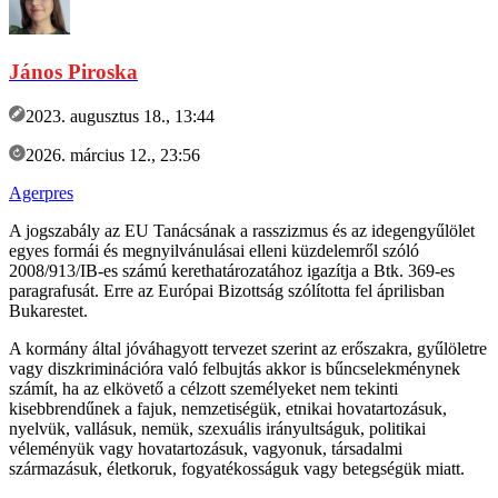
János Piroska
2023. augusztus 18., 13:44
2026. március 12., 23:56
Agerpres
A jogszabály az EU Tanácsának a rasszizmus és az idegengyűlölet
egyes formái és megnyilvánulásai elleni küzdelemről szóló
2008/913/IB-es számú kerethatározatához igazítja a Btk. 369-es
paragrafusát. Erre az Európai Bizottság szólította fel áprilisban
Bukarestet.
A kormány által jóváhagyott tervezet szerint az erőszakra, gyűlöletre
vagy diszkriminációra való felbujtás akkor is bűncselekménynek
számít, ha az elkövető a célzott személyeket nem tekinti
kisebbrendűnek a fajuk, nemzetiségük, etnikai hovatartozásuk,
nyelvük, vallásuk, nemük, szexuális irányultságuk, politikai
véleményük vagy hovatartozásuk, vagyonuk, társadalmi
származásuk, életkoruk, fogyatékosságuk vagy betegségük miatt.