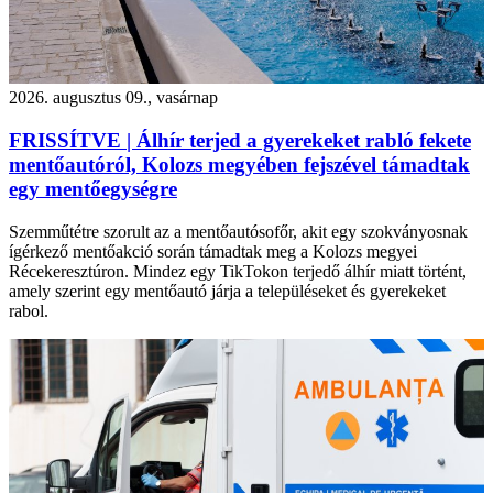
2026. augusztus 09., vasárnap
FRISSÍTVE | Álhír terjed a gyerekeket rabló fekete
mentőautóról, Kolozs megyében fejszével támadtak
egy mentőegységre
Szemműtétre szorult az a mentőautósofőr, akit egy szokványosnak
ígérkező mentőakció során támadtak meg a Kolozs megyei
Récekeresztúron. Mindez egy TikTokon terjedő álhír miatt történt,
amely szerint egy mentőautó járja a településeket és gyerekeket
rabol.