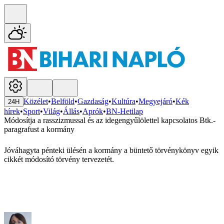
Közélet
•
Belföld
•
Gazdaság
•
Kultúra
•
Megyejáró
•
Kék
24H
hírek
•
Sport
•
Világ
•
Állás
•
Aprók
•
BN-Hetilap
Módosítja a rasszizmussal és az idegengyűlölettel kapcsolatos Btk.-
paragrafust a kormány
Jóváhagyta pénteki ülésén a kormány a büntető törvénykönyv egyik
cikkét módosító törvény tervezetét.