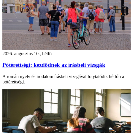
2026. augusztus 10., hétfő
Pótérettségi: kezdődnek az írásbeli vizsgák
A román nyelv és irodalom írásbeli vizsgával folytatódik hétfőn a
pótérettségi.