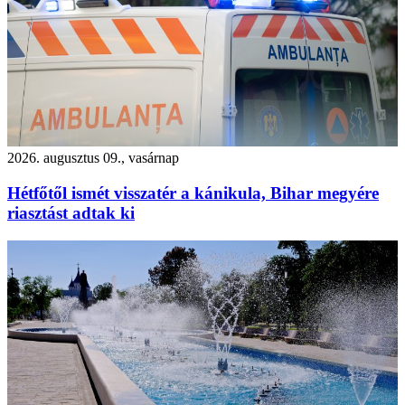
2026. augusztus 09., vasárnap
Hétfőtől ismét visszatér a kánikula, Bihar megyére
riasztást adtak ki