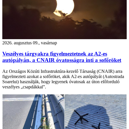
2026. augusztus 09., vasárnap
Veszélyes tárgyakra figyelmeztetnek az A2-es
autópályán, a CNAIR óvatosságra inti a sofőröket
Az Országos Közúti Infrastruktúra-kezelő Társaság (CNAIR) arra
figyelmezteti azokat a sofőröket, akik A2-es autópályát (Autostrada
Soarelui) használják, hogy legyenek óvatosak az úton előforduló
veszélyes „csapdákkal”.