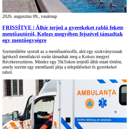
2026. augusztus 09., vasárnap
FRISSÍTVE | Álhír terjed a gyerekeket rabló fekete
mentőautóról, Kolozs megyében fejszével támadtak
egy mentőegységre
Szemműtétre szorult az a mentőautósofőr, akit egy szokványosnak
ígérkező mentőakció során támadtak meg a Kolozs megyei
Récekeresztúron. Mindez egy TikTokon terjedő álhír miatt történt,
amely szerint egy mentőautó járja a településeket és gyerekeket
rabol.