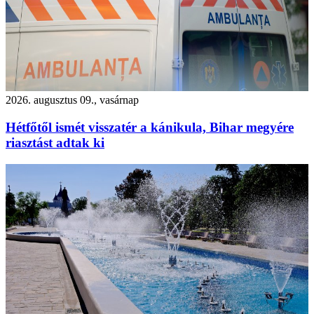
2026. augusztus 09., vasárnap
Hétfőtől ismét visszatér a kánikula, Bihar megyére
riasztást adtak ki