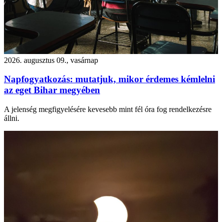
2026. augusztus 09., vasárnap
Napfogyatkozás: mutatjuk, mikor érdemes kémlelni
az eget Bihar megyében
A jelenség megfigyelésére kevesebb mint fél óra fog rendelkezésre
állni.