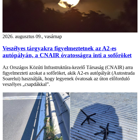
2026. augusztus 09., vasárnap
Veszélyes tárgyakra figyelmeztetnek az A2-es
autópályán, a CNAIR óvatosságra inti a sofőröket
Az Országos Közúti Infrastruktúra-kezelő Társaság (CNAIR) arra
figyelmezteti azokat a sofőröket, akik A2-es autópályát (Autostrada
Soarelui) használják, hogy legyenek óvatosak az úton előforduló
veszélyes „csapdákkal”.