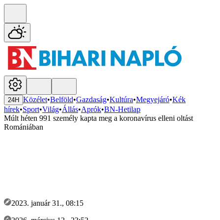
Közélet
•
Belföld
•
Gazdaság
•
Kultúra
•
Megyejáró
•
Kék
24H
hírek
•
Sport
•
Világ
•
Állás
•
Aprók
•
BN-Hetilap
Múlt héten 991 személy kapta meg a koronavírus elleni oltást
Romániában
2023. január 31., 08:15