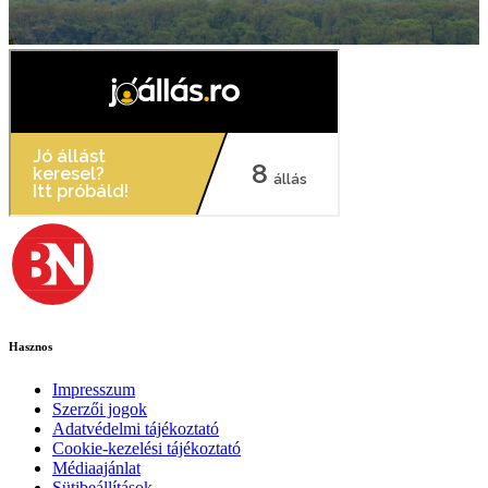
Hasznos
Impresszum
Szerzői jogok
Adatvédelmi tájékoztató
Cookie-kezelési tájékoztató
Médiaajánlat
Sütibeállítások