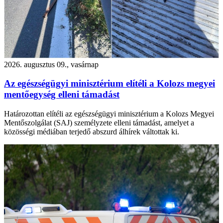
2026. augusztus 09., vasárnap
Az egészségügyi minisztérium elítéli a Kolozs megyei
mentőegység elleni támadást
Határozottan elítéli az egészségügyi minisztérium a Kolozs Megyei
Mentőszolgálat (SAJ) személyzete elleni támadást, amelyet a
közösségi médiában terjedő abszurd álhírek váltottak ki.