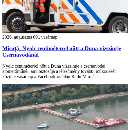
2026. augusztus 09., vasárnap
Miruță: Nyolc centiméterrel nőtt a Duna vízszintje
Csernavodánál
Nyolc centiméterrel nőtt a Duna vízszintje a csernavodai
atomerőműnél, ami biztosítja a létesítmény további működését –
közölte vasárnap a Facebook-oldalán Radu Miruță.