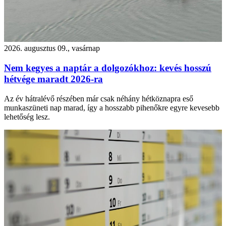
2026. augusztus 09., vasárnap
Nem kegyes a naptár a dolgozókhoz: kevés hosszú
hétvége maradt 2026-ra
Az év hátralévő részében már csak néhány hétköznapra eső
munkaszüneti nap marad, így a hosszabb pihenőkre egyre kevesebb
lehetőség lesz.