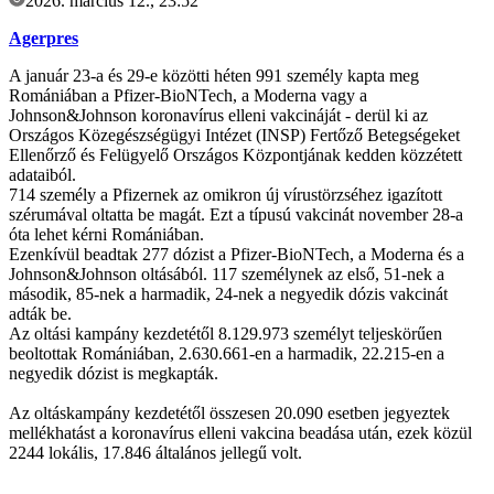
2026. március 12., 23:52
Agerpres
A január 23-a és 29-e közötti héten 991 személy kapta meg
Romániában a Pfizer-BioNTech, a Moderna vagy a
Johnson&Johnson koronavírus elleni vakcináját - derül ki az
Országos Közegészségügyi Intézet (INSP) Fertőző Betegségeket
Ellenőrző és Felügyelő Országos Központjának kedden közzétett
adataiból.
714 személy a Pfizernek az omikron új vírustörzséhez igazított
szérumával oltatta be magát. Ezt a típusú vakcinát november 28-a
óta lehet kérni Romániában.
Ezenkívül beadtak 277 dózist a Pfizer-BioNTech, a Moderna és a
Johnson&Johnson oltásából. 117 személynek az első, 51-nek a
második, 85-nek a harmadik, 24-nek a negyedik dózis vakcinát
adták be.
Az oltási kampány kezdetétől 8.129.973 személyt teljeskörűen
beoltottak Romániában, 2.630.661-en a harmadik, 22.215-en a
negyedik dózist is megkapták.
Az oltáskampány kezdetétől összesen 20.090 esetben jegyeztek
mellékhatást a koronavírus elleni vakcina beadása után, ezek közül
2244 lokális, 17.846 általános jellegű volt.