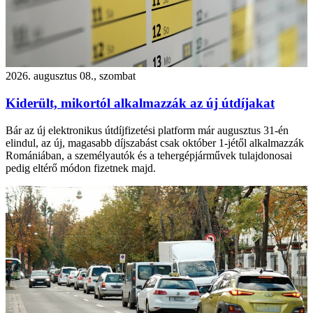
2026. augusztus 08., szombat
Kiderült, mikortól alkalmazzák az új útdíjakat
Bár az új elektronikus útdíjfizetési platform már augusztus 31-én
elindul, az új, magasabb díjszabást csak október 1-jétől alkalmazzák
Romániában, a személyautók és a tehergépjárművek tulajdonosai
pedig eltérő módon fizetnek majd.