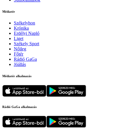
Médiatér
Székelyhon
Krónika
Erdélyi Napló
Liget
Székely Sport
Nőileg
Főtér
Rádió GaGa
Jóállás
Médiatér alkalmazás
Rádió GaGa alkalmazás