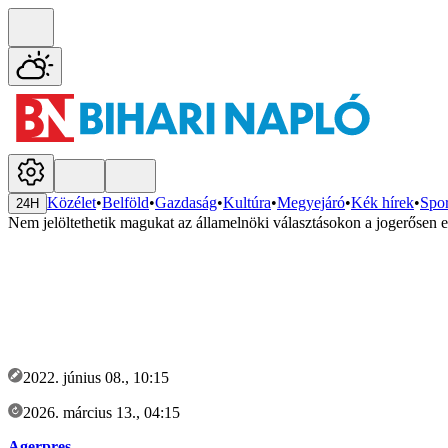
Közélet
•
Belföld
•
Gazdaság
•
Kultúra
•
Megyejáró
•
Kék hírek
•
Spor
24H
Nem jelöltethetik magukat az államelnöki választásokon a jogerősen e
2022. június 08., 10:15
2026. március 13., 04:15
Agerpres