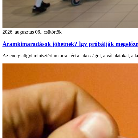
2026. augusztus 06., csütörtök
Áramkimaradások jöhetnek? Így próbálják megelőzni
Az energiaügyi minisztérium arra kéri a lakosságot, a vállalatokat, a