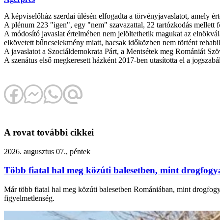
A képviselőház szerdai ülésén elfogadta a törvényjavaslatot, amely ér
A plénum 223 "igen", egy "nem" szavazattal, 22 tartózkodás mellett f
A módosító javaslat értelmében nem jelöltethetik magukat az elnökvál
elkövetett bűncselekmény miatt, hacsak időközben nem történt rehabilit
A javaslatot a Szociáldemokrata Párt, a Mentsétek meg Romániát Szöv
A szenátus első megkeresett házként 2017-ben utasította el a jogszabá
A rovat további cikkei
2026. augusztus 07., péntek
Több fiatal hal meg közúti balesetben, mint drogfogy
Már több fiatal hal meg közúti balesetben Romániában, mint drogfogyas
figyelmetlenség.