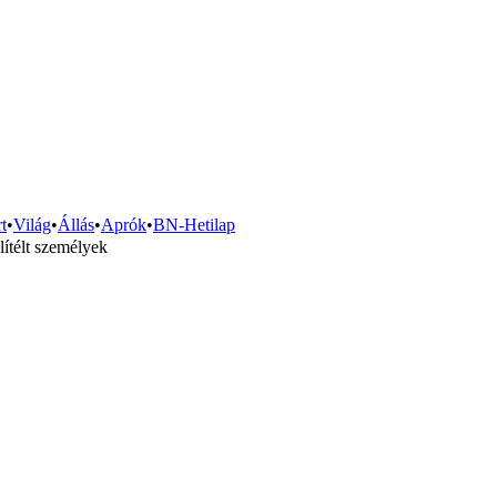
t
•
Világ
•
Állás
•
Aprók
•
BN-Hetilap
lítélt személyek