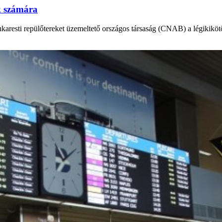
k számára
bukaresti repülőtereket üzemeltető országos társaság (CNAB) a légikikö