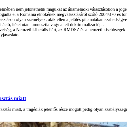
telmében nem jelöltethetik magukat az államelnöki választásokon a joger
ogadta el a Románia elnökének megválasztásáról szóló 2004/370-es törvé
asztáson olyan személyek, akik ellen a jelölés pillanatában szabadságv
áció, ítélet utáni amnesztia vagy a tett dekriminalizációja.
etség, a Nemzeti Liberális Párt, az RMDSZ és a nemzeti kisebbségek f
lyjavaslatot.
asztás miatt
ztás miatt, a tragédiák jelentős része mögött pedig olyan szabályszegés