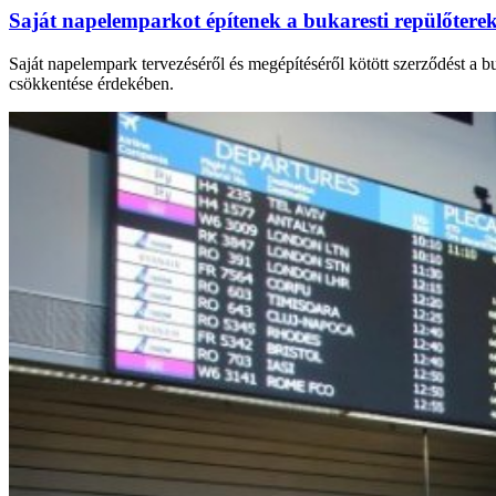
Saját napelemparkot építenek a bukaresti repülőtere
Saját napelempark tervezéséről és megépítéséről kötött szerződést a 
csökkentése érdekében.