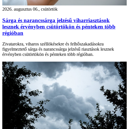
2026. augusztus 06., csütörtök
Sárga és narancssárga jelzésű viharriasztások
lesznek érvényben csütörtökön és pénteken több
régióban
Zivatarokra, viharos széllökésekre és felhőszakadásokra
figyelmeztető sárga és narancssárga jelzésű riasztások lesznek
érvényben csütörtökön és pénteken több régióban.