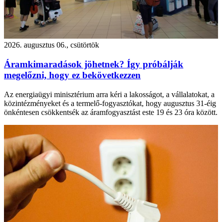
2026. augusztus 06., csütörtök
Áramkimaradások jöhetnek? Így próbálják
megelőzni, hogy ez bekövetkezzen
Az energiaügyi minisztérium arra kéri a lakosságot, a vállalatokat, a
közintézményeket és a termelő-fogyasztókat, hogy augusztus 31-éig
önkéntesen csökkentsék az áramfogyasztást este 19 és 23 óra között.