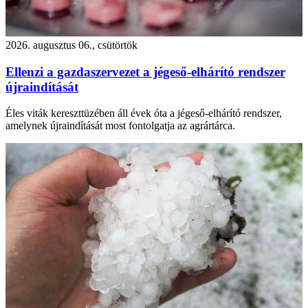
2026. augusztus 06., csütörtök
Ellenzi a gazdaszervezet a jégeső-elhárító rendszer
újraindítását
Éles viták kereszttüzében áll évek óta a jégeső-elhárító rendszer,
amelynek újraindítását most fontolgatja az agrártárca.