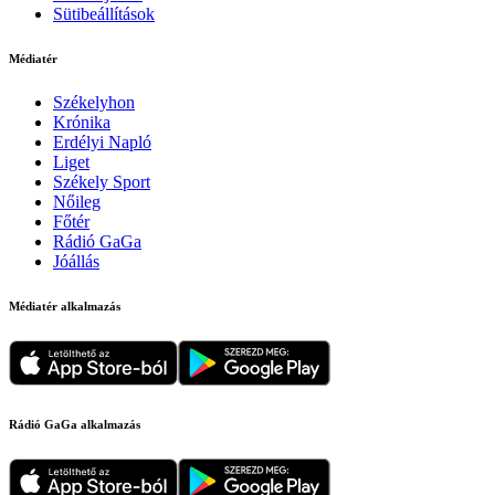
Sütibeállítások
Médiatér
Székelyhon
Krónika
Erdélyi Napló
Liget
Székely Sport
Nőileg
Főtér
Rádió GaGa
Jóállás
Médiatér alkalmazás
Rádió GaGa alkalmazás