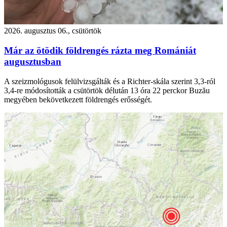
2026. augusztus 06., csütörtök
Már az ötödik földrengés rázta meg Romániát
augusztusban
A szeizmológusok felülvizsgálták és a Richter-skála szerint 3,3-ról
3,4-re módosították a csütörtök délután 13 óra 22 perckor Buzău
megyében bekövetkezett földrengés erősségét.