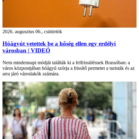
2026. augusztus 06., csütörtök
Hóágyút vetettek be a hőség ellen egy erdélyi
városban | VIDEÓ
Nem mindennapi módját találták ki a felfrissülésnek Brassóban: a
város központjában hóágyú szórja a frissítő permetet a turisták és az
arra járó városlakók számára.