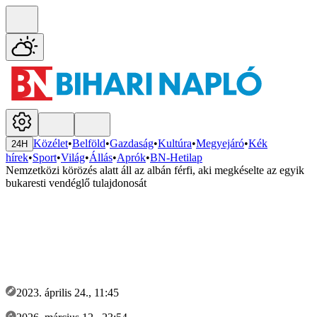
Közélet
•
Belföld
•
Gazdaság
•
Kultúra
•
Megyejáró
•
Kék
24H
hírek
•
Sport
•
Világ
•
Állás
•
Aprók
•
BN-Hetilap
Nemzetközi körözés alatt áll az albán férfi, aki megkéselte az egyik
bukaresti vendéglő tulajdonosát
2023. április 24., 11:45