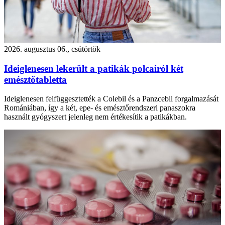
2026. augusztus 06., csütörtök
Ideiglenesen lekerült a patikák polcairól két
emésztőtabletta
Ideiglenesen felfüggesztették a Colebil és a Panzcebil forgalmazását
Romániában, így a két, epe- és emésztőrendszeri panaszokra
használt gyógyszert jelenleg nem értékesítik a patikákban.