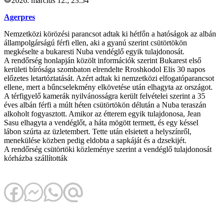
2026. március 12., 23:54
Agerpres
Nemzetközi körözési parancsot adtak ki hétfőn a hatóságok az albán
állampolgárságú férfi ellen, aki a gyanú szerint csütörtökön
megkéselte a bukaresti Nuba vendéglő egyik tulajdonosát.
A rendőrség honlapján közölt információk szerint Bukarest első
kerületi bírósága szombaton elrendelte Rroshkodol Elis 30 napos
előzetes letartóztatását. Azért adtak ki nemzetközi elfogatóparancsot
ellene, mert a bűncselekmény elkövetése után elhagyta az országot.
A térfigyelő kamerák nyilvánosságra került felvételei szerint a 35
éves albán férfi a múlt héten csütörtökön délután a Nuba teraszán
alkoholt fogyasztott. Amikor az étterem egyik tulajdonosa, Jean
Sasu elhagyta a vendéglőt, a háta mögött termett, és egy késsel
lábon szúrta az üzletembert. Tette után elsietett a helyszínről,
menekülése közben pedig eldobta a sapkáját és a dzsekijét.
A rendőrség csütörtöki közleménye szerint a vendéglő tulajdonosát
kórházba szállították