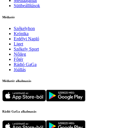
Médiaajánlat
Sütibeállítások
Médiatér
Székelyhon
Krónika
Erdélyi Napló
Liget
Székely Sport
Nőileg
Főtér
Rádió GaGa
Jóállás
Médiatér alkalmazás
Rádió GaGa alkalmazás