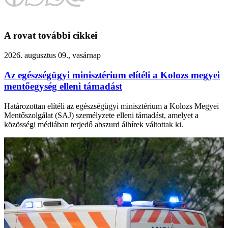
A rovat további cikkei
2026. augusztus 09., vasárnap
Az egészségügyi minisztérium elítéli a Kolozs megyei
mentőegység elleni támadást
Határozottan elítéli az egészségügyi minisztérium a Kolozs Megyei
Mentőszolgálat (SAJ) személyzete elleni támadást, amelyet a
közösségi médiában terjedő abszurd álhírek váltottak ki.