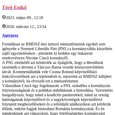
Törő Enikő
2023. május 09., 12:18
2026. március 12., 23:54
Agerpres
Formálisan az RMDSZ-hez tartozó minisztériumok egyikét sem
igényelte a Nemzeti Liberális Párt (PNL) a kormányváltás küszöbén
zajló egyeztetéseken - jelentette ki kedden egy bukaresti
rendezvényen Nicolae Ciucă kormányfő.
A PNL elnökétől azt kérdezték az újságírók, hogy a liberálisok
szeretnék-e átvenni a Tánczos Barna vezette környezetvédelmi
tárcát. Kommentáltatták vele Csoma Botond képviselőházi
frakcióvezetőnek azt a kijelentését is, miszerint az RMDSZ kiléphet
a kormányból, ha elveszíti ezt a minisztériumot.
Válaszában Ciucă úgy fogalmazott: a PNL szándéka a kormányzás
folytonosságának és a politikai stabilitásnak a biztosítása. 'Szeretném
hangsúlyozni, hogy mind a koalíciós partnerekkel, mind az ország
hatóságainak képviselőivel és a nagykövetségek képviselőivel
folytatott megbeszéléseken és a kétoldalú találkozókon azt kérdezik
tőlünk, miként fogjuk biztosítani Románia kormányzását. És én
mindenkinek azt válaszolom, hogy felelősségteljes kormányzást