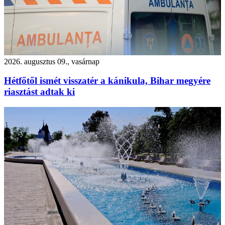
2026. augusztus 09., vasárnap
Hétfőtől ismét visszatér a kánikula, Bihar megyére
riasztást adtak ki