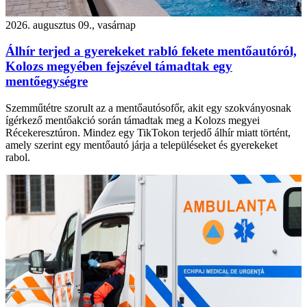
2026. augusztus 09., vasárnap
Álhír terjed a gyerekeket rabló fekete mentőautóról,
Kolozs megyében fejszével támadtak egy
mentőegységre
Szemműtétre szorult az a mentőautósofőr, akit egy szokványosnak
ígérkező mentőakció során támadtak meg a Kolozs megyei
Récekeresztúron. Mindez egy TikTokon terjedő álhír miatt történt,
amely szerint egy mentőautó járja a településeket és gyerekeket
rabol.