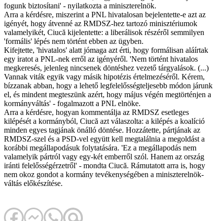
fogunk biztosítani' - nyilatkozta a miniszterelnök.
Arra a kérdésre, miszerint a PNL hivatalosan bejelentette-e azt az
igényét, hogy átvenné az RMDSZ-hez tartozó minisztériumok
valamelyikét, Ciucă kijelentette: a liberálisok részéről semmilyen
'formális' lépés nem történt ebben az ügyben.
Kifejtette, 'hivatalos' alatt jómaga azt érti, hogy formálisan aláírtak
egy iratot a PNL-nek erről az igényéről. 'Nem történt hivatalos
megkeresés, jelenleg nincsenek döntéshez vezető tárgyalások. (...)
Vannak viták egyik vagy másik hipotézis értelmezéséről. Kérem,
bízzanak abban, hogy a lehető legfelelősségteljesebb módon járunk
el, és mindent megteszünk azért, hogy május végén megtörténjen a
kormányváltás' - fogalmazott a PNL elnöke.
Arra a kérdésre, hogyan kommentálja az RMDSZ esetleges
kilépését a kormányból, Ciucă azt válaszolta: a kilépés a koalíció
minden egyes tagjának önálló döntése. Hozzátette, pártjának az
RMDSZ-szel és a PSD-vel együtt kell megtalálnia a megoldást a
korábbi megállapodásuk folytatására. 'Ez a megállapodás nem
valamelyik pártról vagy egy-két emberről szól. Hanem az ország
iránti felelősségérzetről' - mondta Ciucă. Rámutatott arra is, hogy
nem okoz gondot a kormány tevékenységében a miniszterelnök-
váltás előkészítése.