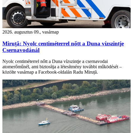
2026. augusztus 09., vasárnap
Miruță: Nyolc centiméterrel nőtt a Duna vízszintje
Csernavodánál
Nyolc centiméterrel nőtt a Duna vízszintje a csernavodai
atomerőműnél, ami biztosítja a létesítmény további működését –
közölte vasárnap a Facebook-oldalán Radu Miruță.