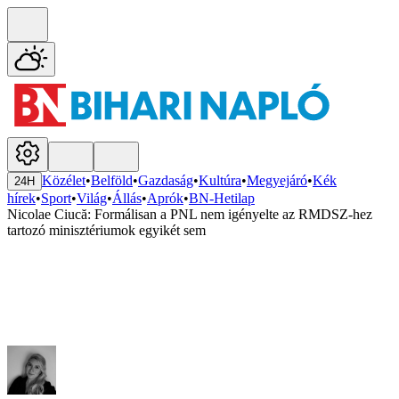
Közélet
•
Belföld
•
Gazdaság
•
Kultúra
•
Megyejáró
•
Kék
24H
hírek
•
Sport
•
Világ
•
Állás
•
Aprók
•
BN-Hetilap
Nicolae Ciucă: Formálisan a PNL nem igényelte az RMDSZ-hez
tartozó minisztériumok egyikét sem