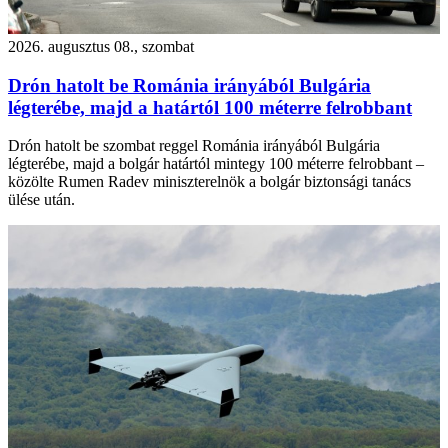
2026. augusztus 08., szombat
Drón hatolt be Románia irányából Bulgária
légterébe, majd a határtól 100 méterre felrobbant
Drón hatolt be szombat reggel Románia irányából Bulgária
légterébe, majd a bolgár határtól mintegy 100 méterre felrobbant –
közölte Rumen Radev miniszterelnök a bolgár biztonsági tanács
ülése után.