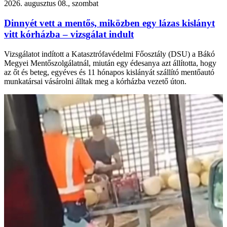
2026. augusztus 08., szombat
Dinnyét vett a mentős, miközben egy lázas kislányt
vitt kórházba – vizsgálat indult
Vizsgálatot indított a Katasztrófavédelmi Főosztály (DSU) a Bákó
Megyei Mentőszolgálatnál, miután egy édesanya azt állította, hogy
az őt és beteg, egyéves és 11 hónapos kislányát szállító mentőautó
munkatársai vásárolni álltak meg a kórházba vezető úton.