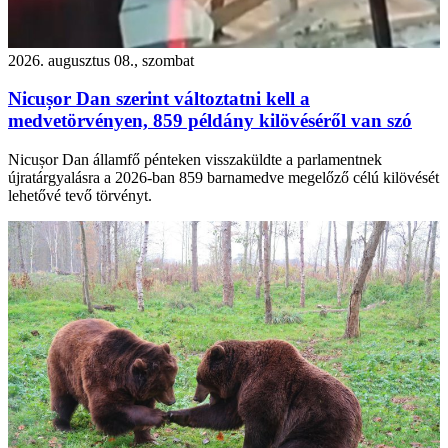
2026. augusztus 08., szombat
Nicușor Dan szerint változtatni kell a
medvetörvényen, 859 példány kilövéséről van szó
Nicușor Dan államfő pénteken visszaküldte a parlamentnek
újratárgyalásra a 2026-ban 859 barnamedve megelőző célú kilövését
lehetővé tevő törvényt.