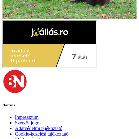
Hasznos
Impresszum
Szerzői jogok
Adatvédelmi tájékoztató
Cookie-kezelési tájékoztató