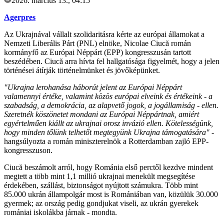
2026. március 13., 04:15
Agerpres
Az Ukrajnával vállalt szolidaritásra kérte az európai államokat a
Nemzeti Liberális Párt (PNL) elnöke, Nicolae Ciucă román
kormányfő az Európai Néppárt (EPP) kongresszusán tartott
beszédében. Ciucă arra hívta fel hallgatósága figyelmét, hogy a jelen
történései átírják történelmünket és jövőképünket.
"Ukrajna lerohanása háborút jelent az Európai Néppárt
valamennyi értéke, valamint közös európai elveink és értékeink - a
szabadság, a demokrácia, az alapvető jogok, a jogállamiság - ellen.
Szeretnék köszönetet mondani az Európai Néppártnak, amiért
egyértelműen kiállt az ukrajnai orosz invázió ellen. Kötelességünk,
hogy minden tőlünk telhetőt megtegyünk Ukrajna támogatására"
-
hangsúlyozta a román miniszterelnök a Rotterdamban zajló EPP-
kongresszuson.
Ciucă beszámolt arról, hogy Románia első perctől kezdve mindent
megtett a több mint 1,1 millió ukrajnai menekült megsegítése
érdekében, szállást, biztonságot nyújtott számukra. Több mint
85.000 ukrán állampolgár most is Romániában van, közülük 30.000
gyermek; az ország pedig gondjukat viseli, az ukrán gyerekek
romániai iskolákba járnak - mondta.