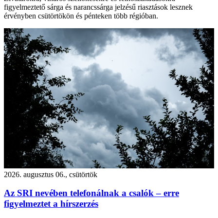
figyelmeztető sárga és narancssárga jelzésű riasztások lesznek
érvényben csütörtökön és pénteken több régióban.
2026. augusztus 06., csütörtök
Az SRI nevében telefonálnak a csalók – erre
figyelmeztet a hírszerzés