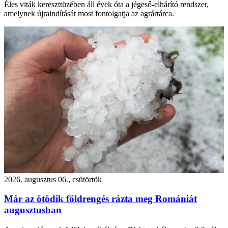
Éles viták kereszttüzében áll évek óta a jégeső-elhárító rendszer,
amelynek újraindítását most fontolgatja az agrártárca.
2026. augusztus 06., csütörtök
Már az ötödik földrengés rázta meg Romániát
augusztusban