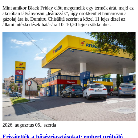
Mint amikor Black Friday előtt megemelik egy termék árát, majd az
akcióban látványosan „leárazzák”, úgy csökkenhet hamarosan a
gázolaj ára is. Dumitru Chisăliță szerint a közel 11 lejes dízel az
állami intézkedések hatására 10–10,20 lejre csökkenhet.
2026. augusztus 05., szerda
Frissítették a hőségriasztásokat: embert próbáló