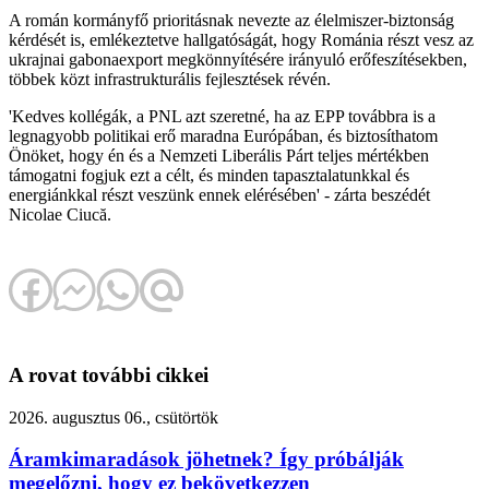
A román kormányfő prioritásnak nevezte az élelmiszer-biztonság
kérdését is, emlékeztetve hallgatóságát, hogy Románia részt vesz az
ukrajnai gabonaexport megkönnyítésére irányuló erőfeszítésekben,
többek közt infrastrukturális fejlesztések révén.
'Kedves kollégák, a PNL azt szeretné, ha az EPP továbbra is a
legnagyobb politikai erő maradna Európában, és biztosíthatom
Önöket, hogy én és a Nemzeti Liberális Párt teljes mértékben
támogatni fogjuk ezt a célt, és minden tapasztalatunkkal és
energiánkkal részt veszünk ennek elérésében' - zárta beszédét
Nicolae Ciucă.
A rovat további cikkei
2026. augusztus 06., csütörtök
Áramkimaradások jöhetnek? Így próbálják
megelőzni, hogy ez bekövetkezzen