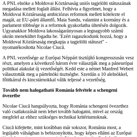
A PNL elnöke a Moldovai Köztársaság uniós tagjelölti státuszának
megadása mellett foglalt állást. Felhívta a figyelmet, hogy a
Moldovai Köztársaság ambiciózus reformok mellett kötelezte el
magát, az EU-párti államfő, Maia Sandu, valamint a kormány és a
parlament többsége is a reformok gyakorlatba ültetésén dolgozik.
Ugyanakkor Moldova lakosságarányosan a legnagyobb számú
ukrán menekültet fogadta be. 'Ezért ragaszkodunk hozzá, hogy a
Moldovai Köztársaság megkapja a tagjelölti státuszt" -
nyomatékosította Nicolae Ciucă.
A PNL vezetősége az Európai Néppárt tisztújító kongresszusán vesz
részt, amelyen a következő három évre választják meg a páneurópai
politikai alakulat új vezetőségét. Kedd este a német Manfred Webert
választották meg a pártelnöki tisztségbe. Szerdán a 10 alelnökkel,
főtitkárral és kincstárnokkal válik teljessé a vezetőség.
Tovább nem halogatható Románia felvétele a schengeni
övezetbe
Nicolae Ciucă hangsúlyozta, hogy Románia schengeni övezethez
való csatlakozását nem lehet tovább halogatni, mivel az ország
megfelel az ehhez szükséges technikai kritériumoknak.
Ciucă kifejtette, mint korábban már sokszor, Románia most, a
legújabb válságban is bebizonyította, hogy képes ellátni az Európai