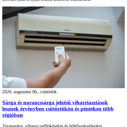
2026. augusztus 06., csütörtök
Sárga és narancssárga jelzésű viharriasztások
lesznek érvényben csütörtökön és pénteken több
régióban
Zivatarokra, viharos széllökésekre és felhőszakadásokra