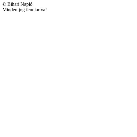
©
Bihari Napló
|
Minden jog fenntartva!