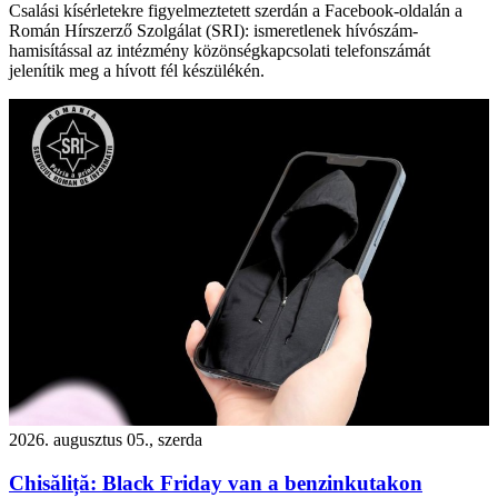
Csalási kísérletekre figyelmeztetett szerdán a Facebook-oldalán a
Román Hírszerző Szolgálat (SRI): ismeretlenek hívószám-
hamisítással az intézmény közönségkapcsolati telefonszámát
jelenítik meg a hívott fél készülékén.
2026. augusztus 05., szerda
Chisăliță: Black Friday van a benzinkutakon