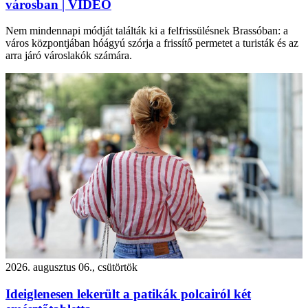
városban | VIDEÓ
Nem mindennapi módját találták ki a felfrissülésnek Brassóban: a
város központjában hóágyú szórja a frissítő permetet a turisták és az
arra járó városlakók számára.
2026. augusztus 06., csütörtök
Ideiglenesen lekerült a patikák polcairól két