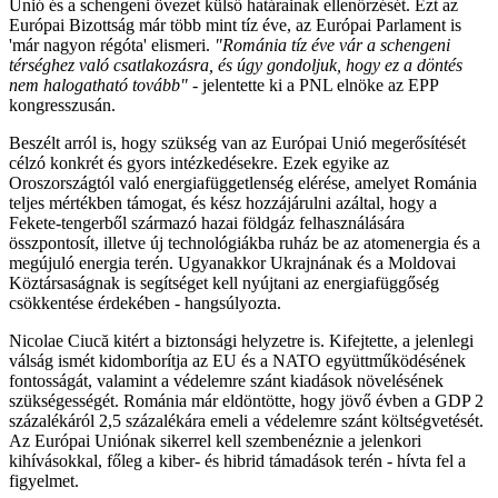
Unió és a schengeni övezet külső határainak ellenőrzését. Ezt az
Európai Bizottság már több mint tíz éve, az Európai Parlament is
'már nagyon régóta' elismeri.
"Románia tíz éve vár a schengeni
térséghez való csatlakozásra, és úgy gondoljuk, hogy ez a döntés
nem halogatható tovább"
- jelentette ki a PNL elnöke az EPP
kongresszusán.
Beszélt arról is, hogy szükség van az Európai Unió megerősítését
célzó konkrét és gyors intézkedésekre. Ezek egyike az
Oroszországtól való energiafüggetlenség elérése, amelyet Románia
teljes mértékben támogat, és kész hozzájárulni azáltal, hogy a
Fekete-tengerből származó hazai földgáz felhasználására
összpontosít, illetve új technológiákba ruház be az atomenergia és a
megújuló energia terén. Ugyanakkor Ukrajnának és a Moldovai
Köztársaságnak is segítséget kell nyújtani az energiafüggőség
csökkentése érdekében - hangsúlyozta.
Nicolae Ciucă kitért a biztonsági helyzetre is. Kifejtette, a jelenlegi
válság ismét kidomborítja az EU és a NATO együttműködésének
fontosságát, valamint a védelemre szánt kiadások növelésének
szükségességét. Románia már eldöntötte, hogy jövő évben a GDP 2
százalékáról 2,5 százalékára emeli a védelemre szánt költségvetését.
Az Európai Uniónak sikerrel kell szembenéznie a jelenkori
kihívásokkal, főleg a kiber- és hibrid támadások terén - hívta fel a
figyelmet.