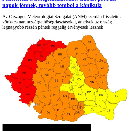
napok jönnek, tovább tombol a kánikula
Az Országos Meteorológiai Szolgálat (ANM) szerdán frissítette a
vörös és narancssárga hőségriasztásokat, amelyek az ország
legnagyobb részén péntek reggelig érvényesek lesznek