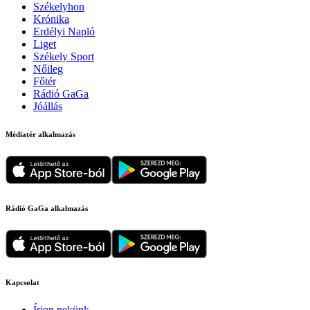
Székelyhon
Krónika
Erdélyi Napló
Liget
Székely Sport
Nőileg
Főtér
Rádió GaGa
Jóállás
Médiatér alkalmazás
Rádió GaGa alkalmazás
Kapcsolat
Írjon nekünk