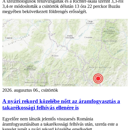
A szeizmológusok felülvizsgálták és a Richter-skála szerint 3,3-ról
3,4-re módosították a csütörtök délután 13 óra 22 perckor Buzău
megyében bekövetkezett földrengés erősségét.
2026. augusztus 06., csütörtök
A nyári rekord közelébe nőtt az áramfogyasztás a
takarékossági felhívás ellenére is
Egyelőre nem látszik jelentős visszaesés Románia
áramfogyasztásában a takarékossági felhívás után, szerda este a
kereslet ismét a nyári rekord közelébe emelkedett.