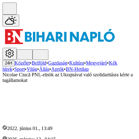
Közélet
•
Belföld
•
Gazdaság
•
Kultúra
•
Megyejáró
•
Kék
24H
hírek
•
Sport
•
Világ
•
Állás
•
Aprók
•
BN-Hetilap
Nicolae Ciucă PNL-elnök az Ukrajnával való szolidaritásra kérte a
tagállamokat
2022. június 01., 13:49