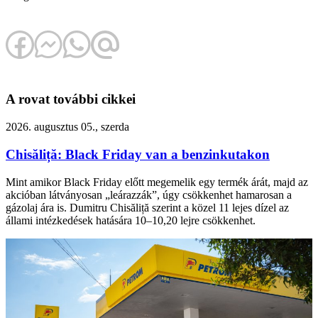
A rovat további cikkei
2026. augusztus 05., szerda
Chisăliță: Black Friday van a benzinkutakon
Mint amikor Black Friday előtt megemelik egy termék árát, majd az
akcióban látványosan „leárazzák”, úgy csökkenhet hamarosan a
gázolaj ára is. Dumitru Chisăliță szerint a közel 11 lejes dízel az
állami intézkedések hatására 10–10,20 lejre csökkenhet.