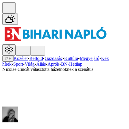
Közélet
•
Belföld
•
Gazdaság
•
Kultúra
•
Megyejáró
•
Kék
24H
hírek
•
Sport
•
Világ
•
Állás
•
Aprók
•
BN-Hetilap
Nicolae Ciucát választotta házelnöknek a szenátus