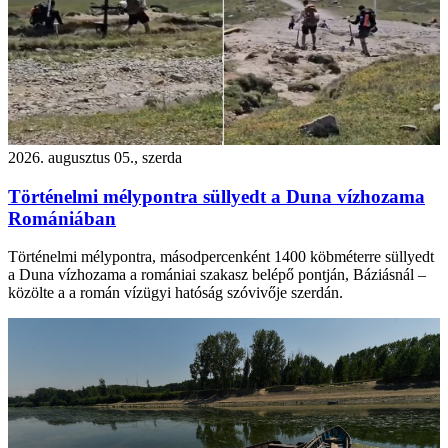
2026. augusztus 05., szerda
Történelmi mélypontra süllyedt a Duna vízhozama
Romániában
Történelmi mélypontra, másodpercenként 1400 köbméterre süllyedt
a Duna vízhozama a romániai szakasz belépő pontján, Báziásnál –
közölte a a román vízügyi hatóság szóvivője szerdán.