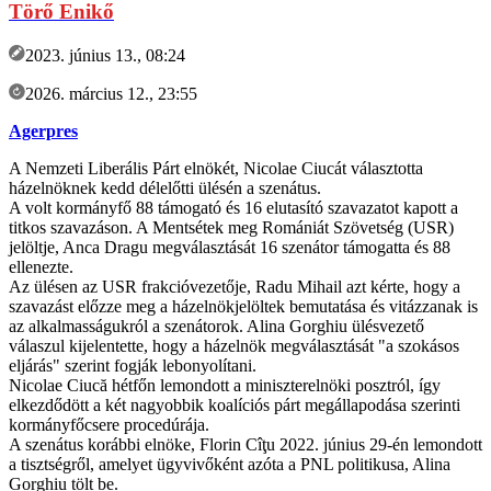
Törő Enikő
2023. június 13., 08:24
2026. március 12., 23:55
Agerpres
A Nemzeti Liberális Párt elnökét, Nicolae Ciucát választotta
házelnöknek kedd délelőtti ülésén a szenátus.
A volt kormányfő 88 támogató és 16 elutasító szavazatot kapott a
titkos szavazáson. A Mentsétek meg Romániát Szövetség (USR)
jelöltje, Anca Dragu megválasztását 16 szenátor támogatta és 88
ellenezte.
Az ülésen az USR frakcióvezetője, Radu Mihail azt kérte, hogy a
szavazást előzze meg a házelnökjelöltek bemutatása és vitázzanak is
az alkalmasságukról a szenátorok. Alina Gorghiu ülésvezető
válaszul kijelentette, hogy a házelnök megválasztását "a szokásos
eljárás" szerint fogják lebonyolítani.
Nicolae Ciucă hétfőn lemondott a miniszterelnöki posztról, így
elkezdődött a két nagyobbik koalíciós párt megállapodása szerinti
kormányfőcsere procedúrája.
A szenátus korábbi elnöke, Florin Cîţu 2022. június 29-én lemondott
a tisztségről, amelyet ügyvivőként azóta a PNL politikusa, Alina
Gorghiu tölt be.