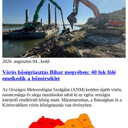
2026. augusztus 04., kedd
Vörös hőségriasztás Bihar megyében: 40 fok fölé
emelkedik a hőmérséklet
Az Országos Meteorológiai Szolgálat (ANM) kedden újabb vörös,
narancssárga és sárga riasztásokat adott ki az egész országra
kiterjedő rendkívüli hőség miatt. Máramarosban, a Bánságban és a
Körösvidéken vörös hőségriasztás van érvényben.