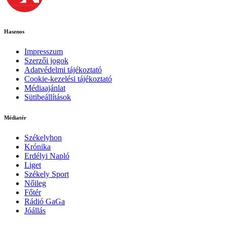
Hasznos
Impresszum
Szerzői jogok
Adatvédelmi tájékoztató
Cookie-kezelési tájékoztató
Médiaajánlat
Sütibeállítások
Médiatér
Székelyhon
Krónika
Erdélyi Napló
Liget
Székely Sport
Nőileg
Főtér
Rádió GaGa
Jóállás