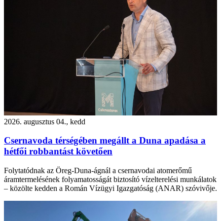
2026. augusztus 04., kedd
Csernavoda térségében megállt a Duna apadása a
hétfői robbantást követően
Folytatódnak az Öreg-Duna-ágnál a csernavodai atomerőmű
áramtermelésének folyamatosságát biztosító vízelterelési munkálatok
– közölte kedden a Román Vízügyi Igazgatóság (ANAR) szóvivője.