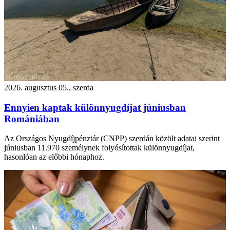
2026. augusztus 05., szerda
Ennyien kaptak különnyugdíjat júniusban
Romániában
Az Országos Nyugdíjpénztár (CNPP) szerdán közölt adatai szerint
júniusban 11.970 személynek folyósítottak különnyugdíjat,
hasonlóan az előbbi hónaphoz.