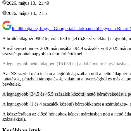
2026. május 13., 21:49
2026. május 13., 21:51
Itt állíthatja be, hogy a Google-találatokban elöl legyen a Bihari
A bruttó átlagbér 9902 lej volt, 630 lejjel (6,8 százalékkal) nagyobb,
A reálkereseti index 2026 márciusában 94,9 százalék volt 2025 márci
százalékponttal nagyobb a februári értéknél.
A legnagyobb nettó átlagbért (16.039 lej) a dohánytermékgyártásban, 
Az INS szerint márciusban a legtöbb ágazatban nőtt a nettó átlagbér 
juttatások, pénzbeli támogatások, valamint a nyereségből és más alap
bevételek.
A legnagyobb (34,5 és 45,5 százalék közötti) nettó bérnövekedést a pé
A legnagyobb (1 és 4 százalék közötti) bércsökkenést a számítógép-, 
A közszférában az előző hónaphoz képest márciusban nőtt a nettó átlagf
százalékkal).
Korábban írtuk