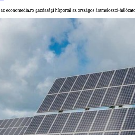
az economedia.ro gazdasági hírportál az országos áramelosztó-hálózatot