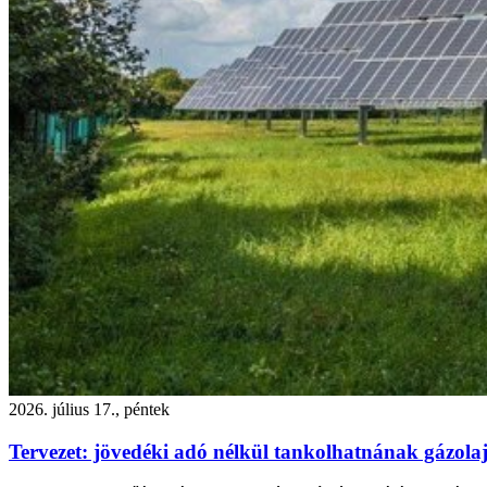
2026. július 17., péntek
Tervezet: jövedéki adó nélkül tankolhatnának gázola