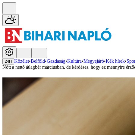
Közélet
•
Belföld
•
Gazdaság
•
Kultúra
•
Megyejáró
•
Kék hírek
•
Spor
24H
Nőtt a nettó átlagbér márciusban, de kérdéses, hogy ez mennyire ér