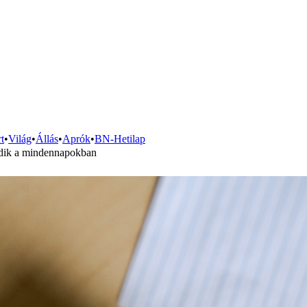
t
•
Világ
•
Állás
•
Aprók
•
BN-Hetilap
ződik a mindennapokban