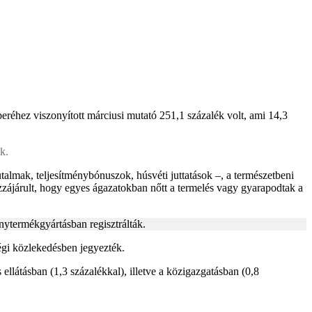
réhez viszonyított márciusi mutató 251,1 százalék volt, ami 14,3
k.
talmak, teljesítménybónuszok, húsvéti juttatások –, a természetbeni
zzájárult, hogy egyes ágazatokban nőtt a termelés vagy gyarapodtak a
nytermékgyártásban regisztrálták.
légi közlekedésben jegyezték.
ellátásban (1,3 százalékkal), illetve a közigazgatásban (0,8