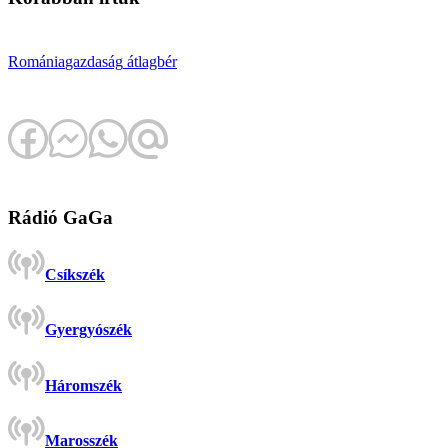
Románia
gazdaság
átlagbér
Rádió GaGa
Csíkszék
Gyergyószék
Háromszék
Marosszék