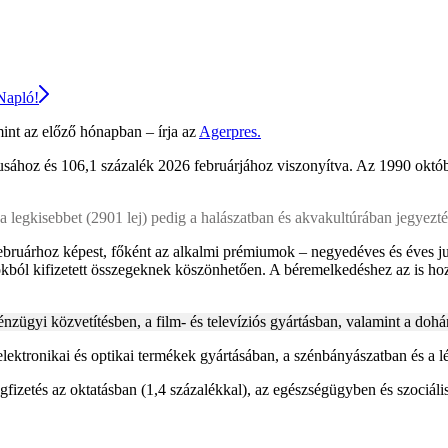
 Napló!
 mint az előző hónapban – írja az
Agerpres.
usához és 106,1 százalék 2026 februárjához viszonyítva. Az 1990 októbe
a legkisebbet (2901 lej) pedig a halászatban és akvakultúrában jegyezté
februárhoz képest, főként az alkalmi prémiumok – negyedéves és éves ju
okból kifizetett összegeknek köszönhetően. A béremelkedéshez az is ho
nzügyi közvetítésben, a film- és televíziós gyártásban, valamint a dohá
elektronikai és optikai termékek gyártásában, a szénbányászatban és a 
izetés az oktatásban (1,4 százalékkal), az egészségügyben és szociális 