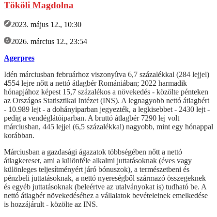
Tököli Magdolna
2023. május 12., 10:30
2026. március 12., 23:54
Agerpres
Idén márciusban februárhoz viszonyítva 6,7 százalékkal (284 lejjel)
4554 lejre nőtt a nettó átlagbér Romániában; 2022 harmadik
hónapjához képest 15,7 százalékos a növekedés - közölte pénteken
az Országos Statisztikai Intézet (INS). A legnagyobb nettó átlagbért
- 10.989 lejt - a dohányiparban jegyezték, a legkisebbet - 2430 lejt -
pedig a vendéglátóiparban. A bruttó átlagbér 7290 lej volt
márciusban, 445 lejjel (6,5 százalékkal) nagyobb, mint egy hónappal
korábban.
Márciusban a gazdasági ágazatok többségében nőtt a nettó
átlagkereset, ami a különféle alkalmi juttatásoknak (éves vagy
különleges teljesítményért járó bónuszok), a természetbeni és
pénzbeli juttatásoknak, a nettó nyereségből származó összegeknek
és egyéb juttatásoknak (beleértve az utalványokat is) tudható be. A
nettó átlagbér növekedéséhez a vállalatok bevételeinek emelkedése
is hozzájárult - közölte az INS.