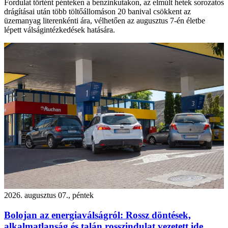
Fordulat történt pénteken a benzinkutakon, az elmúlt hetek sorozatos
drágításai után több töltőállomáson 20 banival csökkent az
üzemanyag literenkénti ára, vélhetően az augusztus 7-én életbe
lépett válságintézkedések hatására.
2026. augusztus 07., péntek
Bolojan az energiaválságról: Rossz döntések,
alkalmatlanság és talán rosszindulat vezetett ide