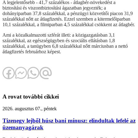
A legjelentősebb - 41,7 százalékos - átlagbér-növekedést a
biztosítási és viszontbiztosítási ágazatban jegyezték; a
dohányiparban 37,8 százalékkal, a pénzügyi közvetítői piacon 31,9
százalékkal nőtt az átlagfizetés. Ezzel szemben a kitermelőiparban
10,1 százalékkal, a filmiparban 4,5 százalékkal csökkent az átlagbér.
Ami a közalkalmazotti szférát illeti: a közigazgatásban 3,1
százalékkal, az egészségügyben és szociális ellátásban 1,8
százalékkal, a tanügyben 6,8 százalékkal nőtt márciusban a nettó
átlagfizetés februárhoz képest.
A rovat további cikkei
2026. augusztus 07., péntek
Tizenegy lejből húsz bani mínusz: elindultak lefelé az
üzemanyagárak