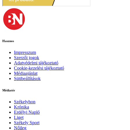
Hasznos
Impresszum
Szerzői jogok
Adatvédelmi tájékoztató
Cookie-kezelési tájékoztató
Médiaajánlat
Sütibeállítások
Médiatér
Székelyhon
Krónika
Erdélyi Napló
Liget
Székely Sport
Nőileg