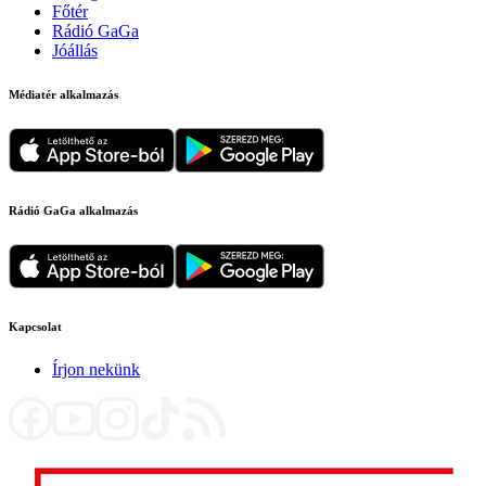
Főtér
Rádió GaGa
Jóállás
Médiatér alkalmazás
Rádió GaGa alkalmazás
Kapcsolat
Írjon nekünk