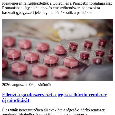
Ideiglenesen felfüggesztették a Colebil és a Panzcebil forgalmazását
Romániában, így a két, epe- és emésztőrendszeri panaszokra
használt gyógyszert jelenleg nem értékesítik a patikákban.
2026. augusztus 06., csütörtök
Ellenzi a gazdaszervezet a jégeső-elhárító rendszer
újraindítását
Éles viták kereszttüzében áll évek óta a jégeső-elhárító rendszer,
amelynek újraindítását most fontolgatja az agrártárca.