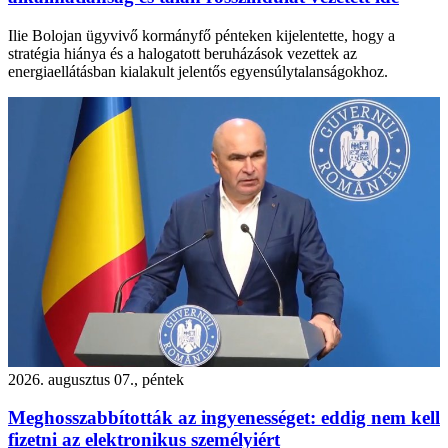
Ilie Bolojan ügyvivő kormányfő pénteken kijelentette, hogy a
stratégia hiánya és a halogatott beruházások vezettek az
energiaellátásban kialakult jelentős egyensúlytalanságokhoz.
2026. augusztus 07., péntek
Meghosszabbították az ingyenességet: eddig nem kell
fizetni az elektronikus személyiért