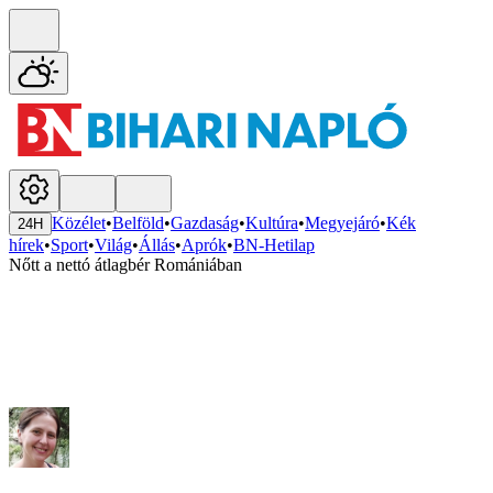
Közélet
•
Belföld
•
Gazdaság
•
Kultúra
•
Megyejáró
•
Kék
24H
hírek
•
Sport
•
Világ
•
Állás
•
Aprók
•
BN-Hetilap
Nőtt a nettó átlagbér Romániában