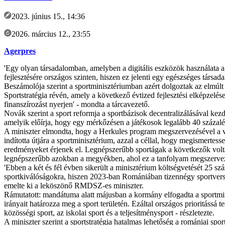
2023. június 15., 14:36
2026. március 12., 23:55
Agerpres
'Egy olyan társadalomban, amelyben a digitális eszközök használata a 
fejlesztésére országos szinten, hiszen ez jelenti egy egészséges társa
Beszámolója szerint a sportminisztériumban azért dolgoztak az elmúlt k
Sportstratégia révén, amely a következő évtized fejlesztési elképzelése
finanszírozást nyerjen' - mondta a tárcavezető.
Novák szerint a sport reformja a sportbázisok decentralizálásával kezd
amelyik előírja, hogy egy mérkőzésen a játékosok legalább 40 százalék
A miniszter elmondta, hogy a Herkules program megszervezésével a v
indította útjára a sportminisztérium, azzal a céllal, hogy megismertes
eredményeket érjenek el. Legnépszerűbb sportágak a következők voltak: 
legnépszerűbb azokban a megyékben, ahol ez a tanfolyam megszervezé
'Ebben a két és fél évben sikerült a minisztérium költségvetését 25 szá
sportkiválóságokra, hiszen 2023-ban Romániában tizennégy sportverse
emelte ki a leköszönő RMDSZ-es miniszter.
Rámutatott: mandátuma alatt májusban a kormány elfogadta a sportmini
irányait határozza meg a sport területén. Ezáltal országos prioritássá tes
közösségi sport, az iskolai sport és a teljesítménysport - részletezte.
A miniszter szerint a sportstratégia hatalmas lehetőség a romániai spo