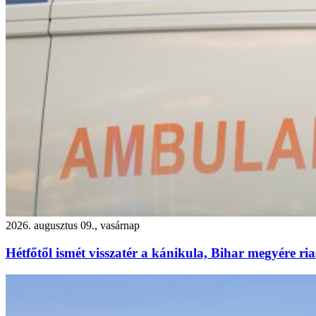
2026. augusztus 09., vasárnap
Hétfőtől ismét visszatér a kánikula, Bihar megyére ria