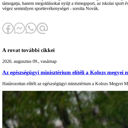
támogatja, hanem megoldásokat nyújt a tömegsport, az iskolai sport é
végez semmilyen sporttevékenységet - sorolta Novák.
A rovat további cikkei
2026. augusztus 09., vasárnap
Az egészségügyi minisztérium elítéli a Kolozs megyei 
Határozottan elítéli az egészségügyi minisztérium a Kolozs Megyei Me