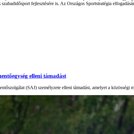
s szabadidősport fejlesztésére is. Az Országos Sportstratégia elfogadá
mentőegység elleni támadást
ntőszolgálat (SAJ) személyzete elleni támadást, amelyet a közösségi mé