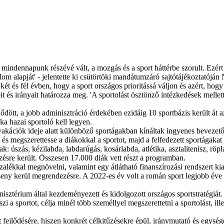
mindennapunk részévé vált, a mozgás és a sport háttérbe szorult. Ezért 
dalom alapját' - jelentette ki csütörtöki mandátumzáró sajtótájékoztatój
ét és fél évben, hogy a sport országos prioritássá váljon és azért, hogy
it és irányait határozza meg. 'A sportolást ösztönző intézkedések mellett
ődött, a jobb adminisztráció érdekében ezidáig 10 sportbázis került át 
a hazai sportoló kell legyen.
akációk ideje alatt különböző sportágakban kínáltak ingyenes bevezet
se és megszerettesse a diákokkal a sportot, majd a felfedezett sportága
úszás, kézilabda, labdarúgás, kosárlabda, atlétika, asztalitenisz, röplab
sre került. Összesen 17.000 diák vett részt a programban.
zalékkal megnövelni, valamint egy átlátható finanszírozási rendszert kia
ny kerül megrendezésre. A 2022-es év volt a román sport legjobb éve 
sztérium által kezdeményezett és kidolgozott országos sportstratégiát.
zi a sportot, célja minél több személlyel megszerettetni a sportolást, ille
rt fejlődésére, hiszen konkrét célkitűzésekre épül, iránymutató és egys