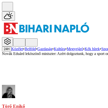
Közélet
•
Belföld
•
Gazdaság
•
Kultúra
•
Megyejáró
•
Kék hírek
•
Spor
24H
Novák Eduárd leköszönő miniszter: Azért dolgoztunk, hogy a sport ors
Törő Enikő