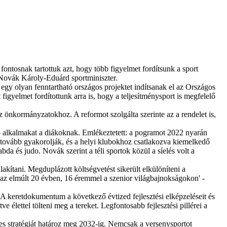
fontosnak tartottuk azt, hogy több figyelmet fordítsunk a sport
án Novák Károly-Eduárd sportminiszter.
 egy olyan fenntartható országos projektet indítsanak el az Országos
 figyelmet fordítottunk arra is, hogy a teljesítménysport is megfelelő
az önkormányzatokhoz. A reformot szolgálta szerinte az a rendelet is,
ő alkalmakat a diákoknak. Emlékeztetett: a pogramot 2022 nyarán
kat tovább gyakorolják, és a helyi klubokhoz csatlakozva kiemelkedő
da és judo. Novák szerint a téli sportok közül a síelés volt a
lakítani. Megduplázott költségvetést sikerült elkülöníteni a
az elmúlt 20 évben, 16 éremmel a szenior világbajnokságokon' -
 A keretdokumentum a következő évtized fejlesztési elképzeléseit és
tve élettel tölteni meg a tereket. Legfontosabb fejlesztési pillérei a
éges stratégiát határoz meg 2032-ig. Nemcsak a versenysportot