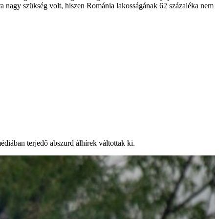
sára nagy szükség volt, hiszen Románia lakosságának 62 százaléka nem
diában terjedő abszurd álhírek váltottak ki.