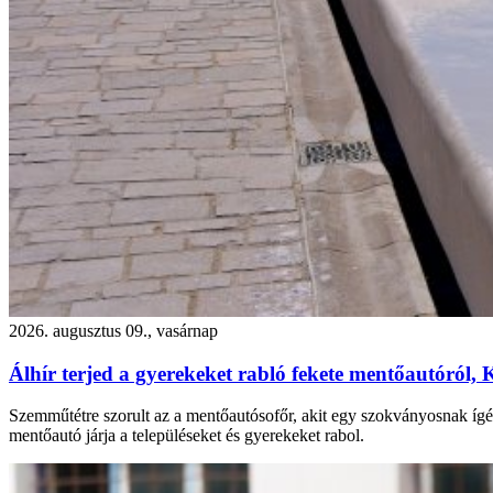
2026. augusztus 09., vasárnap
Álhír terjed a gyerekeket rabló fekete mentőautóról,
Szemműtétre szorult az a mentőautósofőr, akit egy szokványosnak ígé
mentőautó járja a településeket és gyerekeket rabol.