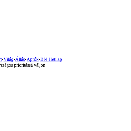
t
•
Világ
•
Állás
•
Aprók
•
BN-Hetilap
zágos prioritássá váljon