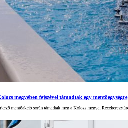
 Kolozs megyében fejszével támadtak egy mentőegységre
rkező mentőakció során támadtak meg a Kolozs megyei Récekeresztúron.