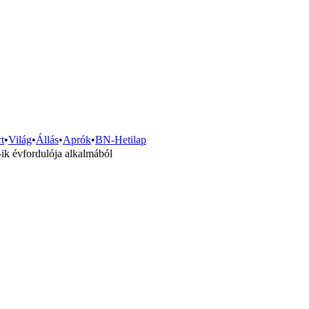
t
•
Világ
•
Állás
•
Aprók
•
BN-Hetilap
ik évfordulója alkalmából