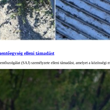
mentőegység elleni támadást
ntőszolgálat (SAJ) személyzete elleni támadást, amelyet a közösségi mé