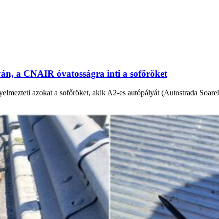
yán, a CNAIR óvatosságra inti a sofőröket
lmezteti azokat a sofőröket, akik A2-es autópályát (Autostrada Soarel