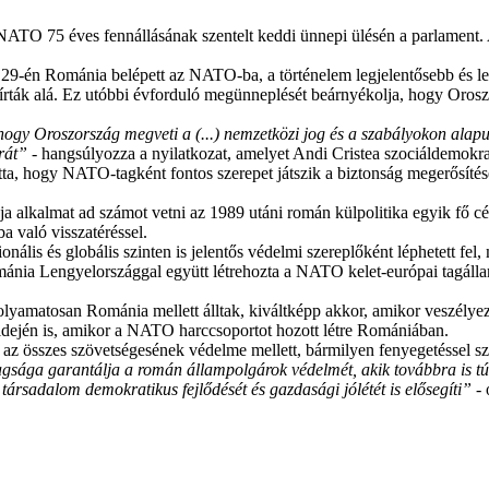
O 75 éves fennállásának szentelt keddi ünnepi ülésén a parlament. Az 
9-én Románia belépett az NATO-ba, a történelem legjelentősebb és leger
írták alá. Ez utóbbi évforduló megünneplését beárnyékolja, hogy Oroszor
ogy Oroszország megveti a (...) nemzetközi jog és a szabályokon alapul
úrát”
- hangsúlyozza a nyilatkozat, amelyet Andi Cristea szociáldemokra
, hogy NATO-tagként fontos szerepet játszik a biztonság megerősítésébe
a alkalmat ad számot vetni az 1989 utáni román külpolitika egyik fő cé
a való visszatéréssel.
is és globális szinten is jelentős védelmi szereplőként léphetett fel,
ánia Lengyelországgal együtt létrehozta a NATO kelet-európai tagállam
lyamatosan Románia mellett álltak, kiváltképp akkor, amikor veszélyezte
 idején is, amikor a NATO harccsoportot hozott létre Romániában.
 az összes szövetségesének védelme mellett, bármilyen fenyegetéssel sz
ága garantálja a román állampolgárok védelmét, akik továbbra is tú
ársadalom demokratikus fejlődését és gazdasági jólétét is elősegíti”
- 