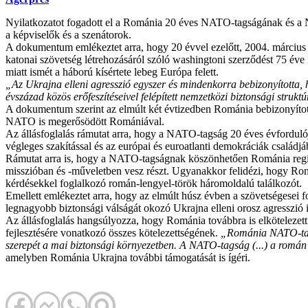
Nyilatkozatot fogadott el a Románia 20 éves NATO-tagságának és a NAT
a képviselők és a szenátorok.
A dokumentum emlékeztet arra, hogy 20 évvel ezelőtt, 2004. március 2
katonai szövetség létrehozásáról szóló washingtoni szerződést 75 éve 
miatt ismét a háború kísértete lebeg Európa felett.
„Az Ukrajna elleni agresszió egyszer és mindenkorra bebizonyította, h
évszázad közös erőfeszítéseivel felépített nemzetközi biztonsági strukt
A dokumentum szerint az elmúlt két évtizedben Románia bebizonyította
NATO is megerősödött Romániával.
Az állásfoglalás rámutat arra, hogy a NATO-tagság 20 éves évfordulój
végleges szakítással és az európai és euroatlanti demokráciák családjáb
Rámutat arra is, hogy a NATO-tagságnak köszönhetően Románia regionál
misszióban és -műveletben vesz részt. Ugyanakkor felidézi, hogy Rom
kérdésekkel foglalkozó román-lengyel-török háromoldalú találkozót.
Emellett emlékeztet arra, hogy az elmúlt húsz évben a szövetségesei fo
legnagyobb biztonsági válságát okozó Ukrajna elleni orosz agresszió
Az állásfoglalás hangsúlyozza, hogy Románia továbbra is elkötelezett
fejlesztésére vonatkozó összes kötelezettségének.
„Románia NATO-tags
szerepét a mai biztonsági környezetben. A NATO-tagság (...) a román t
amelyben Románia Ukrajna további támogatását is ígéri.