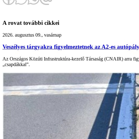
A rovat további cikkei
2026. augusztus 09., vasárnap
Veszélyes tárgyakra figyelmeztetnek az A2-es autópál
Az Országos Közúti Infrastruktúra-kezelő Társaság (CNAIR) arra figye
„csapdákkal”.