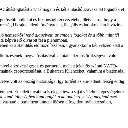
állásfoglalást 247 támogató és két elutasító szavazattal fogadták el
ősebb politikai és biztonsági szervezetébe, illetve arra, hogy a
szág Ukrajna elleni törvénytelen, illegális és indokolatlan inváziója
ó nemzetközi rend alapelveit, az emberi jogokat és a több mint fél
ta képviselő olvasott fel a plénumban.
n és a stabilitás előmozdításában, ugyanakkor a két évtized alatt a
lkitűzésének megvalósulásával: a totalitarizmus örökségével való
 mivel a szövetségesek és partnerek mellett jelentős számú NATO-
ainak csoportosulását, a Bukaresti Kilenceket, valamint a biztonsági
tve volt az ország biztonsága. Így történt az euroatlanti térség eddigi
emben. Emellett továbbra is eleget tesz a saját védelmi képességeinek
lnyomó többségben támogatják a katonai szövetség meghatározó
olvasható a parlament ünnepi ülésén elfogadott nyilatkozatban,