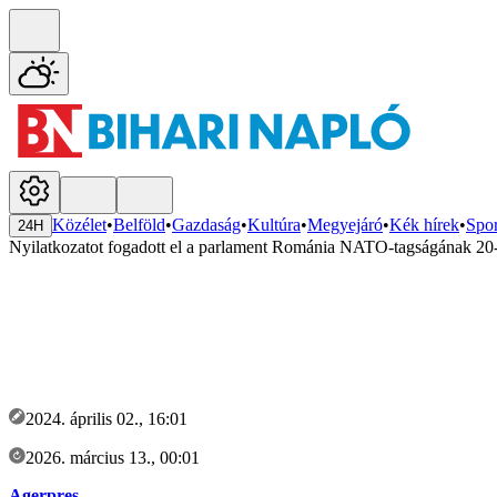
Közélet
•
Belföld
•
Gazdaság
•
Kultúra
•
Megyejáró
•
Kék hírek
•
Spor
24H
Nyilatkozatot fogadott el a parlament Románia NATO-tagságának 20-
2024. április 02., 16:01
2026. március 13., 00:01
Agerpres