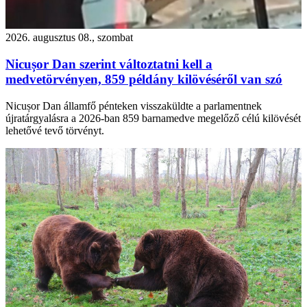
2026. augusztus 08., szombat
Nicușor Dan szerint változtatni kell a
medvetörvényen, 859 példány kilövéséről van szó
Nicușor Dan államfő pénteken visszaküldte a parlamentnek
újratárgyalásra a 2026-ban 859 barnamedve megelőző célú kilövését
lehetővé tevő törvényt.