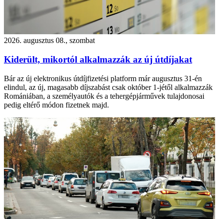
2026. augusztus 08., szombat
Kiderült, mikortól alkalmazzák az új útdíjakat
Bár az új elektronikus útdíjfizetési platform már augusztus 31-én
elindul, az új, magasabb díjszabást csak október 1-jétől alkalmazzák
Romániában, a személyautók és a tehergépjárművek tulajdonosai
pedig eltérő módon fizetnek majd.