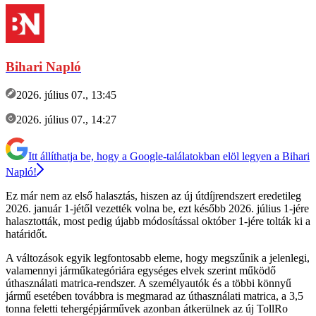
Bihari Napló
2026. július 07., 13:45
2026. július 07., 14:27
Itt állíthatja be, hogy a Google-találatokban elöl legyen a Bihari
Napló!
Ez már nem az első halasztás, hiszen az új útdíjrendszert eredetileg
2026. január 1-jétől vezették volna be, ezt később 2026. július 1-jére
halasztották, most pedig újabb módosítással október 1-jére tolták ki a
határidőt.
A változások egyik legfontosabb eleme, hogy megszűnik a jelenlegi,
valamennyi járműkategóriára egységes elvek szerint működő
úthasználati matrica-rendszer. A személyautók és a többi könnyű
jármű esetében továbbra is megmarad az úthasználati matrica, a 3,5
tonna feletti tehergépjárművek azonban átkerülnek az új TollRo