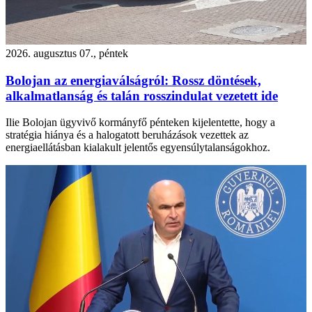
2026. augusztus 07., péntek
Bolojan az energiaválságról: Rossz döntések,
alkalmatlanság és talán rosszindulat vezetett ide
Ilie Bolojan ügyvivő kormányfő pénteken kijelentette, hogy a
stratégia hiánya és a halogatott beruházások vezettek az
energiaellátásban kialakult jelentős egyensúlytalanságokhoz.