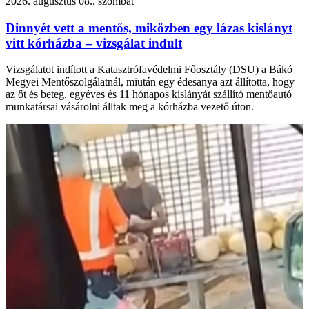
2026. augusztus 08., szombat
Dinnyét vett a mentős, miközben egy lázas kislányt
vitt kórházba – vizsgálat indult
Vizsgálatot indított a Katasztrófavédelmi Főosztály (DSU) a Bákó
Megyei Mentőszolgálatnál, miután egy édesanya azt állította, hogy
az őt és beteg, egyéves és 11 hónapos kislányát szállító mentőautó
munkatársai vásárolni álltak meg a kórházba vezető úton.