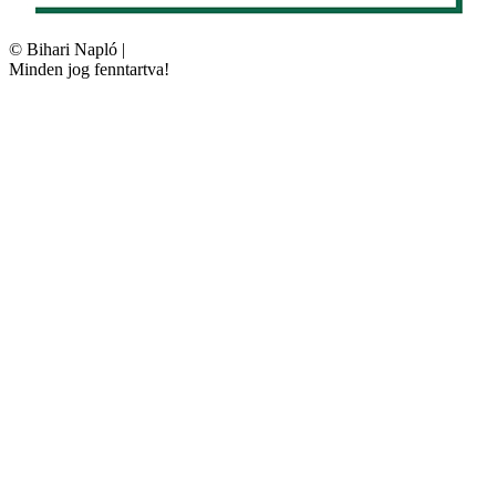
©
Bihari Napló
|
Minden jog fenntartva!