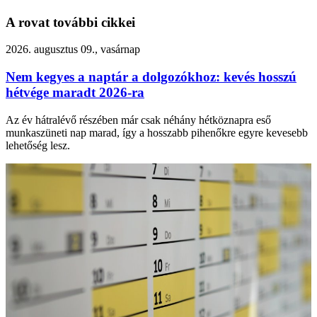
A rovat további cikkei
2026. augusztus 09., vasárnap
Nem kegyes a naptár a dolgozókhoz: kevés hosszú
hétvége maradt 2026-ra
Az év hátralévő részében már csak néhány hétköznapra eső
munkaszüneti nap marad, így a hosszabb pihenőkre egyre kevesebb
lehetőség lesz.