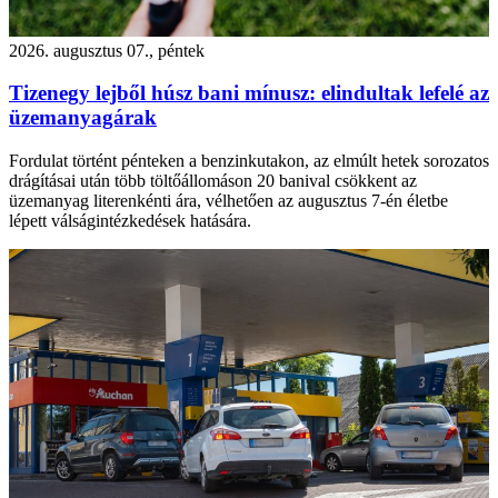
2026. augusztus 07., péntek
Tizenegy lejből húsz bani mínusz: elindultak lefelé az
üzemanyagárak
Fordulat történt pénteken a benzinkutakon, az elmúlt hetek sorozatos
drágításai után több töltőállomáson 20 banival csökkent az
üzemanyag literenkénti ára, vélhetően az augusztus 7-én életbe
lépett válságintézkedések hatására.