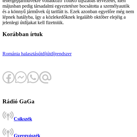
tehergépjárművekre vonatkozó TollRo díjszabás tervezetét, idén
májusban pedig társadalmi egyeztetésre bocsátotta a személyautók
és a könnyű járművek új tarifáit is. Ezek azonban egyelőre még nem
lépnek hatályba, így a közlekedőknek legalább október elejéig a
jelenlegi útdíjakat kell fizetniük.
Korábban írtuk
Románia
halasztás
útdíj
útdíjrendszer
Rádió GaGa
Csíkszék
Gyergyószék