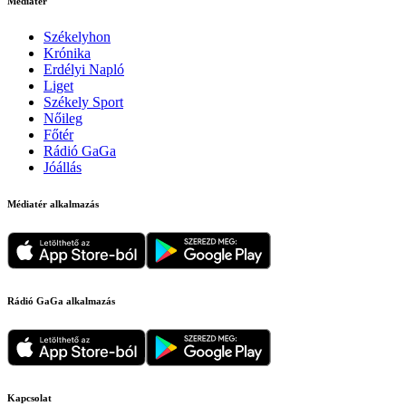
Médiatér
Székelyhon
Krónika
Erdélyi Napló
Liget
Székely Sport
Nőileg
Főtér
Rádió GaGa
Jóállás
Médiatér alkalmazás
Rádió GaGa alkalmazás
Kapcsolat