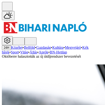
Közélet
•
Belföld
•
Gazdaság
•
Kultúra
•
Megyejáró
•
Kék
24H
hírek
•
Sport
•
Világ
•
Állás
•
Aprók
•
BN-Hetilap
Októberre halasztották az új útdíjrendszer bevezetését