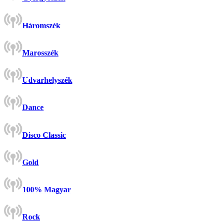
Háromszék
Marosszék
Udvarhelyszék
Dance
Disco Classic
Gold
100% Magyar
Rock