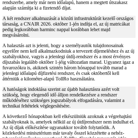
rendszerbe, amely már nem időalapú, hanem a megtett útszakasz
alapján számítja ki a fizetendő díjat.
A két rendszer alkalmazását a közúti infrastruktúrát kezelő országos
társaság, a CNAIR 2026. október 1-jén indítja el, az új matricákat
pedig legkorábban harminc nappal korábban lehet majd
megvásárolni.
A halasztás azt is jelenti, hogy a személyautók tulajdonosainak
egyelőre nem kell alkalmazkodniuk a tervezett díjemeléshez és az új
szabályokhoz, vagyis a jelenlegi útdíj-rendszer és a most érvényes
díjszabás legalább október 1-jéig változatlan marad. Ugyanez igaz a
fuvarozókra is, akiknek szintén három hónappal tovább marad a
jelenlegi időalapú díjfizetési rendszer, és csak októbertől kell
áttérniük a kilométer-alapú TollRo használatára.
A hatóságok indoklása szerint az újabb halasztásra azért volt
szükség, hogy elegendő idő álljon rendelkezésre a rendszer
működéséhez szükséges jogszabályok elfogadására, valamint a
technikai feltételek véglegesítésére.
A következő hónapokban kell elkészülniük azoknak a végrehajtási
szabályoknak is, amelyek nélkül az új útdíjrendszer nem indulhat el.
Az új díjak előkészítése ugyanakkor tovább folytatódik. A
közlekedési minisztérium már tavaly ősszel közzétette a nehéz-