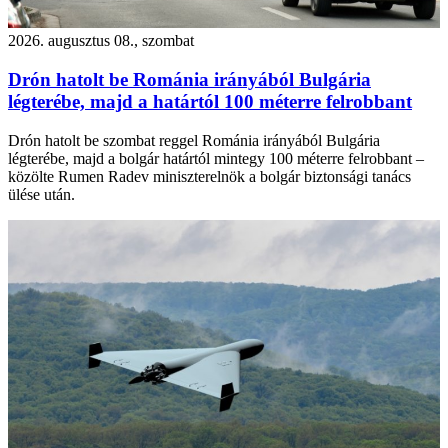
2026. augusztus 08., szombat
Drón hatolt be Románia irányából Bulgária
légterébe, majd a határtól 100 méterre felrobbant
Drón hatolt be szombat reggel Románia irányából Bulgária
légterébe, majd a bolgár határtól mintegy 100 méterre felrobbant –
közölte Rumen Radev miniszterelnök a bolgár biztonsági tanács
ülése után.