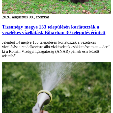
2026. augusztus 08., szombat
Tizennégy megye 133 településén korlátozzák a
vezetékes vízellátást, Biharban 30 település érintett
Jelenleg 14 megye 133 településén korlátozzák a vezetékes
vízellátást a rendelkezésre álló vízkészletek csökkenése miatt – derül
ki a Román Vízügyi Igazgatóság (ANAR) péntek este közölt
adataiból.