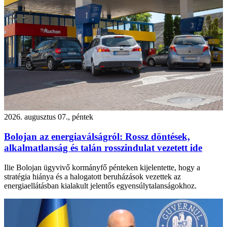
2026. augusztus 07., péntek
Bolojan az energiaválságról: Rossz döntések,
alkalmatlanság és talán rosszindulat vezetett ide
Ilie Bolojan ügyvivő kormányfő pénteken kijelentette, hogy a
stratégia hiánya és a halogatott beruházások vezettek az
energiaellátásban kialakult jelentős egyensúlytalanságokhoz.