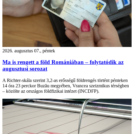
2026. augusztus 07., péntek
Ma is rengett a föld Romániában – folytatódik az
augusztusi sorozat
A Richter-skála szerint 3,2-as erősségű földrengés történt pénteken
14 óra 23 perckor Buzău megyében, Vrancea szeizmikus térségben
– közölte az országos földfizikai intézet (INCDFP).