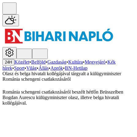
Közélet
•
Belföld
•
Gazdaság
•
Kultúra
•
Megyejáró
•
Kék
24H
hírek
•
Sport
•
Világ
•
Állás
•
Aprók
•
BN-Hetilap
Olasz és belga hivatali kollégájával tárgyalt a külügyminiszter
Románia schengeni csatlakozásáról
Románia schengeni csatlakozásáról beszélt hétfőn Brüsszelben
Bogdan Aurescu külügyminiszter olasz, illetve belga hivatali
kollégájával.