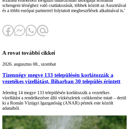
lezárása érdekében Belgium határozottan támogatja Románia
schengeni térséghez való csatlakozását, többek között az Ausztriával
és a többi európai partnerrel folytatott megbeszélések alkalmával is.'
A rovat további cikkei
2026. augusztus 08., szombat
Tizennégy megye 133 településén korlátozzák a
vezetékes vízellátást, Biharban 30 település érintett
Jelenleg 14 megye 133 településén korlátozzák a vezetékes
vízellátást a rendelkezésre álló vízkészletek csökkenése miatt – derül
ki a Román Vízügyi Igazgatóság (ANAR) péntek este közölt
adataiból.