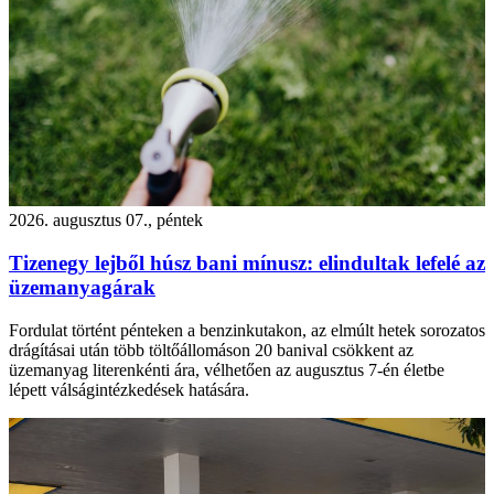
2026. augusztus 07., péntek
Tizenegy lejből húsz bani mínusz: elindultak lefelé az
üzemanyagárak
Fordulat történt pénteken a benzinkutakon, az elmúlt hetek sorozatos
drágításai után több töltőállomáson 20 banival csökkent az
üzemanyag literenkénti ára, vélhetően az augusztus 7-én életbe
lépett válságintézkedések hatására.