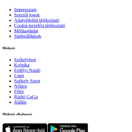
Impresszum
Szerzői jogok
Adatvédelmi tájékoztató
Cookie-kezelési tájékoztató
Médiaajánlat
Sütibeállítások
Médiatér
Székelyhon
Krónika
Erdélyi Napló
Liget
Székely Sport
Nőileg
Főtér
Rádió GaGa
Jóállás
Médiatér alkalmazás