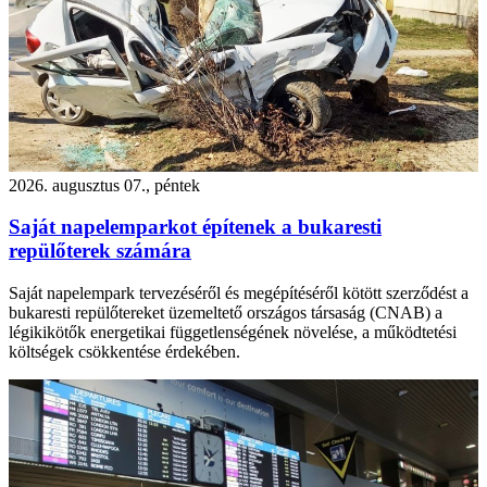
2026. augusztus 07., péntek
Saját napelemparkot építenek a bukaresti
repülőterek számára
Saját napelempark tervezéséről és megépítéséről kötött szerződést a
bukaresti repülőtereket üzemeltető országos társaság (CNAB) a
légikikötők energetikai függetlenségének növelése, a működtetési
költségek csökkentése érdekében.