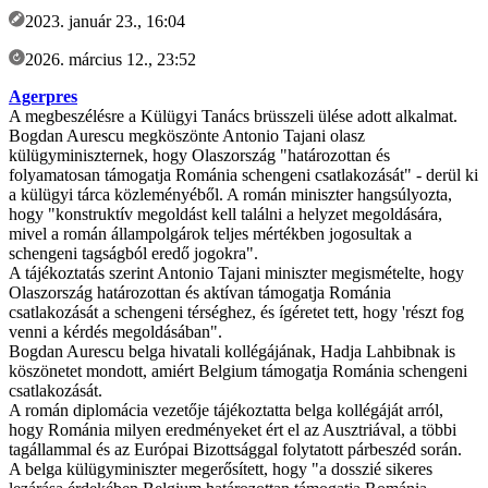
2023. január 23., 16:04
2026. március 12., 23:52
Agerpres
A megbeszélésre a Külügyi Tanács brüsszeli ülése adott alkalmat.
Bogdan Aurescu megköszönte Antonio Tajani olasz
külügyminiszternek, hogy Olaszország "határozottan és
folyamatosan támogatja Románia schengeni csatlakozását" - derül ki
a külügyi tárca közleményéből. A román miniszter hangsúlyozta,
hogy "konstruktív megoldást kell találni a helyzet megoldására,
mivel a román állampolgárok teljes mértékben jogosultak a
schengeni tagságból eredő jogokra".
A tájékoztatás szerint Antonio Tajani miniszter megismételte, hogy
Olaszország határozottan és aktívan támogatja Románia
csatlakozását a schengeni térséghez, és ígéretet tett, hogy 'részt fog
venni a kérdés megoldásában".
Bogdan Aurescu belga hivatali kollégájának, Hadja Lahbibnak is
köszönetet mondott, amiért Belgium támogatja Románia schengeni
csatlakozását.
A román diplomácia vezetője tájékoztatta belga kollégáját arról,
hogy Románia milyen eredményeket ért el az Ausztriával, a többi
tagállammal és az Európai Bizottsággal folytatott párbeszéd során.
A belga külügyminiszter megerősített, hogy "a dosszié sikeres