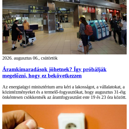
2026. augusztus 06., csütörtök
Áramkimaradások jöhetnek? Így próbálják
megelőzni, hogy ez bekövetkezzen
Az energiaügyi minisztérium arra kéri a lakosságot, a vállalatokat, a
közintézményeket és a termelő-fogyasztókat, hogy augusztus 31-éig
önkéntesen csökkentsék az áramfogyasztást este 19 és 23 óra között.