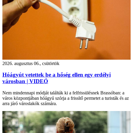
2026. augusztus 06., csütörtök
Hóágyút vetettek be a hőség ellen egy erdélyi
városban | VIDEÓ
Nem mindennapi módját találták ki a felfrissülésnek Brassóban: a
város központjában hóágyú szórja a frissítő permetet a turisták és az
arra járó városlakók számára.