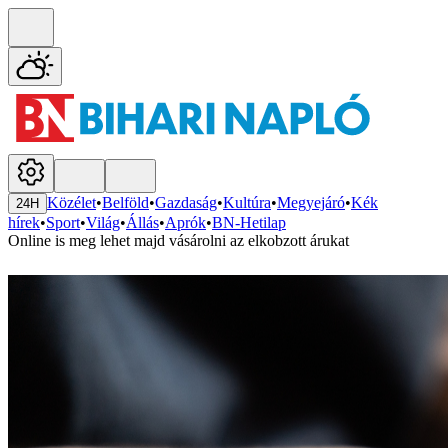
Közélet
•
Belföld
•
Gazdaság
•
Kultúra
•
Megyejáró
•
Kék
24H
hírek
•
Sport
•
Világ
•
Állás
•
Aprók
•
BN-Hetilap
Online is meg lehet majd vásárolni az elkobzott árukat