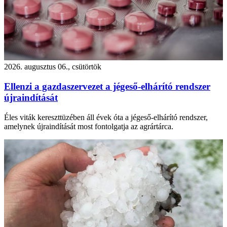
2026. augusztus 06., csütörtök
Ellenzi a gazdaszervezet a jégeső-elhárító rendszer
újraindítását
Éles viták kereszttüzében áll évek óta a jégeső-elhárító rendszer,
amelynek újraindítását most fontolgatja az agrártárca.