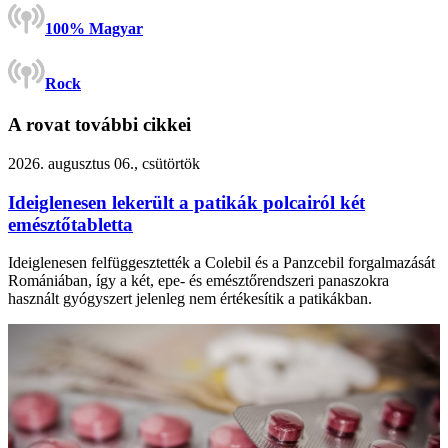
100% Magyar
Rock
A rovat további cikkei
2026. augusztus 06., csütörtök
Ideiglenesen lekerült a patikák polcairól két
emésztőtabletta
Ideiglenesen felfüggesztették a Colebil és a Panzcebil forgalmazását
Romániában, így a két, epe- és emésztőrendszeri panaszokra
használt gyógyszert jelenleg nem értékesítik a patikákban.