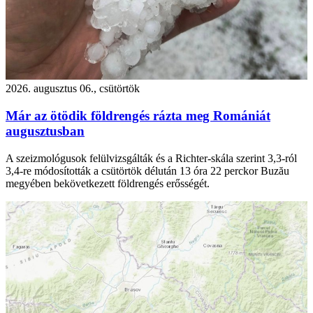
2026. augusztus 06., csütörtök
Már az ötödik földrengés rázta meg Romániát
augusztusban
A szeizmológusok felülvizsgálták és a Richter-skála szerint 3,3-ról
3,4-re módosították a csütörtök délután 13 óra 22 perckor Buzău
megyében bekövetkezett földrengés erősségét.