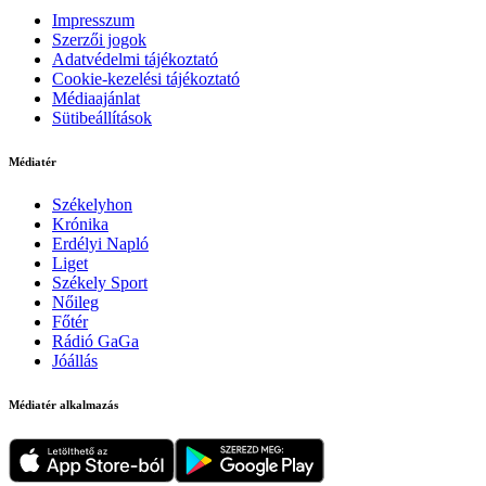
Impresszum
Szerzői jogok
Adatvédelmi tájékoztató
Cookie-kezelési tájékoztató
Médiaajánlat
Sütibeállítások
Médiatér
Székelyhon
Krónika
Erdélyi Napló
Liget
Székely Sport
Nőileg
Főtér
Rádió GaGa
Jóállás
Médiatér alkalmazás