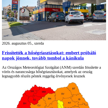
2026. augusztus 05., szerda
Frissítették a hőségriasztásokat: embert próbáló
napok jönnek, tovább tombol a kánikula
Az Országos Meteorológiai Szolgálat (ANM) szerdán frissítette a
vörös és narancssárga hőségriasztásokat, amelyek az ország
legnagyobb részén péntek reggelig érvényesek lesznek