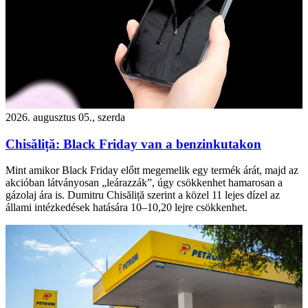
2026. augusztus 05., szerda
Chisăliță: Black Friday van a benzinkutakon
Mint amikor Black Friday előtt megemelik egy termék árát, majd az
akcióban látványosan „leárazzák”, úgy csökkenhet hamarosan a
gázolaj ára is. Dumitru Chisăliță szerint a közel 11 lejes dízel az
állami intézkedések hatására 10–10,20 lejre csökkenhet.