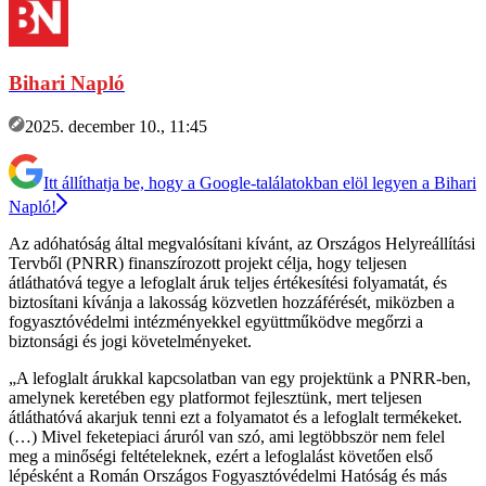
Bihari Napló
2025. december 10., 11:45
Itt állíthatja be, hogy a Google-találatokban elöl legyen a Bihari
Napló!
Az adóhatóság által megvalósítani kívánt, az Országos Helyreállítási
Tervből (PNRR) finanszírozott projekt célja, hogy teljesen
átláthatóvá tegye a lefoglalt áruk teljes értékesítési folyamatát, és
biztosítani kívánja a lakosság közvetlen hozzáférését, miközben a
fogyasztóvédelmi intézményekkel együttműködve megőrzi a
biztonsági és jogi követelményeket.
„A lefoglalt árukkal kapcsolatban van egy projektünk a PNRR-ben,
amelynek keretében egy platformot fejlesztünk, mert teljesen
átláthatóvá akarjuk tenni ezt a folyamatot és a lefoglalt termékeket.
(…) Mivel feketepiaci áruról van szó, ami legtöbbször nem felel
meg a minőségi feltételeknek, ezért a lefoglalást követően első
lépésként a Román Országos Fogyasztóvédelmi Hatóság és más