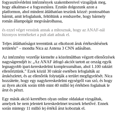
fogyasztóvédelmi intézmények szakembereivel vizsgáljuk meg,
hogy alkalmas-e a fogyasztásra. Ezután dolgozunk azon a
platformon, ahol mindent átláthatóan teszünk közzé: pontosabban
bármit, amit lefoglalunk, feltöltünk a rendszerbe, hogy bármely
román állampolgár megvásárolhassa,
és ezzel véget vessünk annak a mítosznak, hogy az ANAF-nál
bizonyos termékeket a pult alatt adnak el.
Teljes átláthatóságot teremtünk az elkobzott áruk értékesítésének
területén” – mondta Nica az Antena 3 CNN adásában.
Az intézmény vezetője kiemelte a közelmúltban végzett ellenőrzések
nagyságrendjét is: „Az ANAF átfogó akciót tartott az ország egyik
legnagyobb ipari-kereskedelmi komplexumában, ahol 1.100 raktárt
ellenőriztünk.” Ezek közül 30 raktár esetében lefoglalták az
árukészletet, és az ellenőrök folytatják a terület megfigyelését. Nica
hozzátette, hogy egy nagykereskedelmi egységről van szó, és hogy
az ilyen akciók során több mint 40 millió lej értékben foglalnak le
árut és pénzt.
Egy másik akció keretében olyan online oldalakat vizsgáltak,
amelyek be nem jelentett kereskedelmet tesznek lehetővé. Ennek
során mintegy 11 millió lej értékű árut koboztak el.