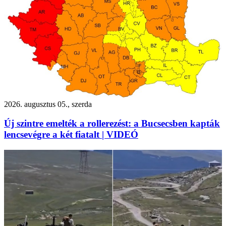
2026. augusztus 05., szerda
Új szintre emelték a rollerezést: a Bucsecsben kapták
lencsevégre a két fiatalt | VIDEÓ