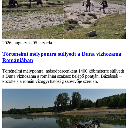
2026. augusztus 05., szerda
Történelmi mélypontra süllyedt a Duna vízhozama
Romániában
Történelmi mélypontra, másodpercenként 1400 köbméterre süllyedt
a Duna vízhozama a romániai szakasz belépő pontján, Báziásnál –
közölte a a román vízügyi hatóság szóvivője szerdán.