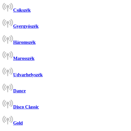
Csíkszék
Gyergyószék
Háromszék
Marosszék
Udvarhelyszék
Dance
Disco Classic
Gold