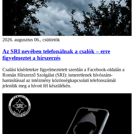
2026. augusztus 06., csütörtök
Az SRI nevében telefonálnak a csalók – erre
figyelmeztet a hírszerzés
Csalási kísérletekre figyelmeztetett szerdán a Facebook-oldalán a
Román Hírszerző Szolgálat (SRI): ismeretlenek hívószám-
hamisítással az intézmény közönségkapcsolati telefonszámát
jelenítik meg a hívott fél készülékén.