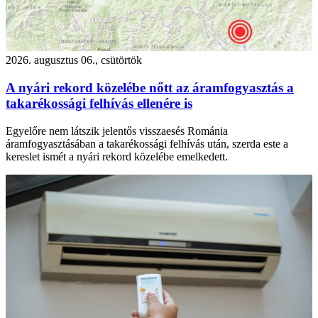
2026. augusztus 06., csütörtök
A nyári rekord közelébe nőtt az áramfogyasztás a
takarékossági felhívás ellenére is
Egyelőre nem látszik jelentős visszaesés Románia
áramfogyasztásában a takarékossági felhívás után, szerda este a
kereslet ismét a nyári rekord közelébe emelkedett.