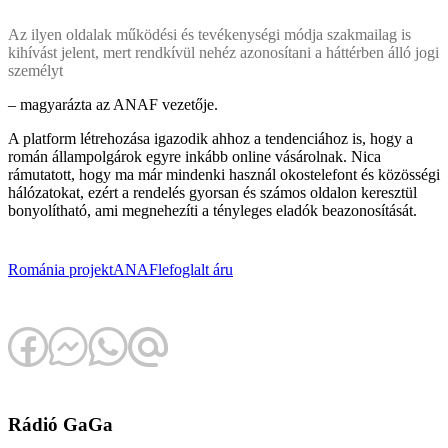
Az ilyen oldalak működési és tevékenységi módja szakmailag is
kihívást jelent, mert rendkívül nehéz azonosítani a háttérben álló jogi
személyt
– magyarázta az ANAF vezetője.
A platform létrehozása igazodik ahhoz a tendenciához is, hogy a
román állampolgárok egyre inkább online vásárolnak. Nica
rámutatott, hogy ma már mindenki használ okostelefont és közösségi
hálózatokat, ezért a rendelés gyorsan és számos oldalon keresztül
bonyolítható, ami megnehezíti a tényleges eladók beazonosítását.
Románia
projekt
ANAF
lefoglalt áru
Rádió GaGa