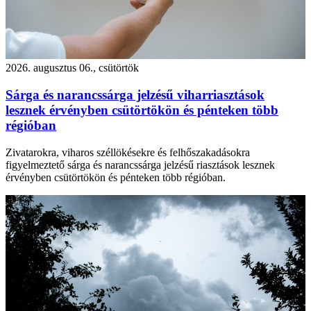
2026. augusztus 06., csütörtök
Sárga és narancssárga jelzésű viharriasztások
lesznek érvényben csütörtökön és pénteken több
régióban
Zivatarokra, viharos széllökésekre és felhőszakadásokra
figyelmeztető sárga és narancssárga jelzésű riasztások lesznek
érvényben csütörtökön és pénteken több régióban.