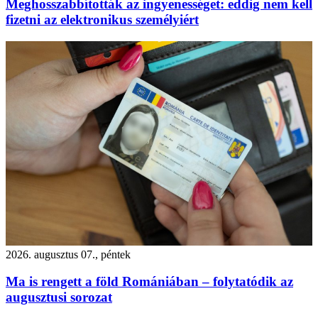
Meghosszabbították az ingyenességet: eddig nem kell
fizetni az elektronikus személyiért
2026. augusztus 07., péntek
Ma is rengett a föld Romániában – folytatódik az
augusztusi sorozat