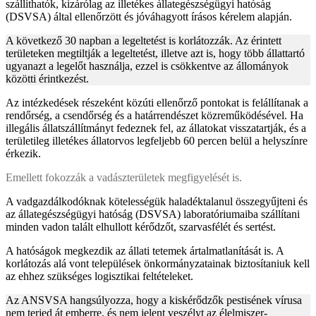
szállíthatók, kizárólag az illetékes állategészségügyi hatóság
(DSVSA) által ellenőrzött és jóváhagyott írásos kérelem alapján.
A következő 30 napban a legeltetést is korlátozzák. Az érintett
területeken megtiltják a legeltetést, illetve azt is, hogy több állattartó
ugyanazt a legelőt használja, ezzel is csökkentve az állományok
közötti érintkezést.
Az intézkedések részeként közúti ellenőrző pontokat is felállítanak a
rendőrség, a csendőrség és a határrendészet közreműködésével. Ha
illegális állatszállítmányt fedeznek fel, az állatokat visszatartják, és a
területileg illetékes állatorvos legfeljebb 60 percen belül a helyszínre
érkezik.
Emellett fokozzák a vadászterületek megfigyelését is.
A vadgazdálkodóknak kötelességük haladéktalanul összegyűjteni és
az állategészségügyi hatóság (DSVSA) laboratóriumaiba szállítani
minden vadon talált elhullott kérődzőt, szarvasfélét és sertést.
A hatóságok megkezdik az állati tetemek ártalmatlanítását is. A
korlátozás alá vont települések önkormányzatainak biztosítaniuk kell
az ehhez szükséges logisztikai feltételeket.
Az ANSVSA hangsúlyozza, hogy a kiskérődzők pestisének vírusa
nem terjed át emberre, és nem jelent veszélyt az élelmiszer-