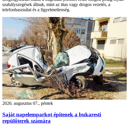
szabályszegések állnak, mint az ittas vagy drogos vezetés, a
telefonhasználat és a figyelmetlenség.
2026. augusztus 07., péntek
Saját napelemparkot építenek a bukaresti
repülőterek számára