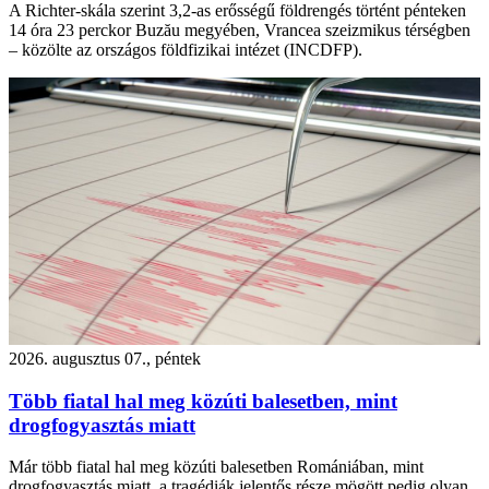
A Richter-skála szerint 3,2-as erősségű földrengés történt pénteken
14 óra 23 perckor Buzău megyében, Vrancea szeizmikus térségben
– közölte az országos földfizikai intézet (INCDFP).
2026. augusztus 07., péntek
Több fiatal hal meg közúti balesetben, mint
drogfogyasztás miatt
Már több fiatal hal meg közúti balesetben Romániában, mint
drogfogyasztás miatt, a tragédiák jelentős része mögött pedig olyan