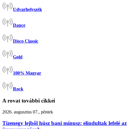
Udvarhelyszék
Dance
Disco Classic
Gold
100% Magyar
Rock
A rovat további cikkei
2026. augusztus 07., péntek
Tizenegy lejből húsz bani mínusz: elindultak lefelé az