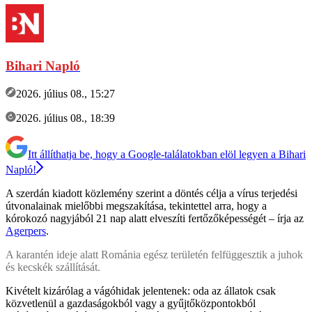
Bihari Napló
2026. július 08., 15:27
2026. július 08., 18:39
Itt állíthatja be, hogy a Google-találatokban elöl legyen a Bihari
Napló!
A szerdán kiadott közlemény szerint a döntés célja a vírus terjedési
útvonalainak mielőbbi megszakítása, tekintettel arra, hogy a
kórokozó nagyjából 21 nap alatt elveszíti fertőzőképességét – írja az
Agerpers
.
A karantén ideje alatt Románia egész területén felfüggesztik a juhok
és kecskék szállítását.
Kivételt kizárólag a vágóhidak jelentenek: oda az állatok csak
közvetlenül a gazdaságokból vagy a gyűjtőközpontokból