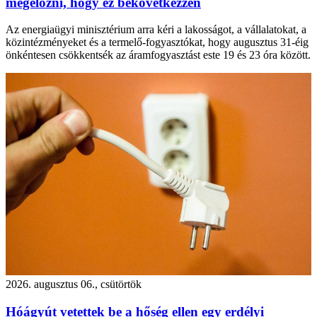
megelőzni, hogy ez bekövetkezzen
Az energiaügyi minisztérium arra kéri a lakosságot, a vállalatokat, a
közintézményeket és a termelő-fogyasztókat, hogy augusztus 31-éig
önkéntesen csökkentsék az áramfogyasztást este 19 és 23 óra között.
2026. augusztus 06., csütörtök
Hóágyút vetettek be a hőség ellen egy erdélyi