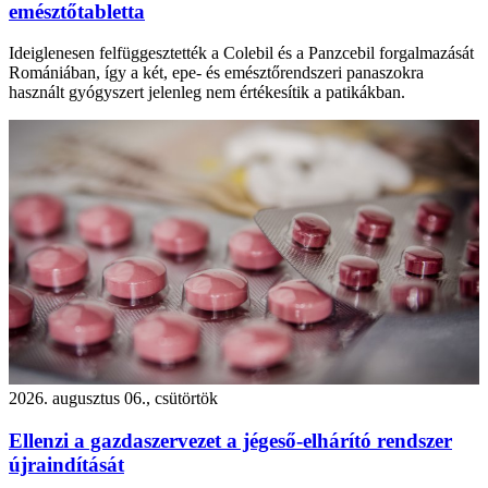
emésztőtabletta
Ideiglenesen felfüggesztették a Colebil és a Panzcebil forgalmazását
Romániában, így a két, epe- és emésztőrendszeri panaszokra
használt gyógyszert jelenleg nem értékesítik a patikákban.
2026. augusztus 06., csütörtök
Ellenzi a gazdaszervezet a jégeső-elhárító rendszer
újraindítását