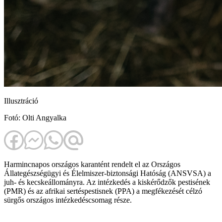
Illusztráció
Fotó: Olti Angyalka
Harmincnapos országos karantént rendelt el az Országos
Állategészségügyi és Élelmiszer-biztonsági Hatóság (ANSVSA) a
juh- és kecskeállományra. Az intézkedés a kiskérődzők pestisének
(PMR) és az afrikai sertéspestisnek (PPA) a megfékezését célzó
sürgős országos intézkedéscsomag része.