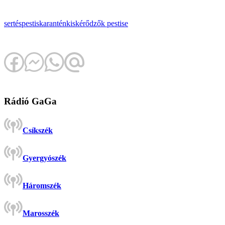
sertéspestis
karantén
kiskérődzők pestise
Rádió GaGa
Csíkszék
Gyergyószék
Háromszék
Marosszék