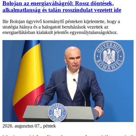
Bolojan az energiaválságról: Rossz döntések,
alkalmatlanság és talán rosszindulat vezetett ide
Ilie Bolojan ügyvivő kormányfő pénteken kijelentette, hogy a
stratégia hiánya és a halogatott beruházások vezettek az
energiaellátásban kialakult jelentős egyensúlytalanságokhoz.
2026. augusztus 07., péntek