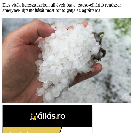
Éles viták kereszttüzében áll évek óta a jégeső-elhárító rendszer,
amelynek újraindítását most fontolgatja az agrártárca.