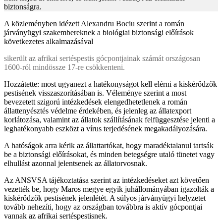
biztonságra.
A közleményben idézett Alexandru Bociu szerint a román
járványügyi szakembereknek a biológiai biztonsági előírások
következetes alkalmazásával
sikerült az afrikai sertéspestis gócpontjainak számát országosan
1600-ról mindössze 17-re csökkenteni.
Hozzátette: most ugyanezt a hatékonyságot kell elérni a kiskérődzők
pestisének visszaszorításában is. Véleménye szerint a most
bevezetett szigorú intézkedések elengedhetetlenek a román
állattenyésztés védelme érdekében, és jelenleg az állatexport
korlátozása, valamint az állatok szállításának felfüggesztése jelenti a
leghatékonyabb eszközt a vírus terjedésének megakadályozására.
A hatóságok arra kérik az állattartókat, hogy maradéktalanul tartsák
be a biztonsági előírásokat, és minden betegségre utaló tünetet vagy
elhullást azonnal jelentsenek az állatorvosnak.
Az ANSVSA tájékoztatása szerint az intézkedéseket azt követően
vezették be, hogy Maros megye egyik juhállományában igazolták a
kiskérődzők pestisének jelenlétét. A súlyos járványügyi helyzetet
tovább nehezíti, hogy az országban továbbra is aktív gócpontjai
vannak az afrikai sertéspestisnek.