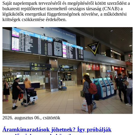
Saját napelempark tervezéséről és megépítéséről kötött szerződést a
bukaresti repülőtereket üzemeltető országos társaság (CNAB) a
légikikötők energetikai függetlenségének növelése, a működtetési
költségek csökkentése érdekében.
2026. augusztus 06., csütörtök
Áramkimaradások jöhetnek? Így próbálják