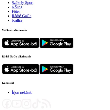
Székely Sport
Nőileg
Főtér
Rádió GaGa
Jóállás
Médiatér alkalmazás
Rádió GaGa alkalmazás
Kapcsolat
Írjon nekünk