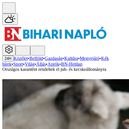
Közélet
•
Belföld
•
Gazdaság
•
Kultúra
•
Megyejáró
•
Kék
24H
hírek
•
Sport
•
Világ
•
Állás
•
Aprók
•
BN-Hetilap
Országos karantént rendeltek el juh- és kecskeállományra