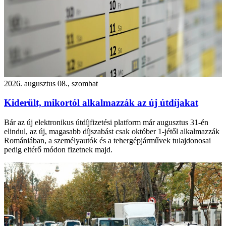
2026. augusztus 08., szombat
Kiderült, mikortól alkalmazzák az új útdíjakat
Bár az új elektronikus útdíjfizetési platform már augusztus 31-én
elindul, az új, magasabb díjszabást csak október 1-jétől alkalmazzák
Romániában, a személyautók és a tehergépjárművek tulajdonosai
pedig eltérő módon fizetnek majd.