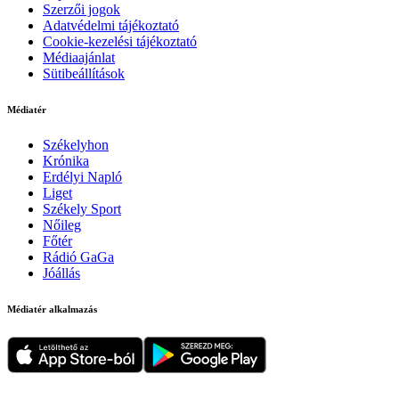
Szerzői jogok
Adatvédelmi tájékoztató
Cookie-kezelési tájékoztató
Médiaajánlat
Sütibeállítások
Médiatér
Székelyhon
Krónika
Erdélyi Napló
Liget
Székely Sport
Nőileg
Főtér
Rádió GaGa
Jóállás
Médiatér alkalmazás