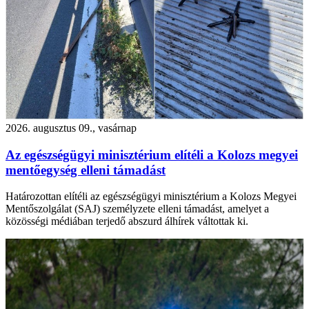
2026. augusztus 09., vasárnap
Az egészségügyi minisztérium elítéli a Kolozs megyei
mentőegység elleni támadást
Határozottan elítéli az egészségügyi minisztérium a Kolozs Megyei
Mentőszolgálat (SAJ) személyzete elleni támadást, amelyet a
közösségi médiában terjedő abszurd álhírek váltottak ki.