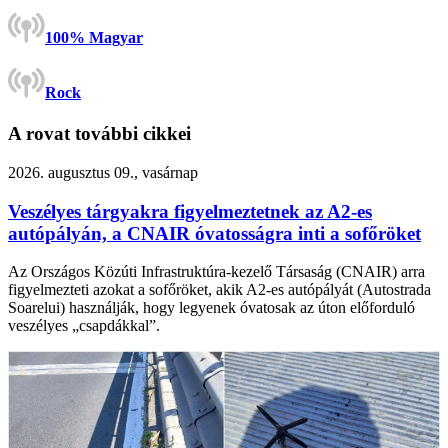
100% Magyar
Rock
A rovat további cikkei
2026. augusztus 09., vasárnap
Veszélyes tárgyakra figyelmeztetnek az A2-es
autópályán, a CNAIR óvatosságra inti a sofőröket
Az Országos Közúti Infrastruktúra-kezelő Társaság (CNAIR) arra
figyelmezteti azokat a sofőröket, akik A2-es autópályát (Autostrada
Soarelui) használják, hogy legyenek óvatosak az úton előforduló
veszélyes „csapdákkal”.