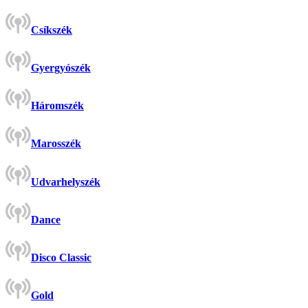
Csíkszék
Gyergyószék
Háromszék
Marosszék
Udvarhelyszék
Dance
Disco Classic
Gold