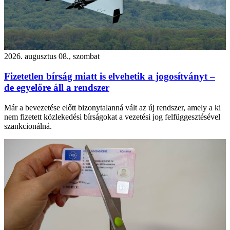
2026. augusztus 08., szombat
Fizetetlen bírság miatt is elvehetik a jogosítványt –
de egyelőre áll a rendszer
Már a bevezetése előtt bizonytalanná vált az új rendszer, amely a ki
nem fizetett közlekedési bírságokat a vezetési jog felfüggesztésével
szankcionálná.