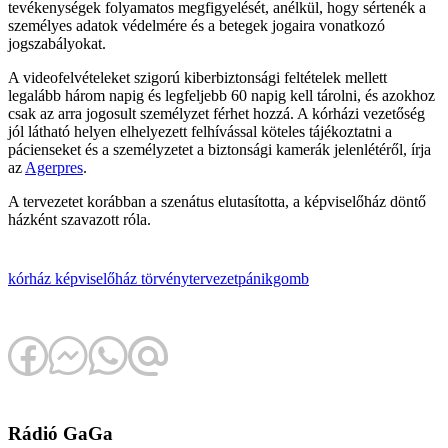
tevékenységek folyamatos megfigyelését, anélkül, hogy sértenék a
személyes adatok védelmére és a betegek jogaira vonatkozó
jogszabályokat.
A videofelvételeket szigorú kiberbiztonsági feltételek mellett
legalább három napig és legfeljebb 60 napig kell tárolni, és azokhoz
csak az arra jogosult személyzet férhet hozzá. A kórházi vezetőség
jól látható helyen elhelyezett felhívással köteles tájékoztatni a
pácienseket és a személyzetet a biztonsági kamerák jelenlétéről, írja
az
Agerpres
.
A tervezetet korábban a szenátus elutasította, a képviselőház döntő
házként szavazott róla.
kórház
képviselőház
törvénytervezet
pánikgomb
Rádió GaGa