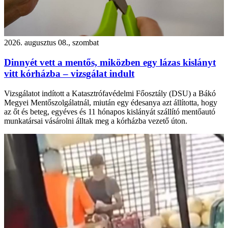
2026. augusztus 08., szombat
Dinnyét vett a mentős, miközben egy lázas kislányt
vitt kórházba – vizsgálat indult
Vizsgálatot indított a Katasztrófavédelmi Főosztály (DSU) a Bákó
Megyei Mentőszolgálatnál, miután egy édesanya azt állította, hogy
az őt és beteg, egyéves és 11 hónapos kislányát szállító mentőautó
munkatársai vásárolni álltak meg a kórházba vezető úton.