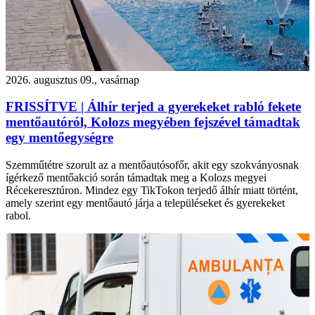
2026. augusztus 09., vasárnap
FRISSÍTVE | Álhír terjed a gyerekeket rabló fekete
mentőautóról, Kolozs megyében fejszével támadtak
egy mentőegységre
Szemműtétre szorult az a mentőautósofőr, akit egy szokványosnak
ígérkező mentőakció során támadtak meg a Kolozs megyei
Récekeresztúron. Mindez egy TikTokon terjedő álhír miatt történt,
amely szerint egy mentőautó járja a településeket és gyerekeket
rabol.