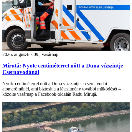
2026. augusztus 09., vasárnap
Miruță: Nyolc centiméterrel nőtt a Duna vízszintje
Csernavodánál
Nyolc centiméterrel nőtt a Duna vízszintje a csernavodai
atomerőműnél, ami biztosítja a létesítmény további működését –
közölte vasárnap a Facebook-oldalán Radu Miruță.