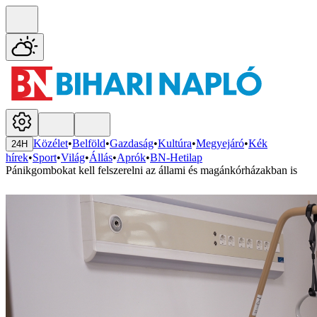
Közélet
•
Belföld
•
Gazdaság
•
Kultúra
•
Megyejáró
•
Kék
24H
hírek
•
Sport
•
Világ
•
Állás
•
Aprók
•
BN-Hetilap
Pánikgombokat kell felszerelni az állami és magánkórházakban is