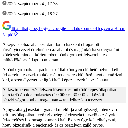
2025. szeptember 24., 17:38
2025. szeptember 24., 18:27
Itt állíthatja be, hogy a Google-találatokban elöl legyen a Bihari
Napló!
A képviselőház által szerdán döntő házként elfogadott
törvénytervezet értelmében az állami és magánkórházak egyaránt
kötelesek minden kórteremben pánikgombot felszerelni és
működőképes állapotban tartani.
A pánikgombokat a páciensek által könnyen elérhető helyen kell
felszerelni, és ezek működését rendszeres időközönként ellenőrizni
kell, a személyzetet pedig ki kell képezni ezek használatára.
A riasztóberendezés felszerelésének és működőképes állapotban
való tartásának elmulasztása 10.000 és 30.000 lej közötti
pénzbírságot vonhat maga után – rendelkezik a tervezet.
A jogszabályjavaslat ugyanakkor előírja a sürgősségi, intenzív a
kritikus állapotban levő szívbeteg pácienseket kezelő osztályok
felszerelését biztonsági kamerákkal. Ezeket úgy kell elhelyezni,
hogy biztosítsák a páciensek és az osztályon zajló orvosi