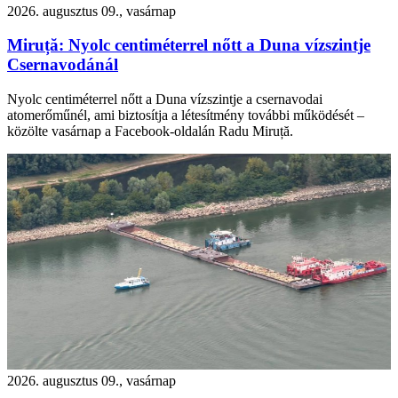
2026. augusztus 09., vasárnap
Miruță: Nyolc centiméterrel nőtt a Duna vízszintje
Csernavodánál
Nyolc centiméterrel nőtt a Duna vízszintje a csernavodai
atomerőműnél, ami biztosítja a létesítmény további működését –
közölte vasárnap a Facebook-oldalán Radu Miruță.
2026. augusztus 09., vasárnap