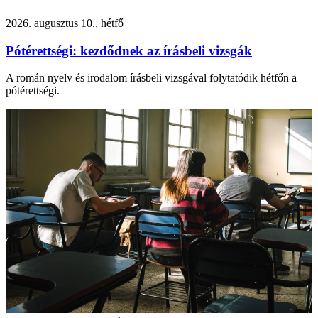
2026. augusztus 10., hétfő
Pótérettségi: kezdődnek az írásbeli vizsgák
A román nyelv és irodalom írásbeli vizsgával folytatódik hétfőn a
pótérettségi.