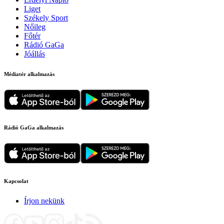
Liget
Székely Sport
Nőileg
Főtér
Rádió GaGa
Jóállás
Médiatér alkalmazás
Rádió GaGa alkalmazás
Kapcsolat
Írjon nekünk