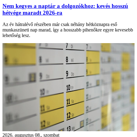
Nem kegyes a naptár a dolgozókhoz: kevés hosszú
hétvége maradt 2026-ra
Az év hátralévő részében már csak néhány hétköznapra eső
munkaszüneti nap marad, így a hosszabb pihenőkre egyre kevesebb
lehetőség lesz.
2026. augusztus 08., szombat