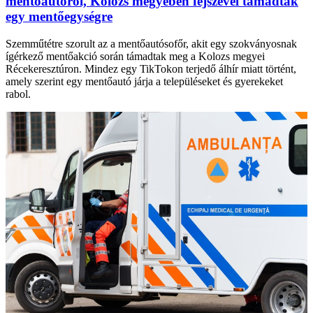
mentőautóról, Kolozs megyében fejszével támadtak
egy mentőegységre
Szemműtétre szorult az a mentőautósofőr, akit egy szokványosnak
ígérkező mentőakció során támadtak meg a Kolozs megyei
Récekeresztúron. Mindez egy TikTokon terjedő álhír miatt történt,
amely szerint egy mentőautó járja a településeket és gyerekeket
rabol.