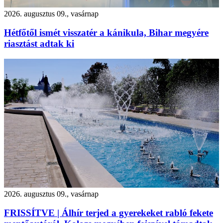
2026. augusztus 09., vasárnap
Hétfőtől ismét visszatér a kánikula, Bihar megyére
riasztást adtak ki
2026. augusztus 09., vasárnap
FRISSÍTVE | Álhír terjed a gyerekeket rabló fekete