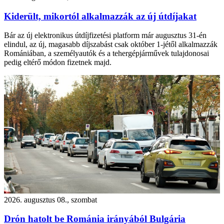
Kiderült, mikortól alkalmazzák az új útdíjakat
Bár az új elektronikus útdíjfizetési platform már augusztus 31-én
elindul, az új, magasabb díjszabást csak október 1-jétől alkalmazzák
Romániában, a személyautók és a tehergépjárművek tulajdonosai
pedig eltérő módon fizetnek majd.
2026. augusztus 08., szombat
Drón hatolt be Románia irányából Bulgária