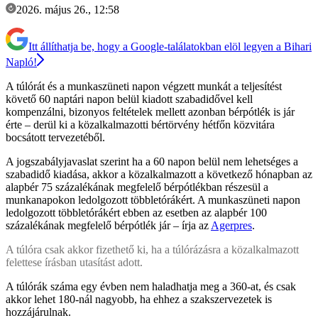
2026. május 26., 12:58
Itt állíthatja be, hogy a Google-találatokban elöl legyen a Bihari
Napló!
A túlórát és a munkaszüneti napon végzett munkát a teljesítést
követő 60 naptári napon belül kiadott szabadidővel kell
kompenzálni, bizonyos feltételek mellett azonban bérpótlék is jár
érte – derül ki a közalkalmazotti bértörvény hétfőn közvitára
bocsátott tervezetéből.
A jogszabályjavaslat szerint ha a 60 napon belül nem lehetséges a
szabadidő kiadása, akkor a közalkalmazott a következő hónapban az
alapbér 75 százalékának megfelelő bérpótlékban részesül a
munkanapokon ledolgozott többletórákért. A munkaszüneti napon
ledolgozott többletórákért ebben az esetben az alapbér 100
százalékának megfelelő bérpótlék jár – írja az
Agerpres
.
A túlóra csak akkor fizethető ki, ha a túlórázásra a közalkalmazott
felettese írásban utasítást adott.
A túlórák száma egy évben nem haladhatja meg a 360-at, és csak
akkor lehet 180-nál nagyobb, ha ehhez a szakszervezetek is
hozzájárulnak.