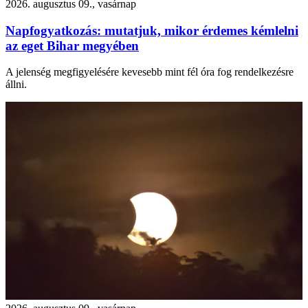
2026. augusztus 09., vasárnap
Napfogyatkozás: mutatjuk, mikor érdemes kémlelni
az eget Bihar megyében
A jelenség megfigyelésére kevesebb mint fél óra fog rendelkezésre
állni.