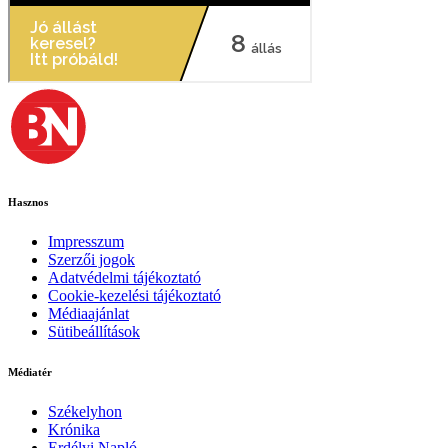
Hasznos
Impresszum
Szerzői jogok
Adatvédelmi tájékoztató
Cookie-kezelési tájékoztató
Médiaajánlat
Sütibeállítások
Médiatér
Székelyhon
Krónika
Erdélyi Napló