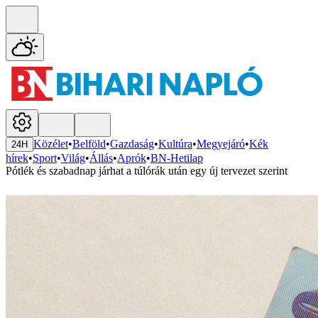
Közélet
•
Belföld
•
Gazdaság
•
Kultúra
•
Megyejáró
•
Kék
24H
hírek
•
Sport
•
Világ
•
Állás
•
Aprók
•
BN-Hetilap
Pótlék és szabadnap járhat a túlórák után egy új tervezet szerint