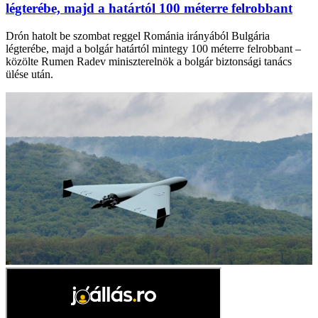
légterébe, majd a határtól 100 méterre felrobbant
Drón hatolt be szombat reggel Románia irányából Bulgária
légterébe, majd a bolgár határtól mintegy 100 méterre felrobbant –
közölte Rumen Radev miniszterelnök a bolgár biztonsági tanács
ülése után.