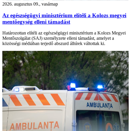
2026. augusztus 09., vasárnap
Az egészségügyi minisztérium elítéli a Kolozs megyei
mentőegység elleni támadást
Határozottan elítéli az egészségügyi minisztérium a Kolozs Megyei
Mentőszolgálat (SAJ) személyzete elleni támadást, amelyet a
közösségi médiában terjedő abszurd álhírek váltottak ki.