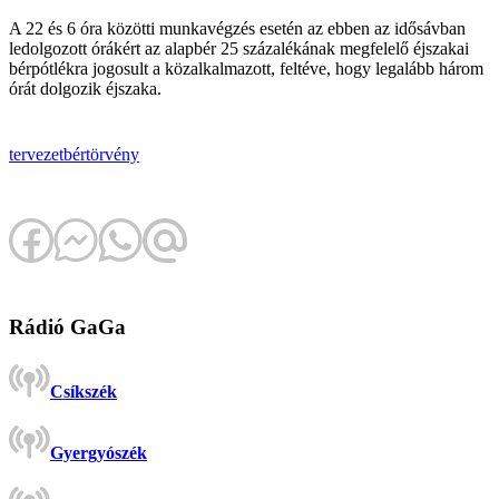
A 22 és 6 óra közötti munkavégzés esetén az ebben az idősávban
ledolgozott órákért az alapbér 25 százalékának megfelelő éjszakai
bérpótlékra jogosult a közalkalmazott, feltéve, hogy legalább három
órát dolgozik éjszaka.
tervezet
bértörvény
Rádió GaGa
Csíkszék
Gyergyószék