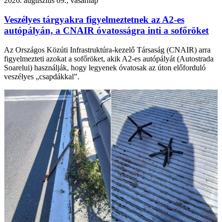
2026. augusztus 09., vasárnap
Veszélyes tárgyakra figyelmeztetnek az A2-es
autópályán, a CNAIR óvatosságra inti a sofőröket
Az Országos Közúti Infrastruktúra-kezelő Társaság (CNAIR) arra
figyelmezteti azokat a sofőröket, akik A2-es autópályát (Autostrada
Soarelui) használják, hogy legyenek óvatosak az úton előforduló
veszélyes „csapdákkal”.