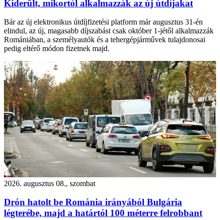
Kiderült, mikortól alkalmazzák az új útdíjakat
Bár az új elektronikus útdíjfizetési platform már augusztus 31-én
elindul, az új, magasabb díjszabást csak október 1-jétől alkalmazzák
Romániában, a személyautók és a tehergépjárművek tulajdonosai
pedig eltérő módon fizetnek majd.
2026. augusztus 08., szombat
Drón hatolt be Románia irányából Bulgária
légterébe, majd a határtól 100 méterre felrobbant