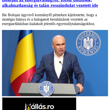
alkalmatlanság és talán rosszindulat vezetett ide
Ilie Bolojan ügyvivő kormányfő pénteken kijelentette, hogy a
stratégia hiánya és a halogatott beruházások vezettek az
energiaellátásban kialakult jelentős egyensúlytalanságokhoz.