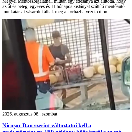
Megyei Mentőszolgálatnál, miután egy édesanya azt állította, hogy
az őt és beteg, egyéves és 11 hónapos kislányát szállító mentőautó
munkatársai vásárolni álltak meg a kórházba vezető úton.
2026. augusztus 08., szombat
Nicușor Dan szerint változtatni kell a
medvetörvényen, 859 példány kilövéséről van szó