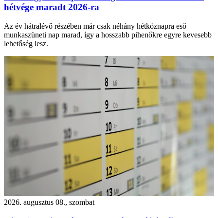
hétvége maradt 2026-ra
Az év hátralévő részében már csak néhány hétköznapra eső
munkaszüneti nap marad, így a hosszabb pihenőkre egyre kevesebb
lehetőség lesz.
2026. augusztus 08., szombat