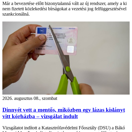
Már a bevezetése előtt bizonytalanná vált az új rendszer, amely a ki
nem fizetett közlekedési bírságokat a vezetési jog felfüggesztésével
szankcionálná.
2026. augusztus 08., szombat
Dinnyét vett a mentős, miközben egy lázas kislányt
vitt kórházba – vizsgálat indult
Vizsgálatot indított a Katasztrófavédelmi Főosztály (DSU) a Bákó