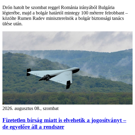
Drón hatolt be szombat reggel Románia irányából Bulgária
légterébe, majd a bolgár határtól mintegy 100 méterre felrobbant –
közölte Rumen Radev miniszterelnök a bolgár biztonsági tanács
ülése után.
2026. augusztus 08., szombat
Fizetetlen bírság miatt is elvehetik a jogosítványt –
de egyelőre áll a rendszer