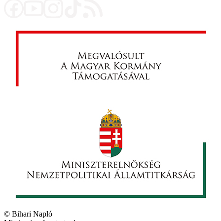
©
Bihari Napló
|