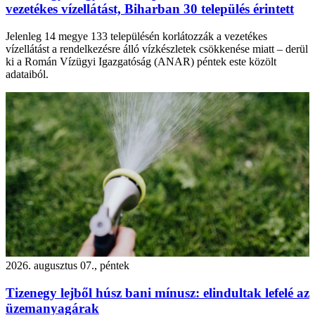
vezetékes vízellátást, Biharban 30 település érintett
Jelenleg 14 megye 133 településén korlátozzák a vezetékes
vízellátást a rendelkezésre álló vízkészletek csökkenése miatt – derül
ki a Román Vízügyi Igazgatóság (ANAR) péntek este közölt
adataiból.
2026. augusztus 07., péntek
Tizenegy lejből húsz bani mínusz: elindultak lefelé az
üzemanyagárak