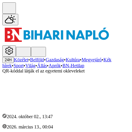
Közélet
•
Belföld
•
Gazdaság
•
Kultúra
•
Megyejáró
•
Kék
24H
hírek
•
Sport
•
Világ
•
Állás
•
Aprók
•
BN-Hetilap
QR-kóddal látják el az egyetemi okleveleket
2024. október 02., 13:47
2026. március 13., 00:04