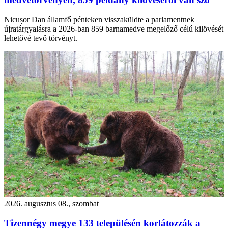
Nicușor Dan államfő pénteken visszaküldte a parlamentnek
újratárgyalásra a 2026-ban 859 barnamedve megelőző célú kilövését
lehetővé tevő törvényt.
2026. augusztus 08., szombat
Tizennégy megye 133 településén korlátozzák a