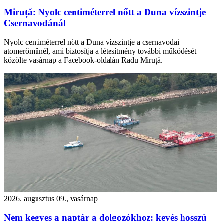
Miruță: Nyolc centiméterrel nőtt a Duna vízszintje
Csernavodánál
Nyolc centiméterrel nőtt a Duna vízszintje a csernavodai
atomerőműnél, ami biztosítja a létesítmény további működését –
közölte vasárnap a Facebook-oldalán Radu Miruță.
2026. augusztus 09., vasárnap
Nem kegyes a naptár a dolgozókhoz: kevés hosszú