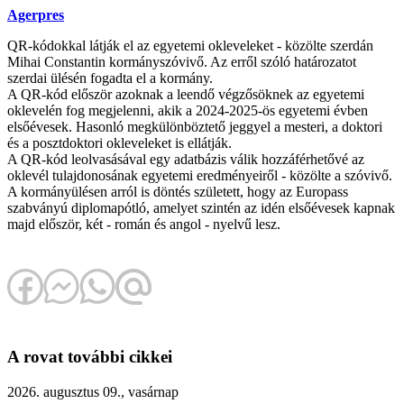
Agerpres
QR-kódokkal látják el az egyetemi okleveleket - közölte szerdán
Mihai Constantin kormányszóvivő. Az erről szóló határozatot
szerdai ülésén fogadta el a kormány.
A QR-kód először azoknak a leendő végzősöknek az egyetemi
oklevelén fog megjelenni, akik a 2024-2025-ös egyetemi évben
elsőévesek. Hasonló megkülönböztető jeggyel a mesteri, a doktori
és a posztdoktori okleveleket is ellátják.
A QR-kód leolvasásával egy adatbázis válik hozzáférhetővé az
oklevél tulajdonosának egyetemi eredményeiről - közölte a szóvivő.
A kormányülésen arról is döntés született, hogy az Europass
szabványú diplomapótló, amelyet szintén az idén elsőévesek kapnak
majd először, két - román és angol - nyelvű lesz.
A rovat további cikkei
2026. augusztus 09., vasárnap