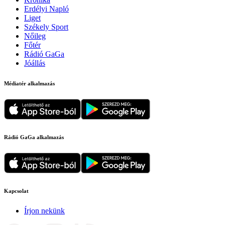
Erdélyi Napló
Liget
Székely Sport
Nőileg
Főtér
Rádió GaGa
Jóállás
Médiatér alkalmazás
Rádió GaGa alkalmazás
Kapcsolat
Írjon nekünk