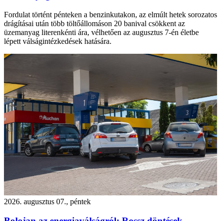
Fordulat történt pénteken a benzinkutakon, az elmúlt hetek sorozatos
drágításai után több töltőállomáson 20 banival csökkent az
üzemanyag literenkénti ára, vélhetően az augusztus 7-én életbe
lépett válságintézkedések hatására.
2026. augusztus 07., péntek
Bolojan az energiaválságról: Rossz döntések,