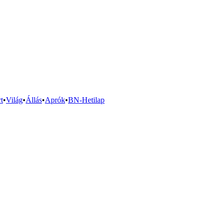
t
•
Világ
•
Állás
•
Aprók
•
BN-Hetilap