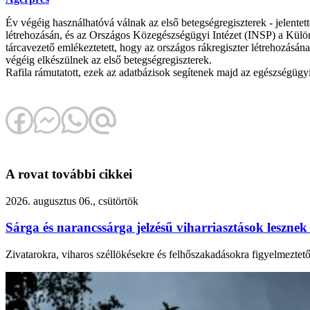
Év végéig használhatóvá válnak az első betegségregiszterek - jelente
létrehozásán, és az Országos Közegészségügyi Intézet (INSP) a Különle
tárcavezető emlékeztetett, hogy az országos rákregiszter létrehozásána
végéig elkészülnek az első betegségregiszterek.
Rafila rámutatott, ezek az adatbázisok segítenek majd az egészségügyi 
A rovat további cikkei
2026. augusztus 06., csütörtök
Sárga és narancssárga jelzésű viharriasztások leszne
Zivatarokra, viharos széllökésekre és felhőszakadásokra figyelmeztet