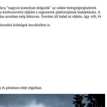
aktárca "nagyon komolyan dolgozik" az online betegségregiszterek
közbeszerzési eljárást a regiszterek platformjának kialakítására. A
sa azonban még hátravan. Szerinte jól halad az eljárás, úgy véli, év
kezelési költségek becslésében is.
n és pénteken több régióban.