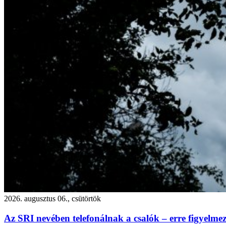
2026. augusztus 06., csütörtök
Az SRI nevében telefonálnak a csalók – erre figyelmezt