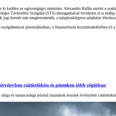
tte ki kedden az egészségügyi miniszter. Alexandru Rafila szerint a sz
ges Távközlési Szolgálat (STS) támogatásával rövidesen el is indítja a 
k jogi keretét már megteremtették, a tulajdonképpeni adatbázis létrehozá
szolgáltatások priorizálásában, a finanszírozás hozzárendelésében és a 
k érvényben csütörtökön és pénteken több régióban
ő sárga és narancssárga jelzésű riasztások lesznek érvényben csütörtökö