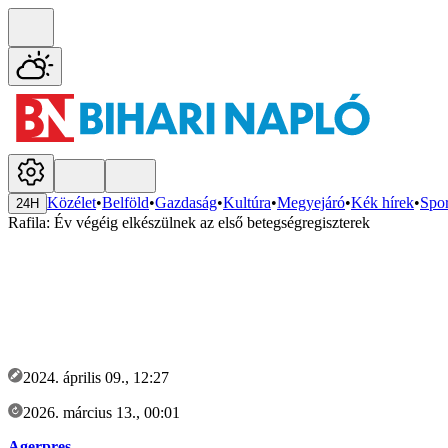
Közélet
•
Belföld
•
Gazdaság
•
Kultúra
•
Megyejáró
•
Kék hírek
•
Spor
24H
Rafila: Év végéig elkészülnek az első betegségregiszterek
2024. április 09., 12:27
2026. március 13., 00:01
Agerpres