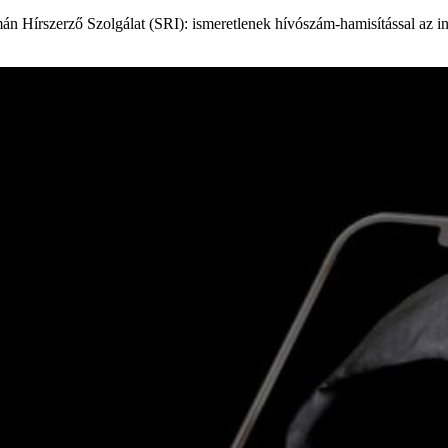
mán Hírszerző Szolgálat (SRI): ismeretlenek hívószám-hamisítással az in