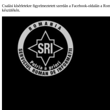
Csalási kísérletekre figyelmeztetett szerdán a Facebook-oldalán a Ro
készülékén.