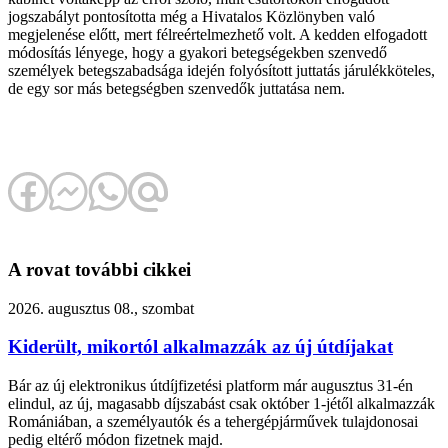
jogszabályt pontosította még a Hivatalos Közlönyben való
megjelenése előtt, mert félreértelmezhető volt. A kedden elfogadott
módosítás lényege, hogy a gyakori betegségekben szenvedő
személyek betegszabadsága idején folyósított juttatás járulékköteles,
de egy sor más betegségben szenvedők juttatása nem.
A rovat további cikkei
2026. augusztus 08., szombat
Kiderült, mikortól alkalmazzák az új útdíjakat
Bár az új elektronikus útdíjfizetési platform már augusztus 31-én
elindul, az új, magasabb díjszabást csak október 1-jétől alkalmazzák
Romániában, a személyautók és a tehergépjárművek tulajdonosai
pedig eltérő módon fizetnek majd.