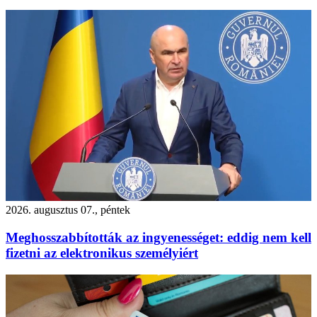
2026. augusztus 07., péntek
Meghosszabbították az ingyenességet: eddig nem kell
fizetni az elektronikus személyiért