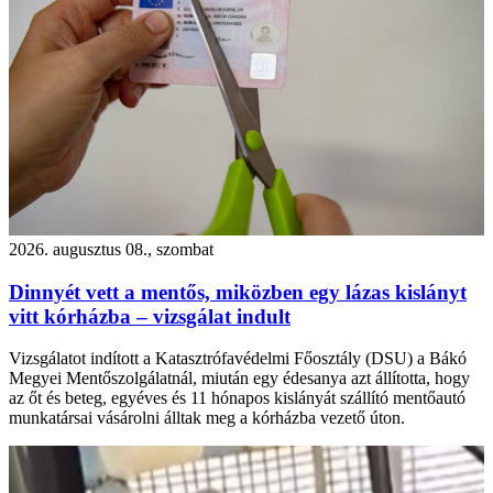
2026. augusztus 08., szombat
Dinnyét vett a mentős, miközben egy lázas kislányt
vitt kórházba – vizsgálat indult
Vizsgálatot indított a Katasztrófavédelmi Főosztály (DSU) a Bákó
Megyei Mentőszolgálatnál, miután egy édesanya azt állította, hogy
az őt és beteg, egyéves és 11 hónapos kislányát szállító mentőautó
munkatársai vásárolni álltak meg a kórházba vezető úton.