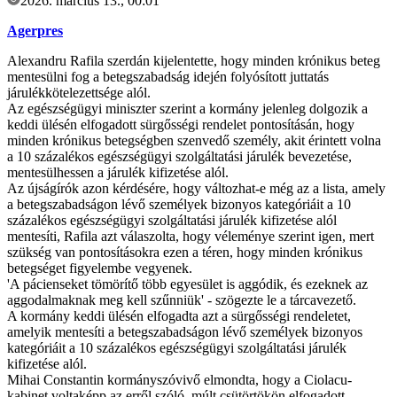
2026. március 13., 00:01
Agerpres
Alexandru Rafila szerdán kijelentette, hogy minden krónikus beteg
mentesülni fog a betegszabadság idején folyósított juttatás
járulékkötelezettsége alól.
Az egészségügyi miniszter szerint a kormány jelenleg dolgozik a
keddi ülésén elfogadott sürgősségi rendelet pontosításán, hogy
minden krónikus betegségben szenvedő személy, akit érintett volna
a 10 százalékos egészségügyi szolgáltatási járulék bevezetése,
mentesülhessen a járulék kifizetése alól.
Az újságírók azon kérdésére, hogy változhat-e még az a lista, amely
a betegszabadságon lévő személyek bizonyos kategóriáit a 10
százalékos egészségügyi szolgáltatási járulék kifizetése alól
mentesíti, Rafila azt válaszolta, hogy véleménye szerint igen, mert
szükség van pontosításokra ezen a téren, hogy minden krónikus
betegséget figyelembe vegyenek.
'A pácienseket tömörítő több egyesület is aggódik, és ezeknek az
aggodalmaknak meg kell szűnniük' - szögezte le a tárcavezető.
A kormány keddi ülésén elfogadta azt a sürgősségi rendeletet,
amelyik mentesíti a betegszabadságon lévő személyek bizonyos
kategóriáit a 10 százalékos egészségügyi szolgáltatási járulék
kifizetése alól.
Mihai Constantin kormányszóvivő elmondta, hogy a Ciolacu-
kabinet voltaképp az erről szóló, múlt csütörtökön elfogadott