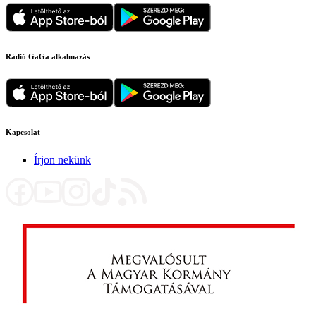
Rádió GaGa alkalmazás
Kapcsolat
Írjon nekünk