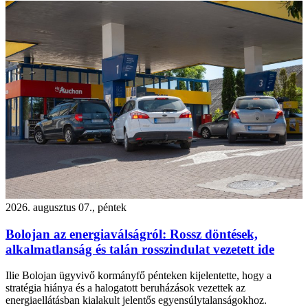
2026. augusztus 07., péntek
Bolojan az energiaválságról: Rossz döntések,
alkalmatlanság és talán rosszindulat vezetett ide
Ilie Bolojan ügyvivő kormányfő pénteken kijelentette, hogy a
stratégia hiánya és a halogatott beruházások vezettek az
energiaellátásban kialakult jelentős egyensúlytalanságokhoz.