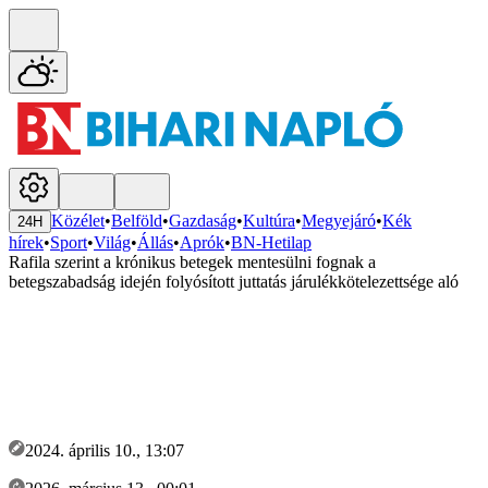
Közélet
•
Belföld
•
Gazdaság
•
Kultúra
•
Megyejáró
•
Kék
24H
hírek
•
Sport
•
Világ
•
Állás
•
Aprók
•
BN-Hetilap
Rafila szerint a krónikus betegek mentesülni fognak a
betegszabadság idején folyósított juttatás járulékkötelezettsége aló
2024. április 10., 13:07