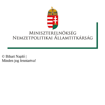
©
Bihari Napló
|
Minden jog fenntartva!