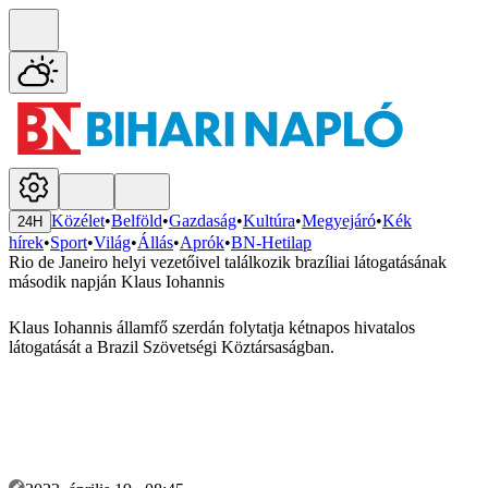
Közélet
•
Belföld
•
Gazdaság
•
Kultúra
•
Megyejáró
•
Kék
24H
hírek
•
Sport
•
Világ
•
Állás
•
Aprók
•
BN-Hetilap
Rio de Janeiro helyi vezetőivel találkozik brazíliai látogatásának
második napján Klaus Iohannis
Klaus Iohannis államfő szerdán folytatja kétnapos hivatalos
látogatását a Brazil Szövetségi Köztársaságban.