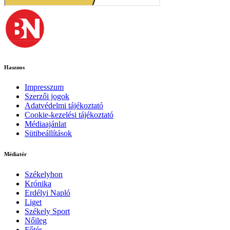
Hasznos
Impresszum
Szerzői jogok
Adatvédelmi tájékoztató
Cookie-kezelési tájékoztató
Médiaajánlat
Sütibeállítások
Médiatér
Székelyhon
Krónika
Erdélyi Napló
Liget
Székely Sport
Nőileg
Főtér