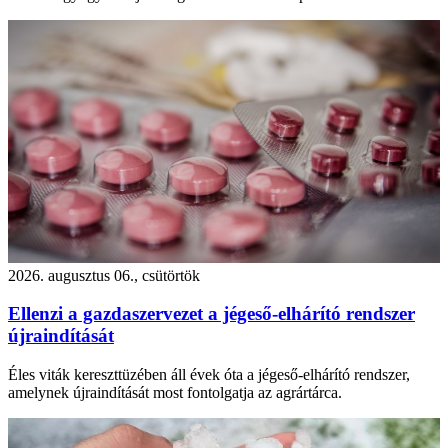
2026. augusztus 06., csütörtök
Ellenzi a gazdaszervezet a jégeső-elhárító rendszer
újraindítását
Éles viták kereszttüzében áll évek óta a jégeső-elhárító rendszer,
amelynek újraindítását most fontolgatja az agrártárca.