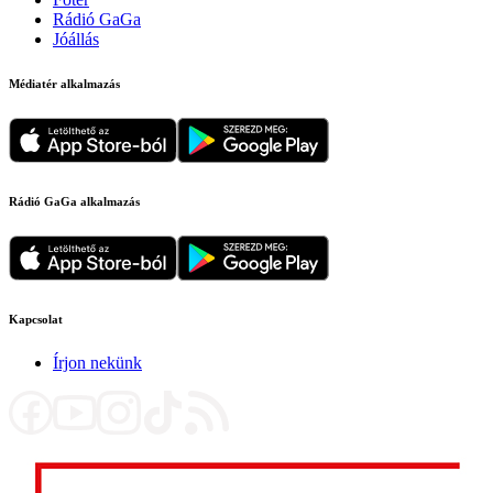
Rádió GaGa
Jóállás
Médiatér alkalmazás
Rádió GaGa alkalmazás
Kapcsolat
Írjon nekünk