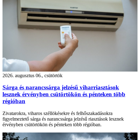
2026. augusztus 06., csütörtök
Sárga és narancssárga jelzésű viharriasztások
lesznek érvényben csütörtökön és pénteken több
régióban
Zivatarokra, viharos széllökésekre és felhőszakadásokra
figyelmeztető sárga és narancssárga jelzésű riasztások lesznek
érvényben csütörtökön és pénteken több régióban.