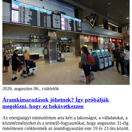
2026. augusztus 06., csütörtök
Áramkimaradások jöhetnek? Így próbálják
megelőzni, hogy ez bekövetkezzen
Az energiaügyi minisztérium arra kéri a lakosságot, a vállalatokat, a
közintézményeket és a termelő-fogyasztókat, hogy augusztus 31-éig
önkéntesen csökkentsék az áramfogyasztást este 19 és 23 óra között.