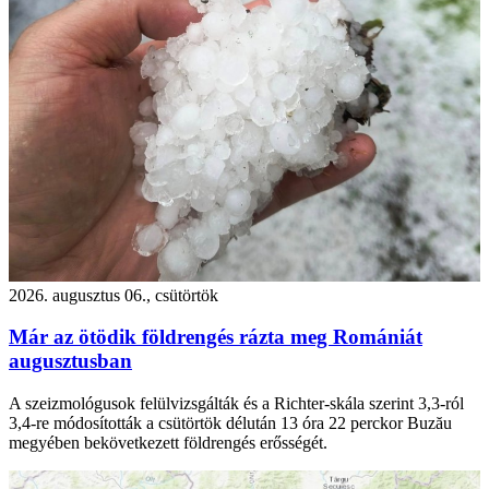
2026. augusztus 06., csütörtök
Már az ötödik földrengés rázta meg Romániát
augusztusban
A szeizmológusok felülvizsgálták és a Richter-skála szerint 3,3-ról
3,4-re módosították a csütörtök délután 13 óra 22 perckor Buzău
megyében bekövetkezett földrengés erősségét.