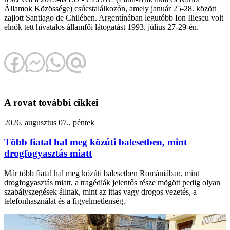
Államok Közössége) csúcstalálkozón, amely január 25-28. között
zajlott Santiago de Chilében. Argentínában legutóbb Ion Iliescu volt
elnök tett hivatalos államfői látogatást 1993. július 27-29-én.
A rovat további cikkei
2026. augusztus 07., péntek
Több fiatal hal meg közúti balesetben, mint
drogfogyasztás miatt
Már több fiatal hal meg közúti balesetben Romániában, mint
drogfogyasztás miatt, a tragédiák jelentős része mögött pedig olyan
szabályszegések állnak, mint az ittas vagy drogos vezetés, a
telefonhasználat és a figyelmetlenség.