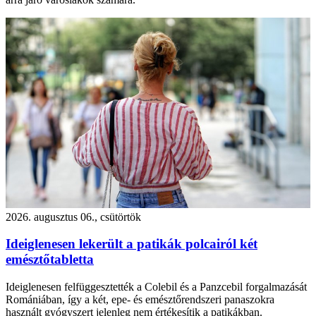
2026. augusztus 06., csütörtök
Ideiglenesen lekerült a patikák polcairól két
emésztőtabletta
Ideiglenesen felfüggesztették a Colebil és a Panzcebil forgalmazását
Romániában, így a két, epe- és emésztőrendszeri panaszokra
használt gyógyszert jelenleg nem értékesítik a patikákban.