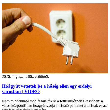
2026. augusztus 06., csütörtök
Hóágyút vetettek be a hőség ellen egy erdélyi
városban | VIDEÓ
Nem mindennapi módját találták ki a felfrissülésnek Brassóban: a
város központjában hóágyú szórja a frissítő permetet a turisták és az
arra járó városlakók számára.