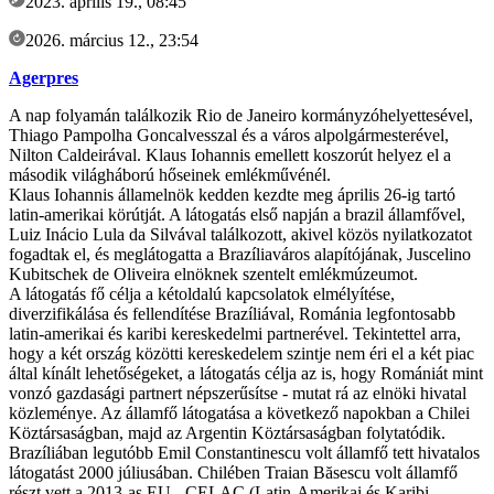
2023. április 19., 08:45
2026. március 12., 23:54
Agerpres
A nap folyamán találkozik Rio de Janeiro kormányzóhelyettesével,
Thiago Pampolha Goncalvesszal és a város alpolgármesterével,
Nilton Caldeirával. Klaus Iohannis emellett koszorút helyez el a
második világháború hőseinek emlékművénél.
Klaus Iohannis államelnök kedden kezdte meg április 26-ig tartó
latin-amerikai körútját. A látogatás első napján a brazil államfővel,
Luiz Inácio Lula da Silvával találkozott, akivel közös nyilatkozatot
fogadtak el, és meglátogatta a Brazíliaváros alapítójának, Juscelino
Kubitschek de Oliveira elnöknek szentelt emlékmúzeumot.
A látogatás fő célja a kétoldalú kapcsolatok elmélyítése,
diverzifikálása és fellendítése Brazíliával, Románia legfontosabb
latin-amerikai és karibi kereskedelmi partnerével. Tekintettel arra,
hogy a két ország közötti kereskedelem szintje nem éri el a két piac
által kínált lehetőségeket, a látogatás célja az is, hogy Romániát mint
vonzó gazdasági partnert népszerűsítse - mutat rá az elnöki hivatal
közleménye. Az államfő látogatása a következő napokban a Chilei
Köztársaságban, majd az Argentin Köztársaságban folytatódik.
Brazíliában legutóbb Emil Constantinescu volt államfő tett hivatalos
látogatást 2000 júliusában. Chilében Traian Băsescu volt államfő
részt vett a 2013-as EU - CELAC (Latin-Amerikai és Karibi