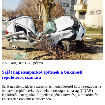
2026. augusztus 07., péntek
Saját napelemparkot építenek a bukaresti
repülőterek számára
Saját napelempark tervezéséről és megépítéséről kötött szerződést a
bukaresti repülőtereket üzemeltető országos társaság (CNAB) a
légikikötők energetikai függetlenségének növelése, a működtetési
költségek csökkentése érdekében.