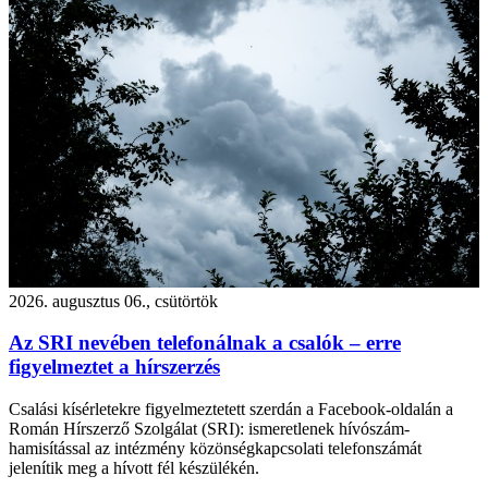
2026. augusztus 06., csütörtök
Az SRI nevében telefonálnak a csalók – erre
figyelmeztet a hírszerzés
Csalási kísérletekre figyelmeztetett szerdán a Facebook-oldalán a
Román Hírszerző Szolgálat (SRI): ismeretlenek hívószám-
hamisítással az intézmény közönségkapcsolati telefonszámát
jelenítik meg a hívott fél készülékén.