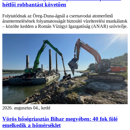
hétfői robbantást követően
Folytatódnak az Öreg-Duna-ágnál a csernavodai atomerőmű
áramtermelésének folyamatosságát biztosító vízelterelési munkálatok
– közölte kedden a Román Vízügyi Igazgatóság (ANAR) szóvivője.
2026. augusztus 04., kedd
Vörös hőségriasztás Bihar megyében: 40 fok fölé
emelkedik a hőmérséklet