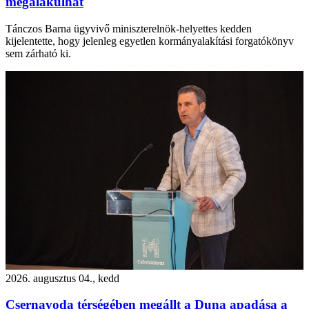
megalakulhat
Tánczos Barna ügyvivő miniszterelnök-helyettes kedden
kijelentette, hogy jelenleg egyetlen kormányalakítási forgatókönyv
sem zárható ki.
2026. augusztus 04., kedd
Csernavoda térségében megállt a Duna apadása a