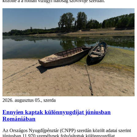
közölte a a román vízügyi hatóság szóvivője szerdán.
2026. augusztus 05., szerda
Ennyien kaptak különnyugdíjat júniusban
Romániában
Az Országos Nyugdíjpénztár (CNPP) szerdán közölt adatai szerint
júniusban 11.970 személynek folyósítottak különnyugdíjat,