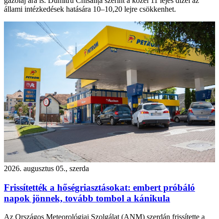
gázolaj ára is. Dumitru Chisăliță szerint a közel 11 lejes dízel az
állami intézkedések hatására 10–10,20 lejre csökkenhet.
2026. augusztus 05., szerda
Frissítették a hőségriasztásokat: embert próbáló
napok jönnek, tovább tombol a kánikula
Az Országos Meteorológiai Szolgálat (ANM) szerdán frissítette a