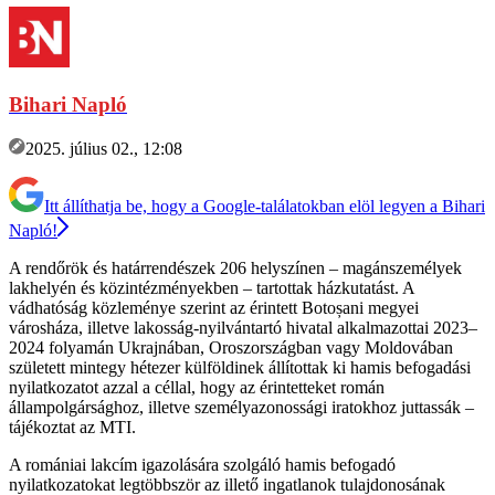
Bihari Napló
2025. július 02., 12:08
Itt állíthatja be, hogy a Google-találatokban elöl legyen a Bihari
Napló!
A rendőrök és határrendészek 206 helyszínen – magánszemélyek
lakhelyén és közintézményekben – tartottak házkutatást. A
vádhatóság közleménye szerint az érintett Botoșani megyei
városháza, illetve lakosság-nyilvántartó hivatal alkalmazottai 2023–
2024 folyamán Ukrajnában, Oroszországban vagy Moldovában
született mintegy hétezer külföldinek állítottak ki hamis befogadási
nyilatkozatot azzal a céllal, hogy az érintetteket román
állampolgársághoz, illetve személyazonossági iratokhoz juttassák –
tájékoztat az MTI.
A romániai lakcím igazolására szolgáló hamis befogadó
nyilatkozatokat legtöbbször az illető ingatlanok tulajdonosának