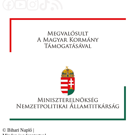
©
Bihari Napló
|