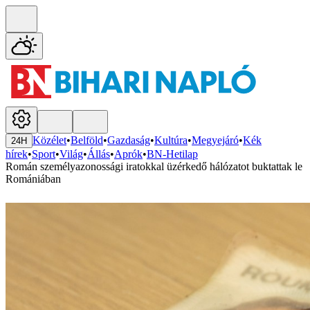
Közélet
•
Belföld
•
Gazdaság
•
Kultúra
•
Megyejáró
•
Kék
24H
hírek
•
Sport
•
Világ
•
Állás
•
Aprók
•
BN-Hetilap
Román személyazonossági iratokkal üzérkedő hálózatot buktattak le
Romániában