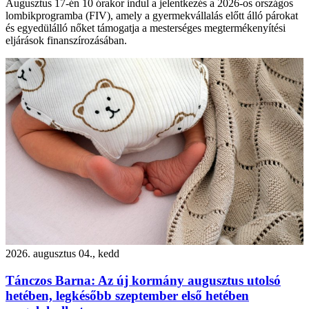
Augusztus 17-én 10 órakor indul a jelentkezés a 2026-os országos
lombikprogramba (FIV), amely a gyermekvállalás előtt álló párokat
és egyedülálló nőket támogatja a mesterséges megtermékenyítési
eljárások finanszírozásában.
2026. augusztus 04., kedd
Tánczos Barna: Az új kormány augusztus utolsó
hetében, legkésőbb szeptember első hetében