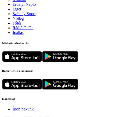
Erdélyi Napló
Liget
Székely Sport
Nőileg
Főtér
Rádió GaGa
Jóállás
Médiatér alkalmazás
Rádió GaGa alkalmazás
Kapcsolat
Írjon nekünk