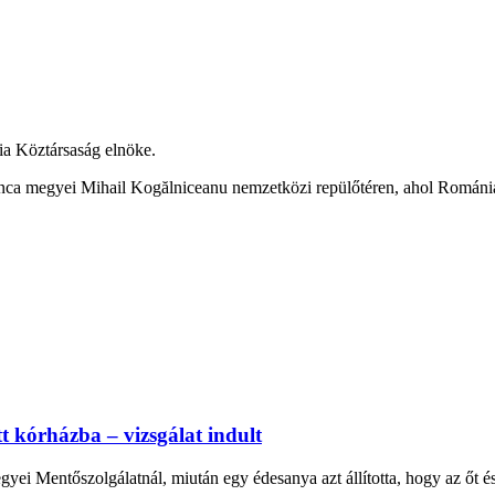
ia Köztársaság elnöke.
nca megyei Mihail Kogălniceanu nemzetközi repülőtéren, ahol Románia 
tt kórházba – vizsgálat indult
yei Mentőszolgálatnál, miután egy édesanya azt állította, hogy az őt és