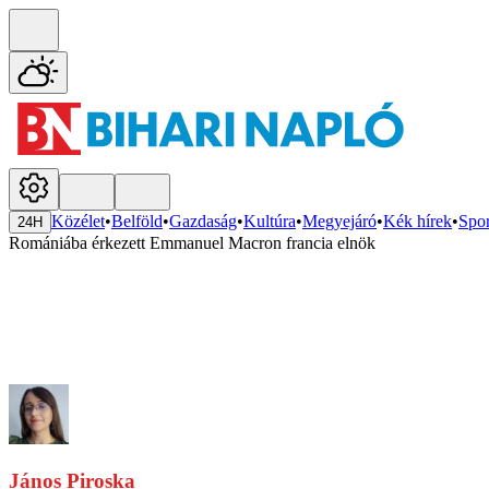
Közélet
•
Belföld
•
Gazdaság
•
Kultúra
•
Megyejáró
•
Kék hírek
•
Spor
24H
Romániába érkezett Emmanuel Macron francia elnök
János Piroska