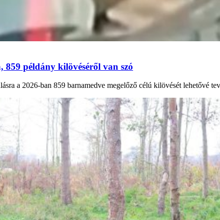
, 859 példány kilövéséről van szó
lásra a 2026-ban 859 barnamedve megelőző célú kilövését lehetővé tev