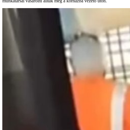
munkatársai vásárolni álltak meg a kórházba vezető úton.