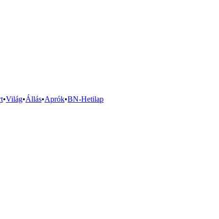
t
•
Világ
•
Állás
•
Aprók
•
BN-Hetilap