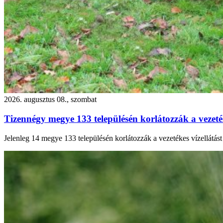
2026. augusztus 08., szombat
Tizennégy megye 133 településén korlátozzák a vezetéke
Jelenleg 14 megye 133 településén korlátozzák a vezetékes vízellátás