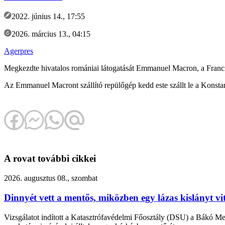
2022. június 14., 17:55
2026. március 13., 04:15
Agerpres
Megkezdte hivatalos romániai látogatását Emmanuel Macron, a Franc
Az Emmanuel Macront szállító repülőgép kedd este szállt le a Konsta
A rovat további cikkei
2026. augusztus 08., szombat
Dinnyét vett a mentős, miközben egy lázas kislányt vi
Vizsgálatot indított a Katasztrófavédelmi Főosztály (DSU) a Bákó Meg