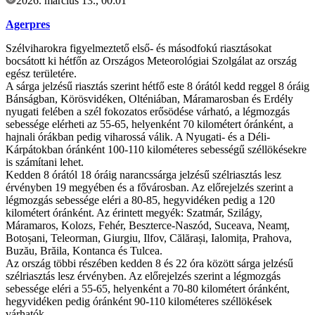
2026. március 13., 00:01
Agerpres
Szélviharokra figyelmeztető első- és másodfokú riasztásokat
bocsátott ki hétfőn az Országos Meteorológiai Szolgálat az ország
egész területére.
A sárga jelzésű riasztás szerint hétfő este 8 órától kedd reggel 8 óráig
Bánságban, Körösvidéken, Olténiában, Máramarosban és Erdély
nyugati felében a szél fokozatos erősödése várható, a légmozgás
sebessége elérheti az 55-65, helyenként 70 kilométert óránként, a
hajnali órákban pedig viharossá válik. A Nyugati- és a Déli-
Kárpátokban óránként 100-110 kilométeres sebességű széllökésekre
is számítani lehet.
Kedden 8 órától 18 óráig narancssárga jelzésű szélriasztás lesz
érvényben 19 megyében és a fővárosban. Az előrejelzés szerint a
légmozgás sebessége eléri a 80-85, hegyvidéken pedig a 120
kilométert óránként. Az érintett megyék: Szatmár, Szilágy,
Máramaros, Kolozs, Fehér, Beszterce-Naszód, Suceava, Neamț,
Botoșani, Teleorman, Giurgiu, Ilfov, Călărași, Ialomița, Prahova,
Buzău, Brăila, Kontanca és Tulcea.
Az ország többi részében kedden 8 és 22 óra között sárga jelzésű
szélriasztás lesz érvényben. Az előrejelzés szerint a légmozgás
sebessége eléri a 55-65, helyenként a 70-80 kilométert óránként,
hegyvidéken pedig óránként 90-110 kilométeres széllökések
várhatók.