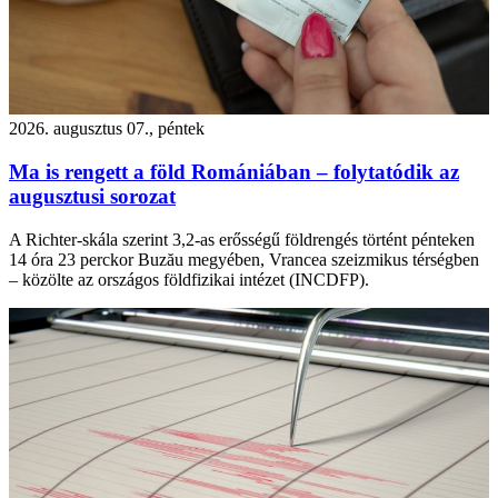
2026. augusztus 07., péntek
Ma is rengett a föld Romániában – folytatódik az
augusztusi sorozat
A Richter-skála szerint 3,2-as erősségű földrengés történt pénteken
14 óra 23 perckor Buzău megyében, Vrancea szeizmikus térségben
– közölte az országos földfizikai intézet (INCDFP).