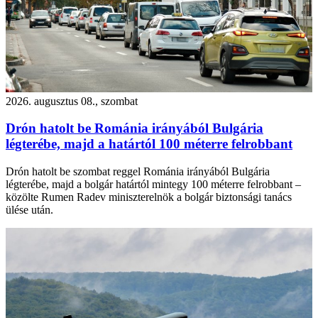
2026. augusztus 08., szombat
Drón hatolt be Románia irányából Bulgária
légterébe, majd a határtól 100 méterre felrobbant
Drón hatolt be szombat reggel Románia irányából Bulgária
légterébe, majd a bolgár határtól mintegy 100 méterre felrobbant –
közölte Rumen Radev miniszterelnök a bolgár biztonsági tanács
ülése után.