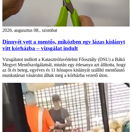
2026. augusztus 08., szombat
Dinnyét vett a mentős, miközben egy lázas kislányt
vitt kórházba – vizsgálat indult
Vizsgálatot indított a Katasztrófavédelmi Főosztály (DSU) a Bákó
Megyei Mentőszolgálatnál, miután egy édesanya azt állította, hogy
az őt és beteg, egyéves és 11 hónapos kislányát szállító mentőautó
munkatársai vásárolni álltak meg a kórházba vezető úton.