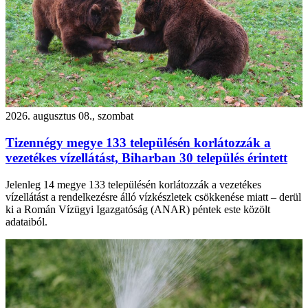
2026. augusztus 08., szombat
Tizennégy megye 133 településén korlátozzák a
vezetékes vízellátást, Biharban 30 település érintett
Jelenleg 14 megye 133 településén korlátozzák a vezetékes
vízellátást a rendelkezésre álló vízkészletek csökkenése miatt – derül
ki a Román Vízügyi Igazgatóság (ANAR) péntek este közölt
adataiból.