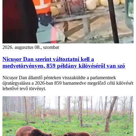
2026. augusztus 08., szombat
Nicușor Dan szerint változtatni kell a
medvetörvényen, 859 példány kilövéséről van szó
Nicușor Dan államfő pénteken visszaküldte a parlamentnek
újratárgyalásra a 2026-ban 859 barnamedve megelőző célú kilövését
lehetővé tevő törvényt.