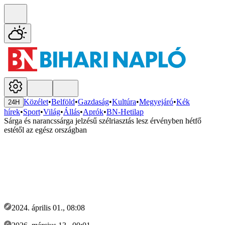
Közélet
•
Belföld
•
Gazdaság
•
Kultúra
•
Megyejáró
•
Kék
24H
hírek
•
Sport
•
Világ
•
Állás
•
Aprók
•
BN-Hetilap
Sárga és narancssárga jelzésű szélriasztás lesz érvényben hétfő
estétől az egész országban
2024. április 01., 08:08