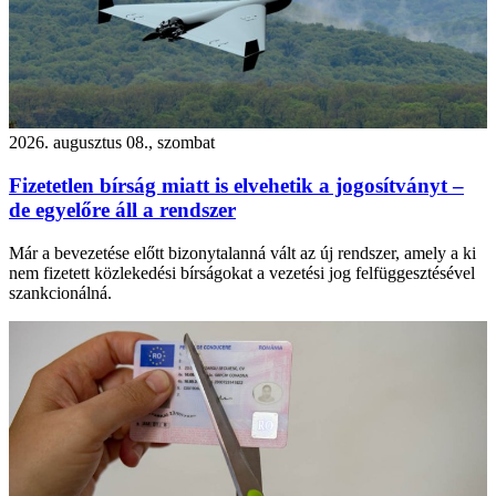
2026. augusztus 08., szombat
Fizetetlen bírság miatt is elvehetik a jogosítványt –
de egyelőre áll a rendszer
Már a bevezetése előtt bizonytalanná vált az új rendszer, amely a ki
nem fizetett közlekedési bírságokat a vezetési jog felfüggesztésével
szankcionálná.