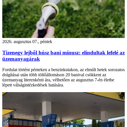
2026. augusztus 07., péntek
Tizenegy lejből húsz bani mínusz: elindultak lefelé az
üzemanyagárak
Fordulat történt pénteken a benzinkutakon, az elmúlt hetek sorozatos
drágításai után több töltőállomáson 20 banival csökkent az
üzemanyag literenkénti ára, vélhetően az augusztus 7-én életbe
lépett válságintézkedések hatására.