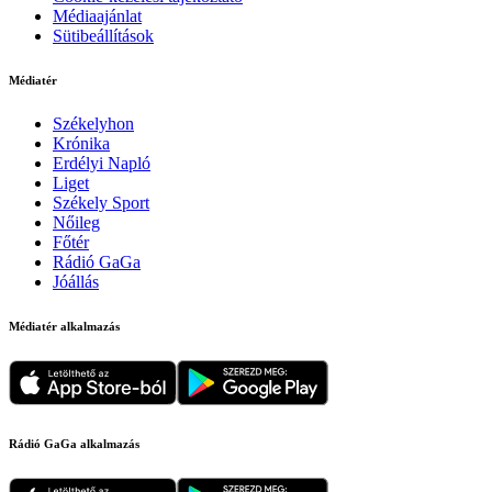
Médiaajánlat
Sütibeállítások
Médiatér
Székelyhon
Krónika
Erdélyi Napló
Liget
Székely Sport
Nőileg
Főtér
Rádió GaGa
Jóállás
Médiatér alkalmazás
Rádió GaGa alkalmazás