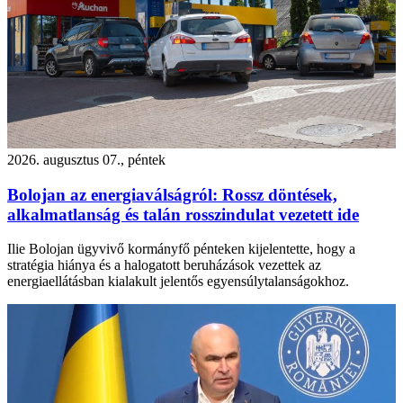
2026. augusztus 07., péntek
Bolojan az energiaválságról: Rossz döntések,
alkalmatlanság és talán rosszindulat vezetett ide
Ilie Bolojan ügyvivő kormányfő pénteken kijelentette, hogy a
stratégia hiánya és a halogatott beruházások vezettek az
energiaellátásban kialakult jelentős egyensúlytalanságokhoz.