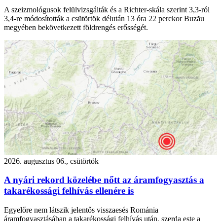
A szeizmológusok felülvizsgálták és a Richter-skála szerint 3,3-ról
3,4-re módosították a csütörtök délután 13 óra 22 perckor Buzău
megyében bekövetkezett földrengés erősségét.
2026. augusztus 06., csütörtök
A nyári rekord közelébe nőtt az áramfogyasztás a
takarékossági felhívás ellenére is
Egyelőre nem látszik jelentős visszaesés Románia
áramfogyasztásában a takarékossági felhívás után, szerda este a