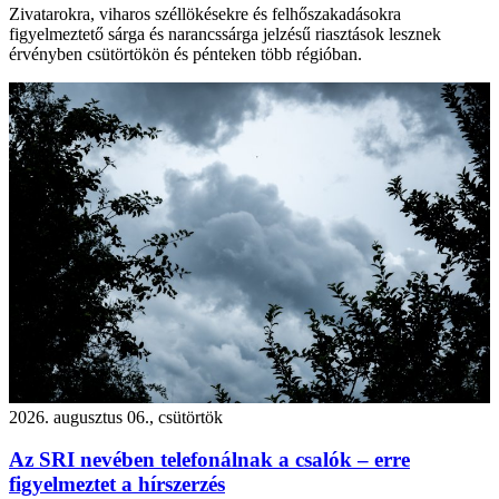
Zivatarokra, viharos széllökésekre és felhőszakadásokra
figyelmeztető sárga és narancssárga jelzésű riasztások lesznek
érvényben csütörtökön és pénteken több régióban.
2026. augusztus 06., csütörtök
Az SRI nevében telefonálnak a csalók – erre
figyelmeztet a hírszerzés