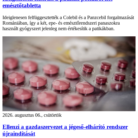
emésztőtabletta
Ideiglenesen felfüggesztették a Colebil és a Panzcebil forgalmazását
Romániában, így a két, epe- és emésztőrendszeri panaszokra
használt gyógyszert jelenleg nem értékesítik a patikákban.
2026. augusztus 06., csütörtök
Ellenzi a gazdaszervezet a jégeső-elhárító rendszer
újraindítását