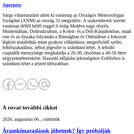
Agerpres
Sárga viharriasztást adott ki vasárnap az Országos Meteorológiai
Szolgálat (ANM) az ország 33 megyéjére. A szakemberek szerint
vasárnap déltől hétfő reggel 6 óráig Moldva nagy részén,
Munteniában, Dobrudzsában, a Keleti- és a Déli-Kárpátokban, majd
este és az éjszaka folyamán a Bánságban és Olténiában a fokozott
légköri instabilitás miatt gyakori villámlásra, megerősödő szélre,
felhőszakadásra, néhol jégesőre is számítani lehet. A lehulló
csapadék mennyisége meghaladja a 20-30, elszórtan a 40-50 litert
négyzetméterenként. Hasonló időjárási jelenségekre Erdélyben is
számítani lehet a jelzett időszakban.
A rovat további cikkei
2026. augusztus 06., csütörtök
Áramkimaradások jöhetnek? Így próbálják