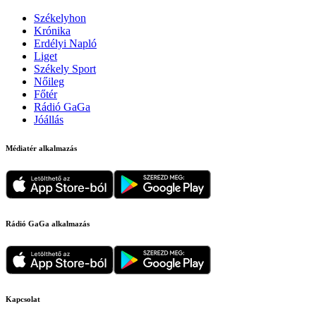
Székelyhon
Krónika
Erdélyi Napló
Liget
Székely Sport
Nőileg
Főtér
Rádió GaGa
Jóállás
Médiatér alkalmazás
Rádió GaGa alkalmazás
Kapcsolat