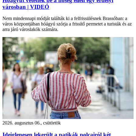
Hóágyút vetettek be a hőség ellen egy erdélyi
városban | VIDEÓ
Nem mindennapi módját találták ki a felfrissülésnek Brassóban: a
város központjában hóágyú szórja a frissítő permetet a turisták és az
arra járó városlakók számára.
2026. augusztus 06., csütörtök
Ideiglenesen lekerült a patikák polcairól két