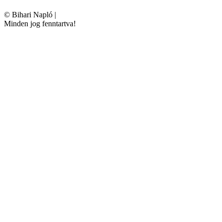
©
Bihari Napló
|
Minden jog fenntartva!