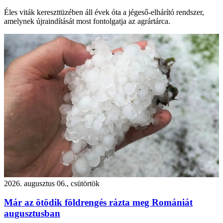
Éles viták kereszttüzében áll évek óta a jégeső-elhárító rendszer,
amelynek újraindítását most fontolgatja az agrártárca.
2026. augusztus 06., csütörtök
Már az ötödik földrengés rázta meg Romániát
augusztusban