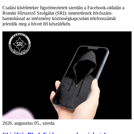
Csalási kísérletekre figyelmeztetett szerdán a Facebook-oldalán a
Román Hírszerző Szolgálat (SRI): ismeretlenek hívószám-
hamisítással az intézmény közönségkapcsolati telefonszámát
jelenítik meg a hívott fél készülékén.
2026. augusztus 05., szerda