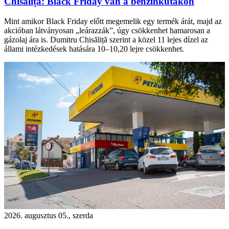
Chisăliță: Black Friday van a benzinkutakon
Mint amikor Black Friday előtt megemelik egy termék árát, majd az
akcióban látványosan „leárazzák”, úgy csökkenhet hamarosan a
gázolaj ára is. Dumitru Chisăliță szerint a közel 11 lejes dízel az
állami intézkedések hatására 10–10,20 lejre csökkenhet.
2026. augusztus 05., szerda