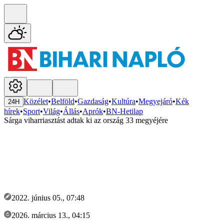
Közélet
•
Belföld
•
Gazdaság
•
Kultúra
•
Megyejáró
•
Kék
24H
hírek
•
Sport
•
Világ
•
Állás
•
Aprók
•
BN-Hetilap
Sárga viharriasztást adtak ki az ország 33 megyéjére
2022. június 05., 07:48
2026. március 13., 04:15