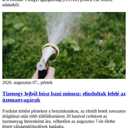
adataiból.
2026. augusztus 07., péntek
Tizenegy lejből húsz bani mínusz: elindultak lefelé az
üzemanyagárak
Fordulat történt pénteken a benzinkutakon, az elmúlt hetek sorozatos
drágításai után több töltőállomáson 20 banival csökkent az
üzemanyag literenkénti ára, vélhetően az augusztus 7-én életbe
lépett válságintézkedések hatására.