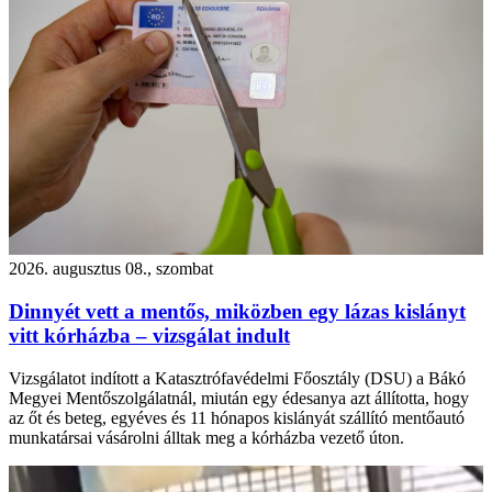
2026. augusztus 08., szombat
Dinnyét vett a mentős, miközben egy lázas kislányt
vitt kórházba – vizsgálat indult
Vizsgálatot indított a Katasztrófavédelmi Főosztály (DSU) a Bákó
Megyei Mentőszolgálatnál, miután egy édesanya azt állította, hogy
az őt és beteg, egyéves és 11 hónapos kislányát szállító mentőautó
munkatársai vásárolni álltak meg a kórházba vezető úton.