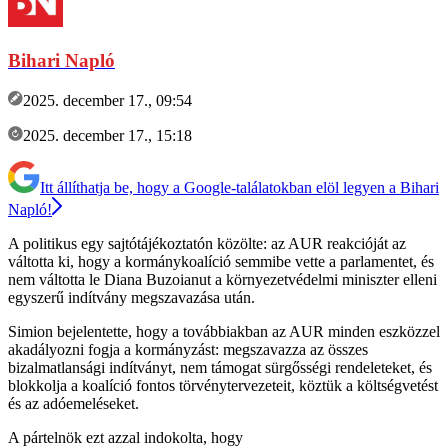
Bihari Napló
2025. december 17., 09:54
2025. december 17., 15:18
Itt állíthatja be, hogy a Google-találatokban elöl legyen a Bihari
Napló!
A politikus egy sajtótájékoztatón közölte: az AUR reakcióját az
váltotta ki, hogy a kormánykoalíció semmibe vette a parlamentet, és
nem váltotta le Diana Buzoianut a környezetvédelmi miniszter elleni
egyszerű indítvány megszavazása után.
Simion bejelentette, hogy a továbbiakban az AUR minden eszközzel
akadályozni fogja a kormányzást: megszavazza az összes
bizalmatlansági indítványt, nem támogat sürgősségi rendeleteket, és
blokkolja a koalíció fontos törvénytervezeteit, köztük a költségvetést
és az adóemeléseket.
A pártelnök ezt azzal indokolta, hogy