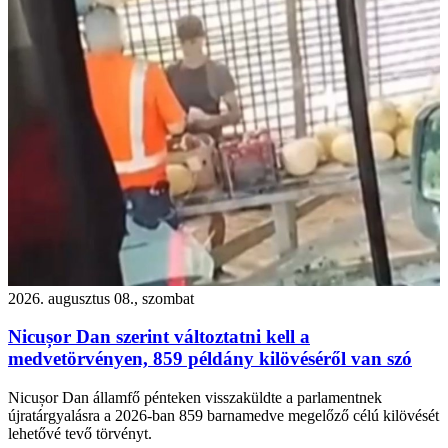
2026. augusztus 08., szombat
Nicușor Dan szerint változtatni kell a
medvetörvényen, 859 példány kilövéséről van szó
Nicușor Dan államfő pénteken visszaküldte a parlamentnek
újratárgyalásra a 2026-ban 859 barnamedve megelőző célú kilövését
lehetővé tevő törvényt.