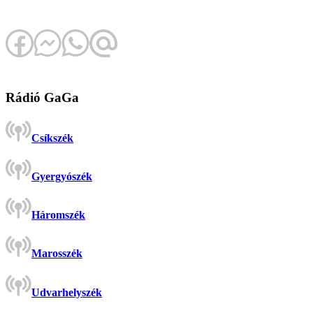
Rádió GaGa
Csíkszék
Gyergyószék
Háromszék
Marosszék
Udvarhelyszék