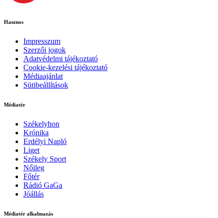
Hasznos
Impresszum
Szerzői jogok
Adatvédelmi tájékoztató
Cookie-kezelési tájékoztató
Médiaajánlat
Sütibeállítások
Médiatér
Székelyhon
Krónika
Erdélyi Napló
Liget
Székely Sport
Nőileg
Főtér
Rádió GaGa
Jóállás
Médiatér alkalmazás