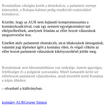
Romániában válságba került a demokrácia, a parlament szerepe
kiüresedett, a Bolojan-kabinet pedig rendkívüli eszközökkel
kormányoz.
Közölte, hogy az AUR nem hajlandó kompromisszumra a
kormánykoalícióval, csak egy nemzeti egységkormányt tart
elképzelhetőnek, amelynek feladata az előre hozott választások
megszervezése lesz.
Emellett aktív parlamenti obstrukciót, utcai tiltakozások támogatását,
valamint jogi lépéseket ígért a kormány ellen, és végső célként az
előre hozott parlamenti választások kikényszerítését jelölte meg.
Romániának nem látszatstabilitásra van szüksége, hanem igazságra,
felelősségre és a polgárok szavazatára. Minél hamarabb kerül sor
előrehozott parlamenti választásokra, annál közelebb kerül Románia
a talpra álláshoz
– olvasható a kiáltványban.
kormány
AUR
George Simion