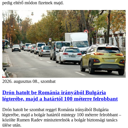
pedig eltérő módon fizetnek majd.
2026. augusztus 08., szombat
Drón hatolt be Románia irányából Bulgária
légterébe, majd a határtól 100 méterre felrobbant
Drón hatolt be szombat reggel Románia irányából Bulgária
légterébe, majd a bolgár határtól mintegy 100 méterre felrobbant –
közölte Rumen Radev miniszterelnök a bolgár biztonsági tanács
ülése után.