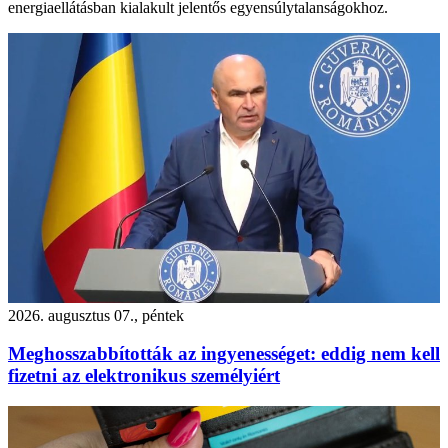
energiaellátásban kialakult jelentős egyensúlytalanságokhoz.
2026. augusztus 07., péntek
Meghosszabbították az ingyenességet: eddig nem kell
fizetni az elektronikus személyiért