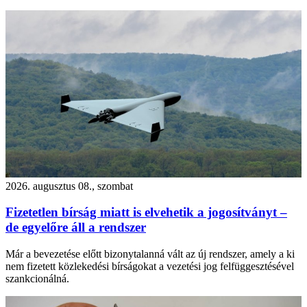
2026. augusztus 08., szombat
Fizetetlen bírság miatt is elvehetik a jogosítványt –
de egyelőre áll a rendszer
Már a bevezetése előtt bizonytalanná vált az új rendszer, amely a ki
nem fizetett közlekedési bírságokat a vezetési jog felfüggesztésével
szankcionálná.