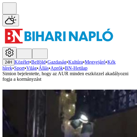
Közélet
•
Belföld
•
Gazdaság
•
Kultúra
•
Megyejáró
•
Kék
24H
hírek
•
Sport
•
Világ
•
Állás
•
Aprók
•
BN-Hetilap
Simion bejelentette, hogy az AUR minden eszközzel akadályozni
fogja a kormányzást