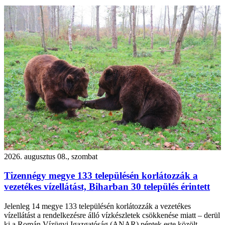
2026. augusztus 08., szombat
Tizennégy megye 133 településén korlátozzák a
vezetékes vízellátást, Biharban 30 település érintett
Jelenleg 14 megye 133 településén korlátozzák a vezetékes
vízellátást a rendelkezésre álló vízkészletek csökkenése miatt – derül
ki a Román Vízügyi Igazgatóság (ANAR) péntek este közölt