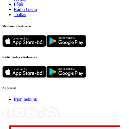
Főtér
Rádió GaGa
Jóállás
Médiatér alkalmazás
Rádió GaGa alkalmazás
Kapcsolat
Írjon nekünk