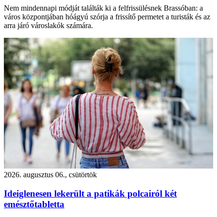
Nem mindennapi módját találták ki a felfrissülésnek Brassóban: a
város központjában hóágyú szórja a frissítő permetet a turisták és az
arra járó városlakók számára.
2026. augusztus 06., csütörtök
Ideiglenesen lekerült a patikák polcairól két
emésztőtabletta