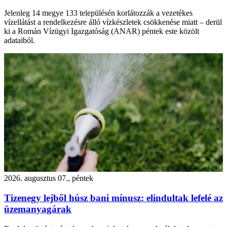
Jelenleg 14 megye 133 településén korlátozzák a vezetékes
vízellátást a rendelkezésre álló vízkészletek csökkenése miatt – derül
ki a Román Vízügyi Igazgatóság (ANAR) péntek este közölt
adataiból.
2026. augusztus 07., péntek
Tizenegy lejből húsz bani mínusz: elindultak lefelé az
üzemanyagárak