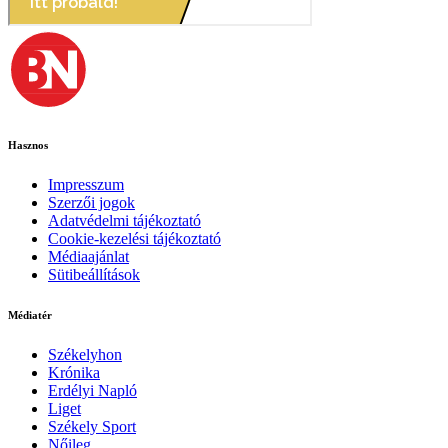
Hasznos
Impresszum
Szerzői jogok
Adatvédelmi tájékoztató
Cookie-kezelési tájékoztató
Médiaajánlat
Sütibeállítások
Médiatér
Székelyhon
Krónika
Erdélyi Napló
Liget
Székely Sport
Nőileg