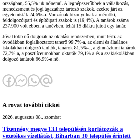
országban, 55,5%-uk nőnemű. A legnépszerűbbek a vállalkozás,
menedzsment és jogi ágazathoz tartozó szakok, ezekre járt az
egyetemisták 24,6%-a. Vonzónak bizonyulnak a mérnöki,
feldolgozóipari és építőipari szakok is (19,4%). A tanárok száma
237.900 volt ebben a tanévben, tehát 15 diákra jutott egy tanár.
Jóval több nő dolgozik az oktatási rendszerben, mint férfi: az
óvodákban foglalkoztatott tanerő 99,7%-a, az elemi és általános
iskolákban dolgozó tanítók, tanárok 81,5%-a, a gimnáziumi tanárok
72,7%-a, a posztlíceumokban oktatók 79,1%-a és a szakiskolákban
dolgozó tanárok 66,9%-a nő.
A rovat további cikkei
2026. augusztus 08., szombat
Tizennégy megye 133 településén korlátozzák a
vezetékes vízellátást, Biharban 30 település érintett