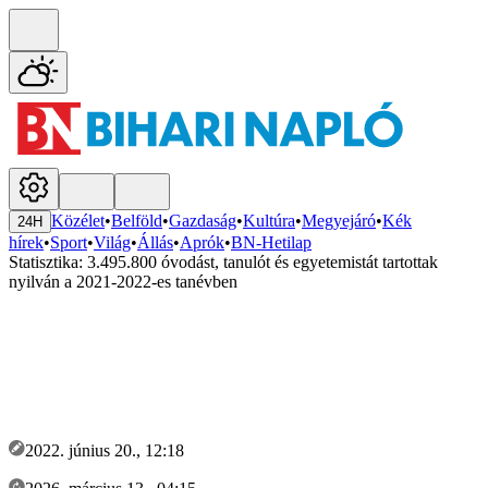
Közélet
•
Belföld
•
Gazdaság
•
Kultúra
•
Megyejáró
•
Kék
24H
hírek
•
Sport
•
Világ
•
Állás
•
Aprók
•
BN-Hetilap
Statisztika: 3.495.800 óvodást, tanulót és egyetemistát tartottak
nyilván a 2021-2022-es tanévben
2022. június 20., 12:18