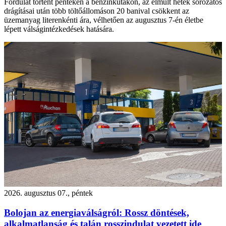
Fordulat történt pénteken a benzinkutakon, az elmúlt hetek sorozatos
drágításai után több töltőállomáson 20 banival csökkent az
üzemanyag literenkénti ára, vélhetően az augusztus 7-én életbe
lépett válságintézkedések hatására.
2026. augusztus 07., péntek
Bolojan az energiaválságról: Rossz döntések,
alkalmatlanság és talán rosszindulat vezetett ide