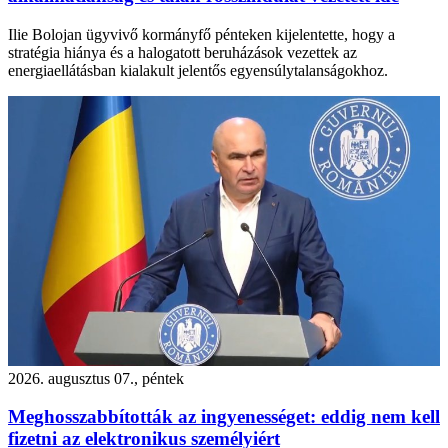
Ilie Bolojan ügyvivő kormányfő pénteken kijelentette, hogy a
stratégia hiánya és a halogatott beruházások vezettek az
energiaellátásban kialakult jelentős egyensúlytalanságokhoz.
2026. augusztus 07., péntek
Meghosszabbították az ingyenességet: eddig nem kell
fizetni az elektronikus személyiért