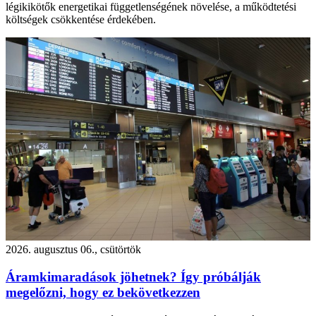
légikikötők energetikai függetlenségének növelése, a működtetési
költségek csökkentése érdekében.
2026. augusztus 06., csütörtök
Áramkimaradások jöhetnek? Így próbálják
megelőzni, hogy ez bekövetkezzen