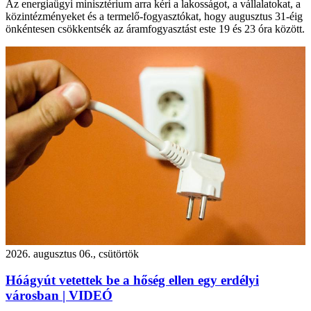
Az energiaügyi minisztérium arra kéri a lakosságot, a vállalatokat, a
közintézményeket és a termelő-fogyasztókat, hogy augusztus 31-éig
önkéntesen csökkentsék az áramfogyasztást este 19 és 23 óra között.
2026. augusztus 06., csütörtök
Hóágyút vetettek be a hőség ellen egy erdélyi
városban | VIDEÓ