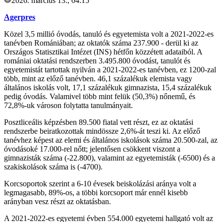
2026. március 13., 04:15
Agerpres
Közel 3,5 millió óvodás, tanuló és egyetemista volt a 2021-2022-es
tanévben Romániában; az oktatók száma 237.900 - derül ki az
Országos Statisztikai Intézet (INS) hétfőn közzétett adataiból. A
romániai oktatási rendszerben 3.495.800 óvodást, tanulót és
egyetemistát tartottak nyilván a 2021-2022-es tanévben, ez 1200-zal
több, mint az előző tanévben. 46,1 százalékuk elemista vagy
általános iskolás volt, 17,1 százalékuk gimnazista, 15,4 százalékuk
pedig óvodás. Valamivel több mint felük (50,3%) nőnemű, és
72,8%-uk városon folytatta tanulmányait.
Posztliceális képzésben 89.500 fiatal vett részt, ez az oktatási
rendszerbe beiratkozottak mindössze 2,6%-át teszi ki. Az előző
tanévhez képest az elemi és általános iskolások száma 20.500-zal, az
óvodásoké 17.000-rel nőtt; jelentősen csökkent viszont a
gimnazisták száma (-22.800), valamint az egyetemisták (-6500) és a
szakiskolások száma is (-4700).
Korcsoportok szerint a 6-10 évesek beiskolázási aránya volt a
legmagasabb, 89%-os, a többi korcsoport már ennél kisebb
arányban vesz részt az oktatásban.
A 2021-2022-es egyetemi évben 554.000 egyetemi hallgató volt az