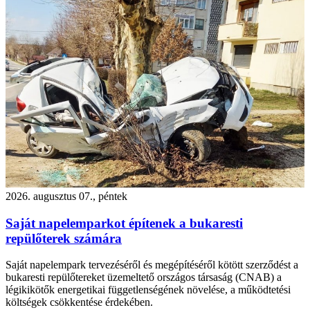
2026. augusztus 07., péntek
Saját napelemparkot építenek a bukaresti
repülőterek számára
Saját napelempark tervezéséről és megépítéséről kötött szerződést a
bukaresti repülőtereket üzemeltető országos társaság (CNAB) a
légikikötők energetikai függetlenségének növelése, a működtetési
költségek csökkentése érdekében.