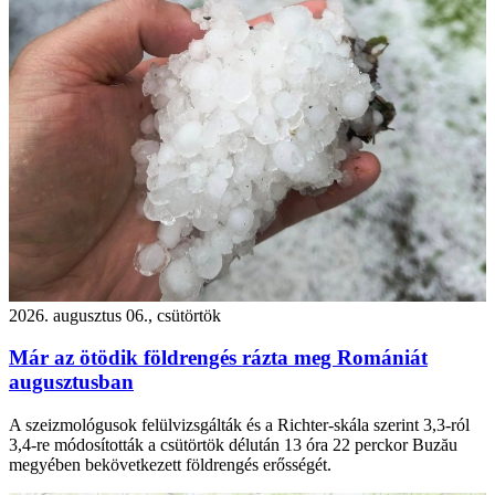
2026. augusztus 06., csütörtök
Már az ötödik földrengés rázta meg Romániát
augusztusban
A szeizmológusok felülvizsgálták és a Richter-skála szerint 3,3-ról
3,4-re módosították a csütörtök délután 13 óra 22 perckor Buzău
megyében bekövetkezett földrengés erősségét.