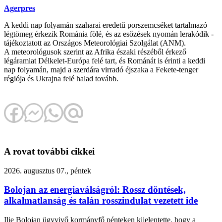
Agerpres
A keddi nap folyamán szaharai eredetű porszemcséket tartalmazó
légtömeg érkezik Románia fölé, és az esőzések nyomán lerakódik -
tájékoztatott az Országos Meteorológiai Szolgálat (ANM).
A meteorológusok szerint az Afrika északi részéből érkező
légáramlat Délkelet-Európa felé tart, és Románát is érinti a keddi
nap folyamán, majd a szerdára virradó éjszaka a Fekete-tenger
régiója és Ukrajna felé halad tovább.
A rovat további cikkei
2026. augusztus 07., péntek
Bolojan az energiaválságról: Rossz döntések,
alkalmatlanság és talán rosszindulat vezetett ide
Ilie Bolojan ügyvivő kormányfő pénteken kijelentette, hogy a