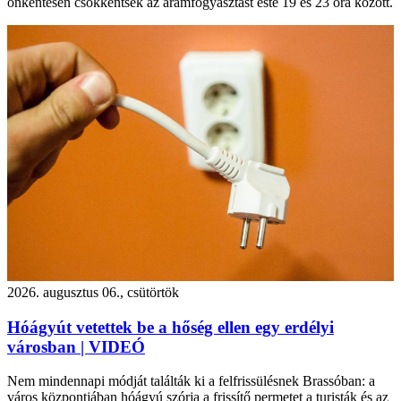
önkéntesen csökkentsék az áramfogyasztást este 19 és 23 óra között.
2026. augusztus 06., csütörtök
Hóágyút vetettek be a hőség ellen egy erdélyi
városban | VIDEÓ
Nem mindennapi módját találták ki a felfrissülésnek Brassóban: a
város központjában hóágyú szórja a frissítő permetet a turisták és az