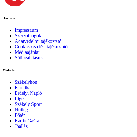
Hasznos
Impresszum
Szerzői jogok
Adatvédelmi tájékoztató
Cookie-kezelési tájékoztató
Médiaajánlat
Sütibeállítások
Médiatér
Székelyhon
Krónika
Erdélyi Napló
Liget
Székely Sport
Nőileg
Főtér
Rádió GaGa
Jóállás