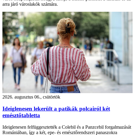
arra járó városlakók számára.
2026. augusztus 06., csütörtök
Ideiglenesen lekerült a patikák polcairól két
emésztőtabletta
Ideiglenesen felfüggesztették a Colebil és a Panzcebil forgalmazását
Romániában, így a két, epe- és emésztőrendszeri panaszokra