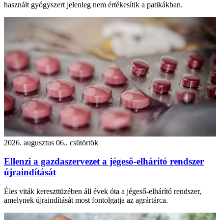
használt gyógyszert jelenleg nem értékesítik a patikákban.
2026. augusztus 06., csütörtök
Ellenzi a gazdaszervezet a jégeső-elhárító rendszer
újraindítását
Éles viták kereszttüzében áll évek óta a jégeső-elhárító rendszer,
amelynek újraindítását most fontolgatja az agrártárca.