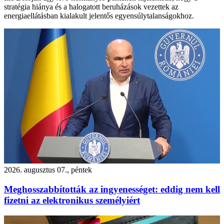
stratégia hiánya és a halogatott beruházások vezettek az
energiaellátásban kialakult jelentős egyensúlytalanságokhoz.
2026. augusztus 07., péntek
Meghosszabbították az ingyenességet: eddig nem kell
fizetni az elektronikus személyiért