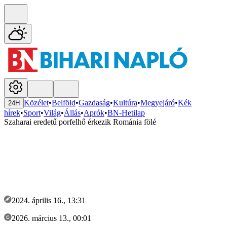
Közélet
•
Belföld
•
Gazdaság
•
Kultúra
•
Megyejáró
•
Kék
24H
hírek
•
Sport
•
Világ
•
Állás
•
Aprók
•
BN-Hetilap
Szaharai eredetű porfelhő érkezik Románia fölé
2024. április 16., 13:31
2026. március 13., 00:01