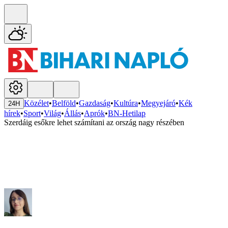
Közélet
•
Belföld
•
Gazdaság
•
Kultúra
•
Megyejáró
•
Kék
24H
hírek
•
Sport
•
Világ
•
Állás
•
Aprók
•
BN-Hetilap
Szerdáig esőkre lehet számítani az ország nagy részében