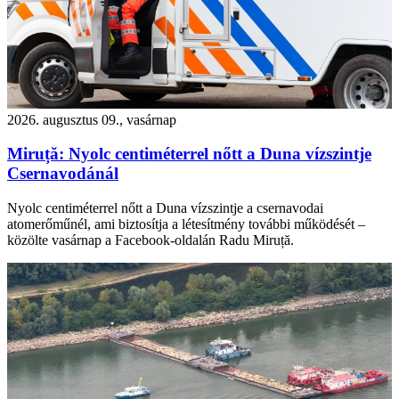
2026. augusztus 09., vasárnap
Miruță: Nyolc centiméterrel nőtt a Duna vízszintje
Csernavodánál
Nyolc centiméterrel nőtt a Duna vízszintje a csernavodai
atomerőműnél, ami biztosítja a létesítmény további működését –
közölte vasárnap a Facebook-oldalán Radu Miruță.