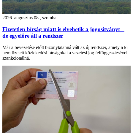
2026. augusztus 08., szombat
Fizetetlen bírság miatt is elvehetik a jogosítványt –
de egyelőre áll a rendszer
Már a bevezetése előtt bizonytalanná vált az új rendszer, amely a ki
nem fizetett közlekedési bírságokat a vezetési jog felfüggesztésével
szankcionálná.