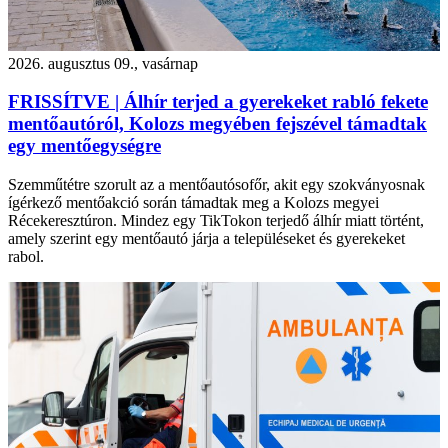
2026. augusztus 09., vasárnap
FRISSÍTVE | Álhír terjed a gyerekeket rabló fekete
mentőautóról, Kolozs megyében fejszével támadtak
egy mentőegységre
Szemműtétre szorult az a mentőautósofőr, akit egy szokványosnak
ígérkező mentőakció során támadtak meg a Kolozs megyei
Récekeresztúron. Mindez egy TikTokon terjedő álhír miatt történt,
amely szerint egy mentőautó járja a településeket és gyerekeket
rabol.