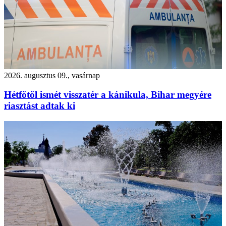
2026. augusztus 09., vasárnap
Hétfőtől ismét visszatér a kánikula, Bihar megyére
riasztást adtak ki