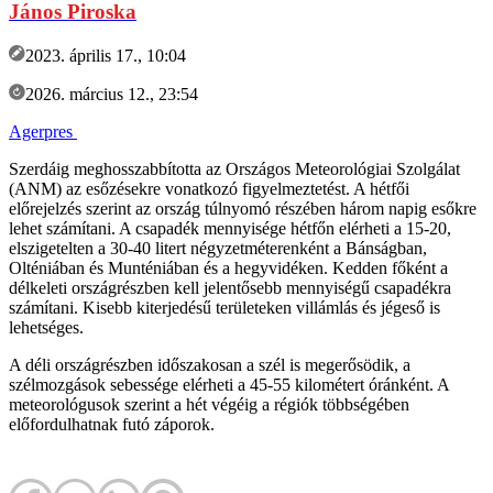
János Piroska
2023. április 17., 10:04
2026. március 12., 23:54
Agerpres
Szerdáig meghosszabbította az Országos Meteorológiai Szolgálat
(ANM) az esőzésekre vonatkozó figyelmeztetést. A hétfői
előrejelzés szerint az ország túlnyomó részében három napig esőkre
lehet számítani. A csapadék mennyisége hétfőn elérheti a 15-20,
elszigetelten a 30-40 litert négyzetméterenként a Bánságban,
Olténiában és Munténiában és a hegyvidéken. Kedden főként a
délkeleti országrészben kell jelentősebb mennyiségű csapadékra
számítani. Kisebb kiterjedésű területeken villámlás és jégeső is
lehetséges.
A déli országrészben időszakosan a szél is megerősödik, a
szélmozgások sebessége elérheti a 45-55 kilométert óránként. A
meteorológusok szerint a hét végéig a régiók többségében
előfordulhatnak futó záporok.