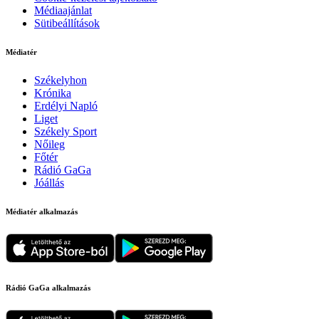
Médiaajánlat
Sütibeállítások
Médiatér
Székelyhon
Krónika
Erdélyi Napló
Liget
Székely Sport
Nőileg
Főtér
Rádió GaGa
Jóállás
Médiatér alkalmazás
Rádió GaGa alkalmazás