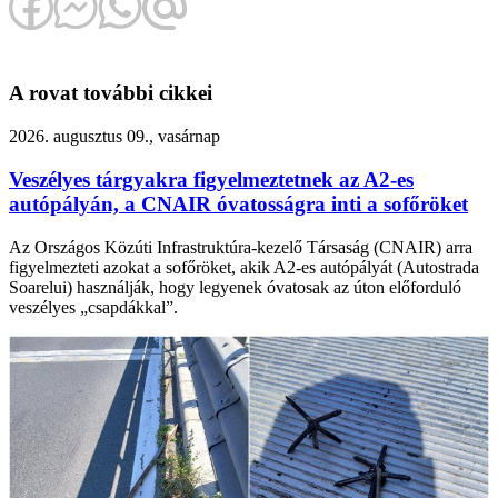
A rovat további cikkei
2026. augusztus 09., vasárnap
Veszélyes tárgyakra figyelmeztetnek az A2-es
autópályán, a CNAIR óvatosságra inti a sofőröket
Az Országos Közúti Infrastruktúra-kezelő Társaság (CNAIR) arra
figyelmezteti azokat a sofőröket, akik A2-es autópályát (Autostrada
Soarelui) használják, hogy legyenek óvatosak az úton előforduló
veszélyes „csapdákkal”.