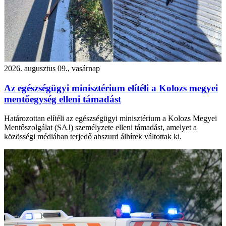
2026. augusztus 09., vasárnap
Az egészségügyi minisztérium elítéli a Kolozs megyei
mentőegység elleni támadást
Határozottan elítéli az egészségügyi minisztérium a Kolozs Megyei
Mentőszolgálat (SAJ) személyzete elleni támadást, amelyet a
közösségi médiában terjedő abszurd álhírek váltottak ki.