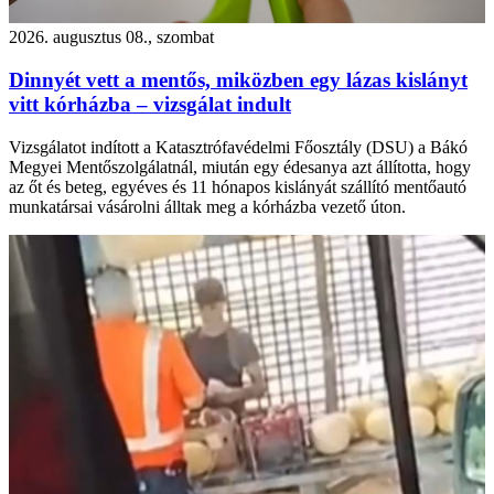
2026. augusztus 08., szombat
Dinnyét vett a mentős, miközben egy lázas kislányt
vitt kórházba – vizsgálat indult
Vizsgálatot indított a Katasztrófavédelmi Főosztály (DSU) a Bákó
Megyei Mentőszolgálatnál, miután egy édesanya azt állította, hogy
az őt és beteg, egyéves és 11 hónapos kislányát szállító mentőautó
munkatársai vásárolni álltak meg a kórházba vezető úton.