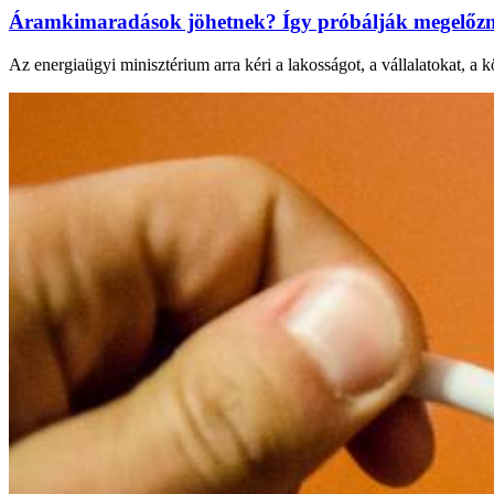
Áramkimaradások jöhetnek? Így próbálják megelőzni
Az energiaügyi minisztérium arra kéri a lakosságot, a vállalatokat, a