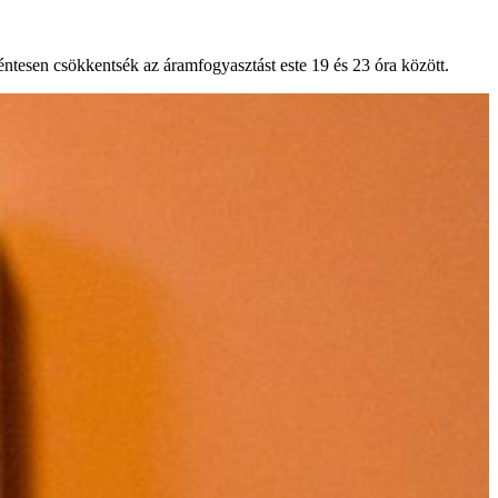
éntesen csökkentsék az áramfogyasztást este 19 és 23 óra között.