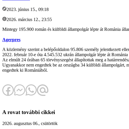
2023. június 15., 09:18
2026. március 12., 23:55
Mintegy 195.900 román és külföldi állampolgár lépte át Románia államh
Agerpres
A közlemény szerint a belépőoldalon 95.806 személy jelentkezett ell
2022. február 10-e óta 4.545.532 ukrán állampolgár lépte át Románia 
Az elmúlt 24 órában 65 törvényszegést állapítottak meg a határrendész
Ugyanakkor nem engedtek be az országba 34 külföldi állampolgárt, me
engedtek ki Romániából.
A rovat további cikkei
2026. augusztus 06., csütörtök