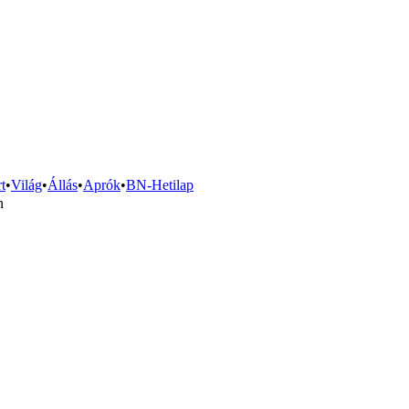
t
•
Világ
•
Állás
•
Aprók
•
BN-Hetilap
n