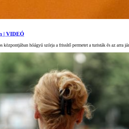
an | VIDEÓ
 központjában hóágyú szórja a frissítő permetet a turisták és az arra j