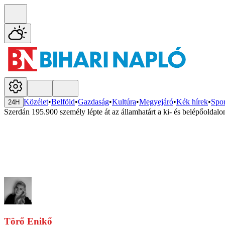
Közélet
•
Belföld
•
Gazdaság
•
Kultúra
•
Megyejáró
•
Kék hírek
•
Spor
24H
Szerdán 195.900 személy lépte át az államhatárt a ki- és belépőoldalo
Törő Enikő