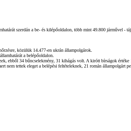
atárát szerdán a be- és kilépőoldalon, több mint 49.800 járművel - táj
enőrzésre, közülük 14.477-en ukrán állampolgárok.
államhatárát a belépőoldalon.
ek, ebből 34 bűncselekmény, 31 kihágás volt. A kirótt bírságok értéke 
rt nem tettek eleget a belépési feltételeknek, 21 román állampolgárt p