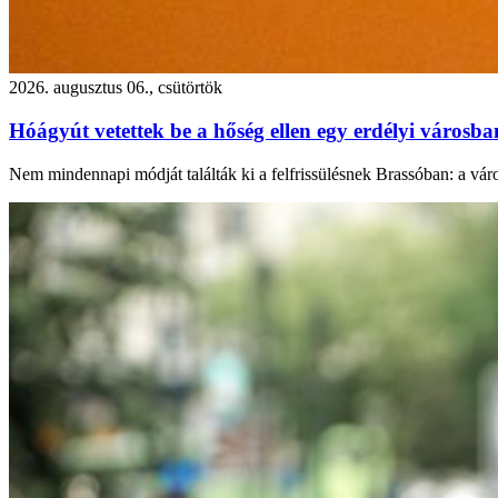
2026. augusztus 06., csütörtök
Hóágyút vetettek be a hőség ellen egy erdélyi városb
Nem mindennapi módját találták ki a felfrissülésnek Brassóban: a város