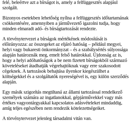
felé, beleértve azt a bírságot is, amely a felfüggesztés alapjául
szolgált.
Bizonyos esetekben lehetőség nyílna a felfüggesztés időtartamának
csökkentésére, amennyiben a járművezető igazolni tudja, hogy
minden elmaradt adó- és bírságtartozását rendezte.
A törvénytervezet a bírságok mértékének módosítását is
előirányozza: az összegeket az eljáró hatóság – például megyei,
helyi vagy bukaresti önkormányzat – és a szabálysértés súlyossága
alapján határoznák meg, emelt felső határokkal. Újdonság az is,
hogy a helyi adóhatóságok a be nem fizetett bírságokból származó
követeléseket átadhatják végrehajtóknak vagy erre szakosodott
cégeknek. A tartozások behajtása ilyenkor kiegészülhet a
költségekkel és a szolgáltatók nyereségével is, egy külön szerződés
alapján.
Egy másik szigorítás megtiltaná az állami tartozással rendelkező
személyek számára az ingatlanokkal, gépjárművekkel vagy más
értékes vagyontárgyakkal kapcsolatos adásvételeket mindaddig,
amíg teljes egészében nem rendezik kötelezettségeiket.
A törvénytervezet jelenleg társadalmi vitán van.