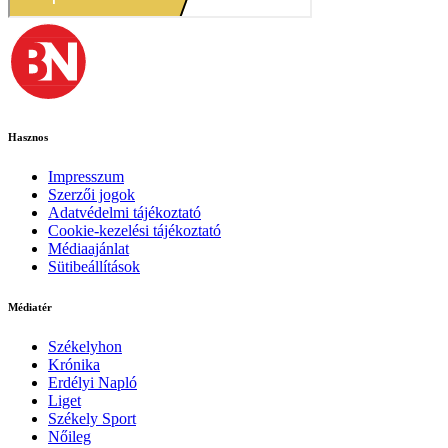
Hasznos
Impresszum
Szerzői jogok
Adatvédelmi tájékoztató
Cookie-kezelési tájékoztató
Médiaajánlat
Sütibeállítások
Médiatér
Székelyhon
Krónika
Erdélyi Napló
Liget
Székely Sport
Nőileg