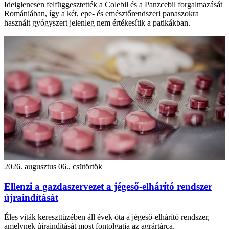
Ideiglenesen felfüggesztették a Colebil és a Panzcebil forgalmazását
Romániában, így a két, epe- és emésztőrendszeri panaszokra
használt gyógyszert jelenleg nem értékesítik a patikákban.
2026. augusztus 06., csütörtök
Ellenzi a gazdaszervezet a jégeső-elhárító rendszer
újraindítását
Éles viták kereszttüzében áll évek óta a jégeső-elhárító rendszer,
amelynek újraindítását most fontolgatja az agrártárca.