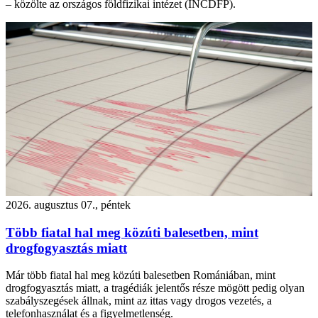
– közölte az országos földfizikai intézet (INCDFP).
2026. augusztus 07., péntek
Több fiatal hal meg közúti balesetben, mint
drogfogyasztás miatt
Már több fiatal hal meg közúti balesetben Romániában, mint
drogfogyasztás miatt, a tragédiák jelentős része mögött pedig olyan
szabályszegések állnak, mint az ittas vagy drogos vezetés, a
telefonhasználat és a figyelmetlenség.