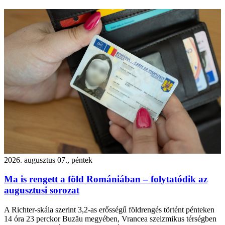
2026. augusztus 07., péntek
Ma is rengett a föld Romániában – folytatódik az
augusztusi sorozat
A Richter-skála szerint 3,2-as erősségű földrengés történt pénteken
14 óra 23 perckor Buzău megyében, Vrancea szeizmikus térségben