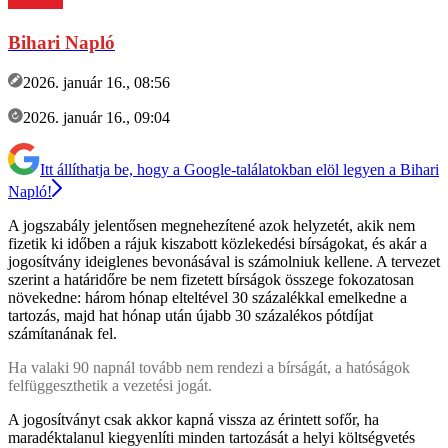
Bihari Napló
2026. január 16., 08:56
2026. január 16., 09:04
Itt állíthatja be, hogy a Google-találatokban elöl legyen a Bihari
Napló!
A jogszabály jelentősen megnehezítené azok helyzetét, akik nem
fizetik ki időben a rájuk kiszabott közlekedési bírságokat, és akár a
jogosítvány ideiglenes bevonásával is számolniuk kellene. A tervezet
szerint a határidőre be nem fizetett bírságok összege fokozatosan
növekedne: három hónap elteltével 30 százalékkal emelkedne a
tartozás, majd hat hónap után újabb 30 százalékos pótdíjat
számítanának fel.
Ha valaki 90 napnál tovább nem rendezi a bírságát, a hatóságok
felfüggeszthetik a vezetési jogát.
A jogosítványt csak akkor kapná vissza az érintett sofőr, ha
maradéktalanul kiegyenlíti minden tartozását a helyi költségvetés