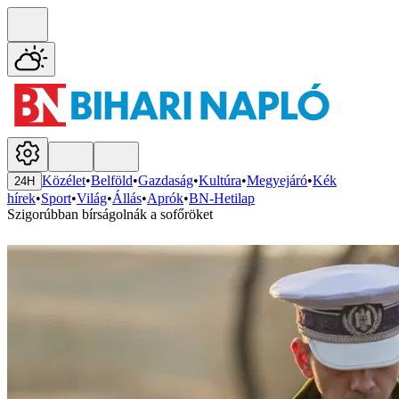
Közélet
•
Belföld
•
Gazdaság
•
Kultúra
•
Megyejáró
•
Kék
24H
hírek
•
Sport
•
Világ
•
Állás
•
Aprók
•
BN-Hetilap
Szigorúbban bírságolnák a sofőröket