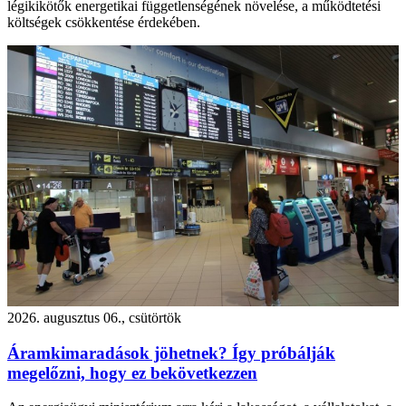
légikikötők energetikai függetlenségének növelése, a működtetési
költségek csökkentése érdekében.
2026. augusztus 06., csütörtök
Áramkimaradások jöhetnek? Így próbálják
megelőzni, hogy ez bekövetkezzen