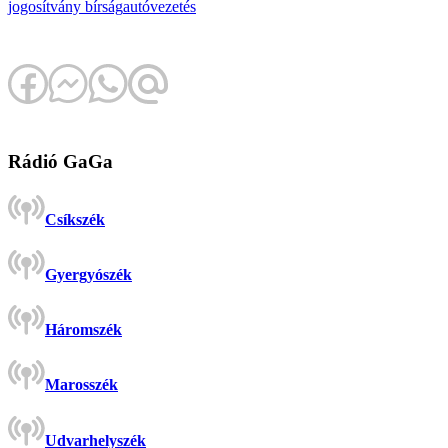
jogosítvány
bírság
autóvezetés
Rádió GaGa
Csíkszék
Gyergyószék
Háromszék
Marosszék
Udvarhelyszék