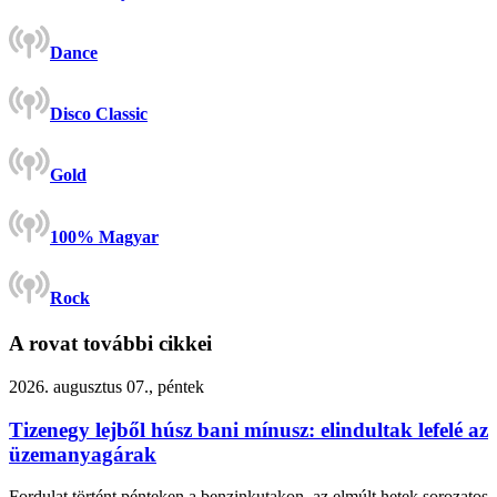
Dance
Disco Classic
Gold
100% Magyar
Rock
A rovat további cikkei
2026. augusztus 07., péntek
Tizenegy lejből húsz bani mínusz: elindultak lefelé az
üzemanyagárak
Fordulat történt pénteken a benzinkutakon, az elmúlt hetek sorozatos