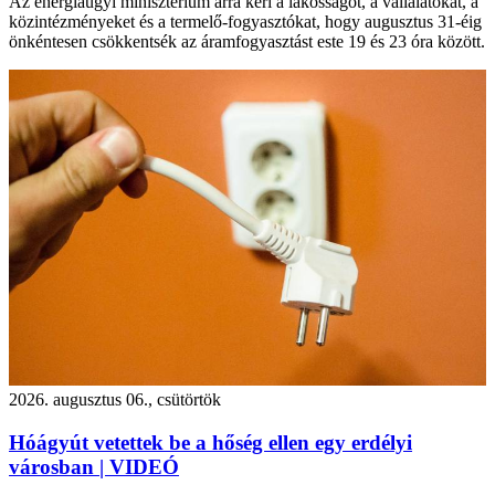
Az energiaügyi minisztérium arra kéri a lakosságot, a vállalatokat, a
közintézményeket és a termelő-fogyasztókat, hogy augusztus 31-éig
önkéntesen csökkentsék az áramfogyasztást este 19 és 23 óra között.
2026. augusztus 06., csütörtök
Hóágyút vetettek be a hőség ellen egy erdélyi
városban | VIDEÓ