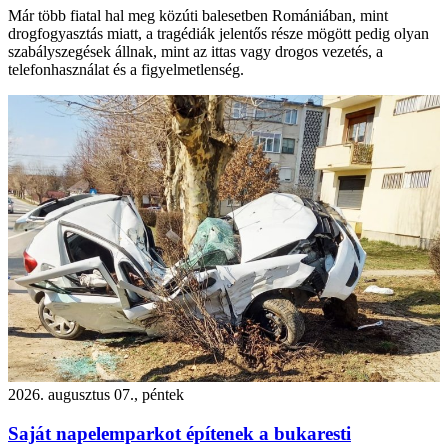
Már több fiatal hal meg közúti balesetben Romániában, mint
drogfogyasztás miatt, a tragédiák jelentős része mögött pedig olyan
szabályszegések állnak, mint az ittas vagy drogos vezetés, a
telefonhasználat és a figyelmetlenség.
2026. augusztus 07., péntek
Saját napelemparkot építenek a bukaresti