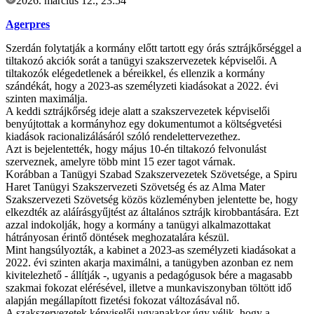
2026. március 12., 23:54
Agerpres
Szerdán folytatják a kormány előtt tartott egy órás sztrájkőrséggel a
tiltakozó akciók sorát a tanügyi szakszervezetek képviselői. A
tiltakozók elégedetlenek a béreikkel, és ellenzik a kormány
szándékát, hogy a 2023-as személyzeti kiadásokat a 2022. évi
szinten maximálja.
A keddi sztrájkőrség ideje alatt a szakszervezetek képviselői
benyújtottak a kormányhoz egy dokumentumot a költségvetési
kiadások racionalizálásáról szóló rendelettervezethez.
Azt is bejelentették, hogy május 10-én tiltakozó felvonulást
szerveznek, amelyre több mint 15 ezer tagot várnak.
Korábban a Tanügyi Szabad Szakszervezetek Szövetsége, a Spiru
Haret Tanügyi Szakszervezeti Szövetség és az Alma Mater
Szakszervezeti Szövetség közös közleményben jelentette be, hogy
elkezdték az aláírásgyűjtést az általános sztrájk kirobbantására. Ezt
azzal indokolják, hogy a kormány a tanügyi alkalmazottakat
hátrányosan érintő döntések meghozatalára készül.
Mint hangsúlyozták, a kabinet a 2023-as személyzeti kiadásokat a
2022. évi szinten akarja maximálni, a tanügyben azonban ez nem
kivitelezhető - állítják -, ugyanis a pedagógusok bére a magasabb
szakmai fokozat elérésével, illetve a munkaviszonyban töltött idő
alapján megállapított fizetési fokozat változásával nő.
A szakszervezetek képviselői ugyanakkor úgy vélik, hogy a