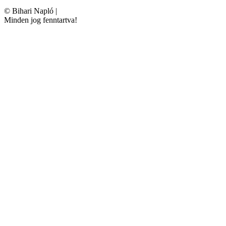
©
Bihari Napló
|
Minden jog fenntartva!