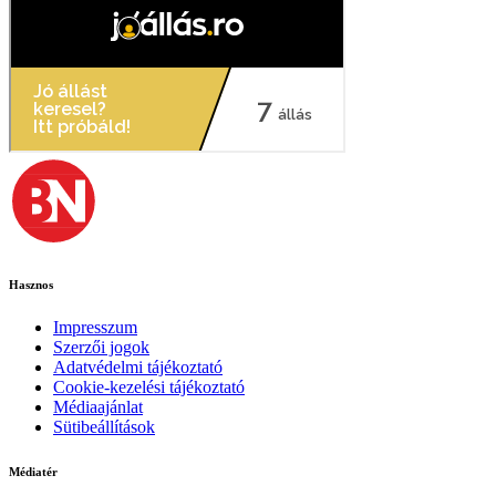
Hasznos
Impresszum
Szerzői jogok
Adatvédelmi tájékoztató
Cookie-kezelési tájékoztató
Médiaajánlat
Sütibeállítások
Médiatér