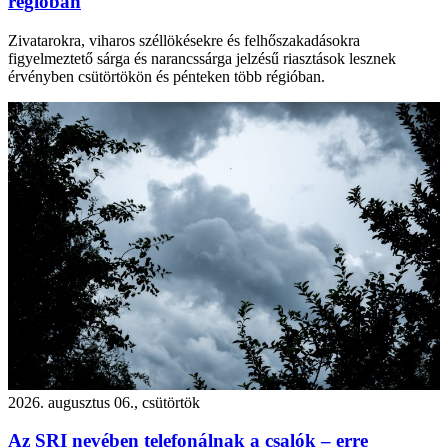
régióban
Zivatarokra, viharos széllökésekre és felhőszakadásokra
figyelmeztető sárga és narancssárga jelzésű riasztások lesznek
érvényben csütörtökön és pénteken több régióban.
2026. augusztus 06., csütörtök
Az SRI nevében telefonálnak a csalók – erre