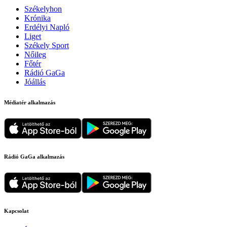
Székelyhon
Krónika
Erdélyi Napló
Liget
Székely Sport
Nőileg
Főtér
Rádió GaGa
Jóállás
Médiatér alkalmazás
Rádió GaGa alkalmazás
Kapcsolat