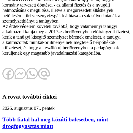
kormány tervezett döntései - az állami fizetés és a nyugdíj
halmozásának megtiltása, illetve a megüresedett álláshelyek
betöltésére kiírt versenyvizsgák leállítása - csak súlyosbítanák a
személyzethiányt a tanügyben.
Az érdekvédelem követeli továbbá, hogy valamennyi tanügyi
alkalmazott kapja meg a 2017-es bértörvényben előirányzott fizetést,
kérik a tanügyi kisegítő személyzet bérének emelését, a tanügyi
alkalmazottak munkakörülményeinek megfelelő bérpótlékok
kifizetését, és hogy a készülő új bértörvényben a pedagógusok
kerüljenek egy magasabb javadalmazási kategóriába.
A rovat további cikkei
2026. augusztus 07., péntek
Több fiatal hal meg közúti balesetben, mint
drogfogyasztás miatt