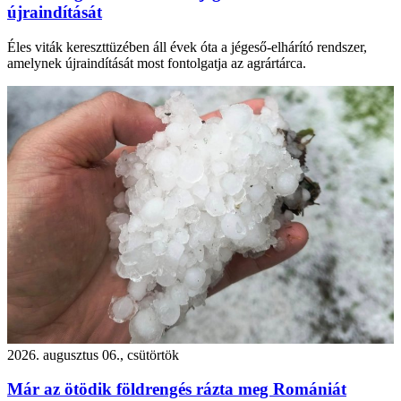
újraindítását
Éles viták kereszttüzében áll évek óta a jégeső-elhárító rendszer,
amelynek újraindítását most fontolgatja az agrártárca.
2026. augusztus 06., csütörtök
Már az ötödik földrengés rázta meg Romániát