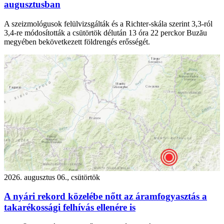
augusztusban
A szeizmológusok felülvizsgálták és a Richter-skála szerint 3,3-ról
3,4-re módosították a csütörtök délután 13 óra 22 perckor Buzău
megyében bekövetkezett földrengés erősségét.
2026. augusztus 06., csütörtök
A nyári rekord közelébe nőtt az áramfogyasztás a
takarékossági felhívás ellenére is