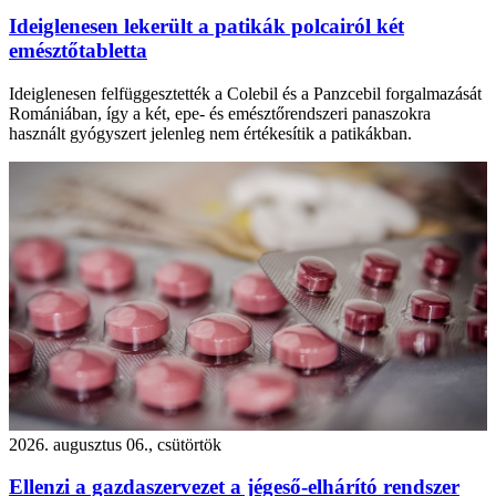
Ideiglenesen lekerült a patikák polcairól két
emésztőtabletta
Ideiglenesen felfüggesztették a Colebil és a Panzcebil forgalmazását
Romániában, így a két, epe- és emésztőrendszeri panaszokra
használt gyógyszert jelenleg nem értékesítik a patikákban.
2026. augusztus 06., csütörtök
Ellenzi a gazdaszervezet a jégeső-elhárító rendszer