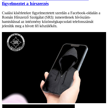
figyelmeztet a hírszerzés
Csalási kísérletekre figyelmeztetett szerdán a Facebook-oldalán a
Román Hírszerző Szolgálat (SRI): ismeretlenek hívószám-
hamisítással az intézmény közönségkapcsolati telefonszámát
jelenítik meg a hívott fél készülékén.