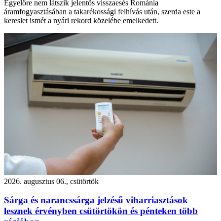
Egyelőre nem látszik jelentős visszaesés Románia
áramfogyasztásában a takarékossági felhívás után, szerda este a
kereslet ismét a nyári rekord közelébe emelkedett.
2026. augusztus 06., csütörtök
Sárga és narancssárga jelzésű viharriasztások
lesznek érvényben csütörtökön és pénteken több