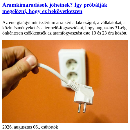
Áramkimaradások jöhetnek? Így próbálják
megelőzni, hogy ez bekövetkezzen
Az energiaügyi minisztérium arra kéri a lakosságot, a vállalatokat, a
közintézményeket és a termelő-fogyasztókat, hogy augusztus 31-éig
önkéntesen csökkentsék az áramfogyasztást este 19 és 23 óra között.
2026. augusztus 06., csütörtök