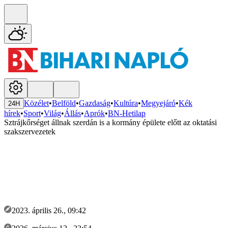
Közélet
•
Belföld
•
Gazdaság
•
Kultúra
•
Megyejáró
•
Kék
24H
hírek
•
Sport
•
Világ
•
Állás
•
Aprók
•
BN-Hetilap
Sztrájkőrséget állnak szerdán is a kormány épülete előtt az oktatási
szakszervezetek
2023. április 26., 09:42