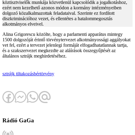
köztisztviselők munkája közvetlenül kapcsolódik a jogalkotáshoz,
ezért nem kezelhető azonos módon a kormány intézményeiben
dolgozó közalkalmazottak feladataival. Szerinte ez fordított
diszkriminációhoz vezet, és ellentétes a hatalommegosztás
alkotmányos elveivel.
Alina Grigorescu közölte, hogy a parlamenti apparátus mintegy
1500 dolgozóját érintő törvénytervezet alkotmányossági aggályokat
vet fel, ezért a tervezet jelenlegi formáját elfogadhatatlannak tartja,
és a szakszervezet megkezdte az aláírások összegyűjtését az
általános sztrájk meghirdetéséhez.
sztrájk
tiltakozás
bértörvény
Rádió GaGa