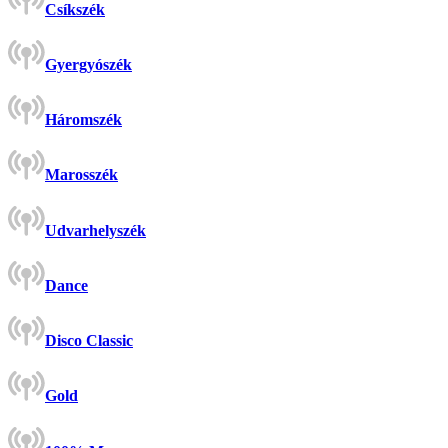
Csíkszék
Gyergyószék
Háromszék
Marosszék
Udvarhelyszék
Dance
Disco Classic
Gold