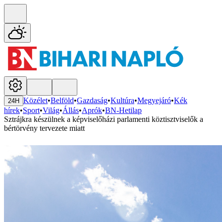
Közélet
•
Belföld
•
Gazdaság
•
Kultúra
•
Megyejáró
•
Kék
24H
hírek
•
Sport
•
Világ
•
Állás
•
Aprók
•
BN-Hetilap
Sztrájkra készülnek a képviselőházi parlamenti köztisztviselők a
bértörvény tervezete miatt