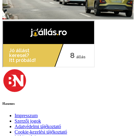
Hasznos
Impresszum
Szerzői jogok
Adatvédelmi tájékoztató
Cookie-kezelési tájékoztató