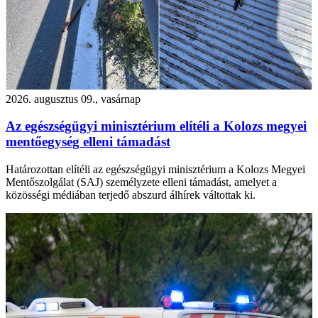
2026. augusztus 09., vasárnap
Az egészségügyi minisztérium elítéli a Kolozs megyei
mentőegység elleni támadást
Határozottan elítéli az egészségügyi minisztérium a Kolozs Megyei
Mentőszolgálat (SAJ) személyzete elleni támadást, amelyet a
közösségi médiában terjedő abszurd álhírek váltottak ki.