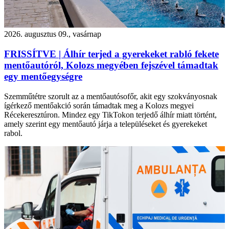
2026. augusztus 09., vasárnap
FRISSÍTVE | Álhír terjed a gyerekeket rabló fekete
mentőautóról, Kolozs megyében fejszével támadtak
egy mentőegységre
Szemműtétre szorult az a mentőautósofőr, akit egy szokványosnak
ígérkező mentőakció során támadtak meg a Kolozs megyei
Récekeresztúron. Mindez egy TikTokon terjedő álhír miatt történt,
amely szerint egy mentőautó járja a településeket és gyerekeket
rabol.