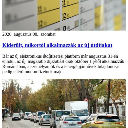
2026. augusztus 08., szombat
Kiderült, mikortól alkalmazzák az új útdíjakat
Bár az új elektronikus útdíjfizetési platform már augusztus 31-én
elindul, az új, magasabb díjszabást csak október 1-jétől alkalmazzák
Romániában, a személyautók és a tehergépjárművek tulajdonosai
pedig eltérő módon fizetnek majd.