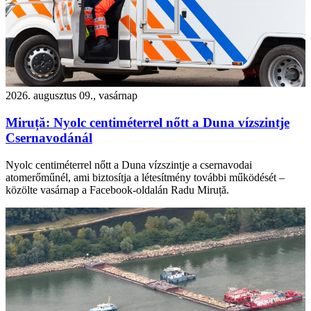
2026. augusztus 09., vasárnap
Miruță: Nyolc centiméterrel nőtt a Duna vízszintje
Csernavodánál
Nyolc centiméterrel nőtt a Duna vízszintje a csernavodai
atomerőműnél, ami biztosítja a létesítmény további működését –
közölte vasárnap a Facebook-oldalán Radu Miruță.