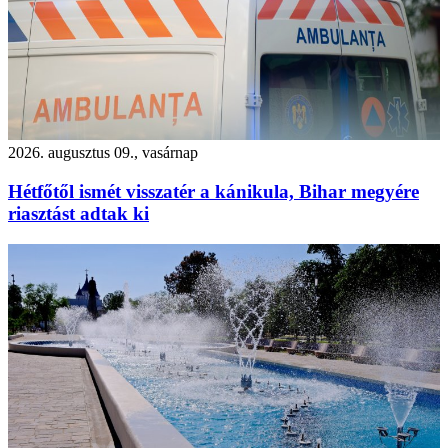
2026. augusztus 09., vasárnap
Hétfőtől ismét visszatér a kánikula, Bihar megyére
riasztást adtak ki