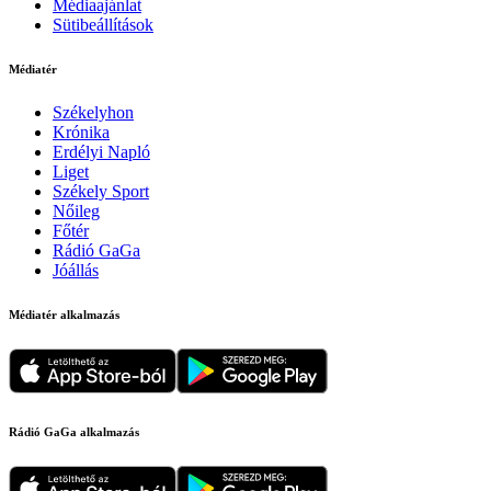
Médiaajánlat
Sütibeállítások
Médiatér
Székelyhon
Krónika
Erdélyi Napló
Liget
Székely Sport
Nőileg
Főtér
Rádió GaGa
Jóállás
Médiatér alkalmazás
Rádió GaGa alkalmazás