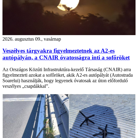
2026. augusztus 09., vasárnap
Veszélyes tárgyakra figyelmeztetnek az A2-es
autópályán, a CNAIR óvatosságra inti a sofőröket
Az Országos Közúti Infrastruktúra-kezelő Társaság (CNAIR) arra
figyelmezteti azokat a sofőröket, akik A2-es autópályát (Autostrada
Soarelui) használják, hogy legyenek óvatosak az úton előforduló
veszélyes „csapdákkal”.