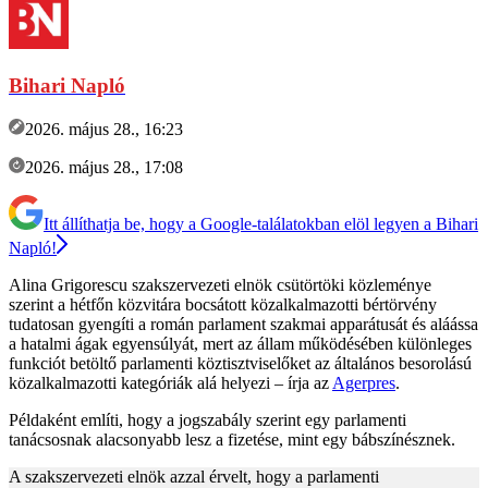
Bihari Napló
2026. május 28., 16:23
2026. május 28., 17:08
Itt állíthatja be, hogy a Google-találatokban elöl legyen a Bihari
Napló!
Alina Grigorescu szakszervezeti elnök csütörtöki közleménye
szerint a hétfőn közvitára bocsátott közalkalmazotti bértörvény
tudatosan gyengíti a román parlament szakmai apparátusát és aláássa
a hatalmi ágak egyensúlyát, mert az állam működésében különleges
funkciót betöltő parlamenti köztisztviselőket az általános besorolású
közalkalmazotti kategóriák alá helyezi – írja az
Agerpres
.
Példaként említi, hogy a jogszabály szerint egy parlamenti
tanácsosnak alacsonyabb lesz a fizetése, mint egy bábszínésznek.
A szakszervezeti elnök azzal érvelt, hogy a parlamenti