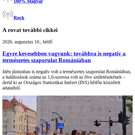
100% Magyar
Rock
A rovat további cikkei
2026. augusztus 10., hétfő
Egyre kevesebben vagyunk: továbbra is negatív a
természetes szaporulat Romániában
Idén júniusban is negatív volt a természetes szaporulat Romániában,
a halálozások száma az 1,6-szorosa volt az élve születésekének –
derül ki az Országos Statisztikai Intézet (INS) hétfőn közzétett
adataiból.