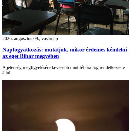
2026. augusztus 09., vasárnap
Napfogyatkozás: mutatjuk, mikor érdemes kémlelni
az eget Bihar megyében
A jelenség megfigyelésére kevesebb mint fél óra fog rendelkezésre
állni.