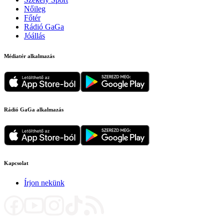
Nőileg
Főtér
Rádió GaGa
Jóállás
Médiatér alkalmazás
Rádió GaGa alkalmazás
Kapcsolat
Írjon nekünk