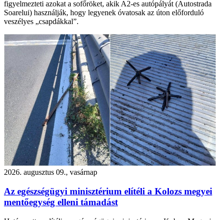
figyelmezteti azokat a sofőröket, akik A2-es autópályát (Autostrada
Soarelui) használják, hogy legyenek óvatosak az úton előforduló
veszélyes „csapdákkal”.
2026. augusztus 09., vasárnap
Az egészségügyi minisztérium elítéli a Kolozs megyei
mentőegység elleni támadást