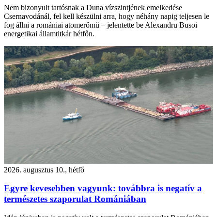
Nem bizonyult tartósnak a Duna vízszintjének emelkedése
Csernavodánál, fel kell készülni arra, hogy néhány napig teljesen le
fog állni a romániai atomerőmű – jelentette be Alexandru Busoi
energetikai államtitkár hétfőn.
2026. augusztus 10., hétfő
Egyre kevesebben vagyunk: továbbra is negatív a
természetes szaporulat Romániában