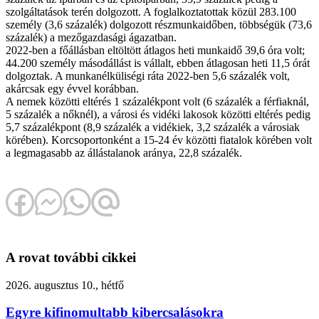
szolgáltatások terén dolgozott. A foglalkoztatottak közül 283.100
személy (3,6 százalék) dolgozott részmunkaidőben, többségük (73,6
százalék) a mezőgazdasági ágazatban.
2022-ben a főállásban eltöltött átlagos heti munkaidő 39,6 óra volt;
44.200 személy másodállást is vállalt, ebben átlagosan heti 11,5 órát
dolgoztak. A munkanélküliségi ráta 2022-ben 5,6 százalék volt,
akárcsak egy évvel korábban.
A nemek közötti eltérés 1 százalékpont volt (6 százalék a férfiaknál,
5 százalék a nőknél), a városi és vidéki lakosok közötti eltérés pedig
5,7 százalékpont (8,9 százalék a vidékiek, 3,2 százalék a városiak
körében). Korcsoportonként a 15-24 év közötti fiatalok körében volt
a legmagasabb az állástalanok aránya, 22,8 százalék.
A rovat további cikkei
2026. augusztus 10., hétfő
Egyre kifinomultabb kibercsalásokra