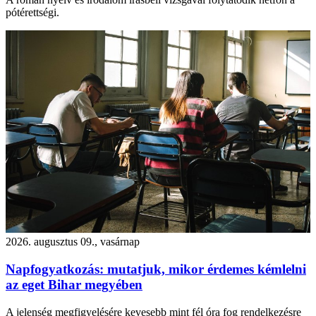
pótérettségi.
2026. augusztus 09., vasárnap
Napfogyatkozás: mutatjuk, mikor érdemes kémlelni
az eget Bihar megyében
A jelenség megfigyelésére kevesebb mint fél óra fog rendelkezésre