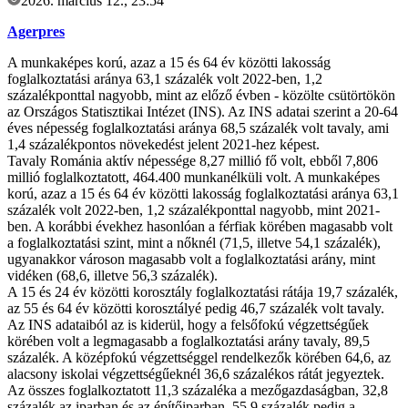
2026. március 12., 23:54
Agerpres
A munkaképes korú, azaz a 15 és 64 év közötti lakosság
foglalkoztatási aránya 63,1 százalék volt 2022-ben, 1,2
százalékponttal nagyobb, mint az előző évben - közölte csütörtökön
az Országos Statisztikai Intézet (INS). Az INS adatai szerint a 20-64
éves népesség foglalkoztatási aránya 68,5 százalék volt tavaly, ami
1,4 százalékpontos növekedést jelent 2021-hez képest.
Tavaly Románia aktív népessége 8,27 millió fő volt, ebből 7,806
millió foglalkoztatott, 464.400 munkanélküli volt. A munkaképes
korú, azaz a 15 és 64 év közötti lakosság foglalkoztatási aránya 63,1
százalék volt 2022-ben, 1,2 százalékponttal nagyobb, mint 2021-
ben. A korábbi évekhez hasonlóan a férfiak körében magasabb volt
a foglalkoztatási szint, mint a nőknél (71,5, illetve 54,1 százalék),
ugyanakkor városon magasabb volt a foglalkoztatási arány, mint
vidéken (68,6, illetve 56,3 százalék).
A 15 és 24 év közötti korosztály foglalkoztatási rátája 19,7 százalék,
az 55 és 64 év közötti korosztályé pedig 46,7 százalék volt tavaly.
Az INS adataiból az is kiderül, hogy a felsőfokú végzettségűek
körében volt a legmagasabb a foglalkoztatási arány tavaly, 89,5
százalék. A középfokú végzettséggel rendelkezők körében 64,6, az
alacsony iskolai végzettségűeknél 36,6 százalékos rátát jegyeztek.
Az összes foglalkoztatott 11,3 százaléka a mezőgazdaságban, 32,8
százalék az iparban és az építőiparban, 55,9 százalék pedig a