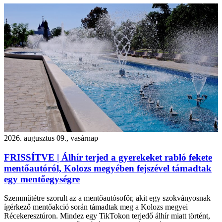
2026. augusztus 09., vasárnap
FRISSÍTVE | Álhír terjed a gyerekeket rabló fekete
mentőautóról, Kolozs megyében fejszével támadtak
egy mentőegységre
Szemműtétre szorult az a mentőautósofőr, akit egy szokványosnak
ígérkező mentőakció során támadtak meg a Kolozs megyei
Récekeresztúron. Mindez egy TikTokon terjedő álhír miatt történt,