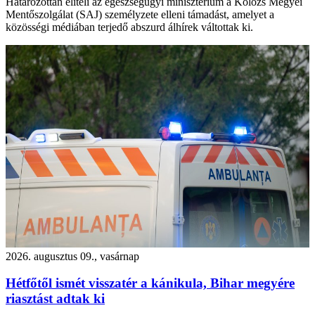
Határozottan elítéli az egészségügyi minisztérium a Kolozs Megyei
Mentőszolgálat (SAJ) személyzete elleni támadást, amelyet a
közösségi médiában terjedő abszurd álhírek váltottak ki.
2026. augusztus 09., vasárnap
Hétfőtől ismét visszatér a kánikula, Bihar megyére
riasztást adtak ki