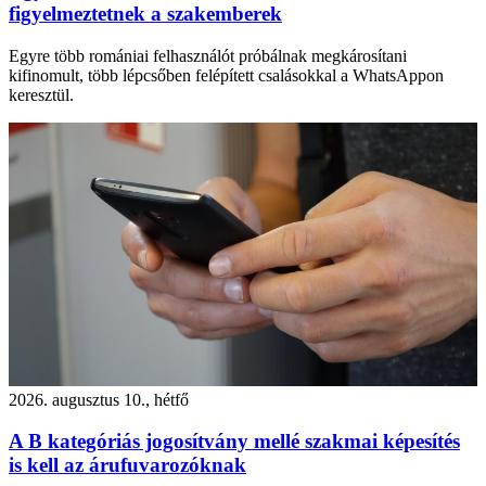
figyelmeztetnek a szakemberek
Egyre több romániai felhasználót próbálnak megkárosítani
kifinomult, több lépcsőben felépített csalásokkal a WhatsAppon
keresztül.
2026. augusztus 10., hétfő
A B kategóriás jogosítvány mellé szakmai képesítés
is kell az árufuvarozóknak