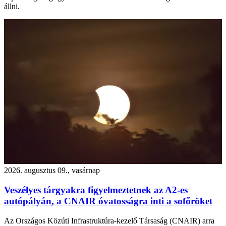
állni.
2026. augusztus 09., vasárnap
Veszélyes tárgyakra figyelmeztetnek az A2-es
autópályán, a CNAIR óvatosságra inti a sofőröket
Az Országos Közúti Infrastruktúra-kezelő Társaság (CNAIR) arra