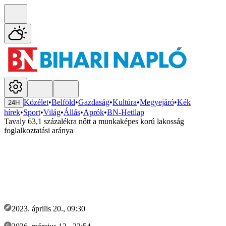
Közélet
•
Belföld
•
Gazdaság
•
Kultúra
•
Megyejáró
•
Kék
24H
hírek
•
Sport
•
Világ
•
Állás
•
Aprók
•
BN-Hetilap
Tavaly 63,1 százalékra nőtt a munkaképes korú lakosság
foglalkoztatási aránya
2023. április 20., 09:30