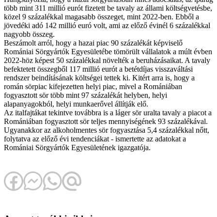
több mint 311 millió eurót fizetett be tavaly az állami költségvetésbe,
közel 9 százalékkal magasabb összeget, mint 2022-ben. Ebből a
jövedéki adó 142 millió euró volt, ami az előző évinél 6 százalékkal
nagyobb összeg.
Beszámolt arról, hogy a hazai piac 90 százalékát képviselő
Romániai Sörgyártók Egyesületébe tömörült vállalatok a múlt évben
2022-höz képest 50 százalékkal növelték a beruházásaikat. A tavaly
befektetett összegből 117 millió eurót a betétdíjas visszaváltási
rendszer beindításának költségei tettek ki. Kitért arra is, hogy a
román sörpiac kifejezetten helyi piac, mivel a Romániában
fogyasztott sör több mint 97 százalékát helyben, helyi
alapanyagokból, helyi munkaerővel állítják elő.
Az italfajtákat tekintve továbbra is a láger sör uralta tavaly a piacot a
Romániában fogyasztott sör teljes mennyiségének 93 százalékával.
Ugyanakkor az alkoholmentes sör fogyasztása 5,4 százalékkal nőtt,
folytatva az előző évi tendenciákat - ismertette az adatokat a
Romániai Sörgyártók Egyesületének igazgatója.