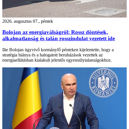
2026. augusztus 07., péntek
Bolojan az energiaválságról: Rossz döntések,
alkalmatlanság és talán rosszindulat vezetett ide
Ilie Bolojan ügyvivő kormányfő pénteken kijelentette, hogy a
stratégia hiánya és a halogatott beruházások vezettek az
energiaellátásban kialakult jelentős egyensúlytalanságokhoz.