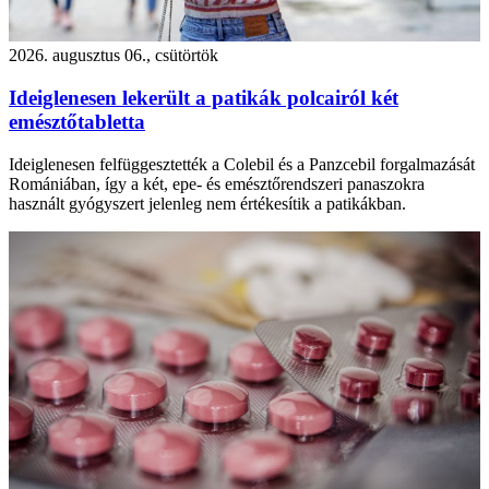
2026. augusztus 06., csütörtök
Ideiglenesen lekerült a patikák polcairól két
emésztőtabletta
Ideiglenesen felfüggesztették a Colebil és a Panzcebil forgalmazását
Romániában, így a két, epe- és emésztőrendszeri panaszokra
használt gyógyszert jelenleg nem értékesítik a patikákban.