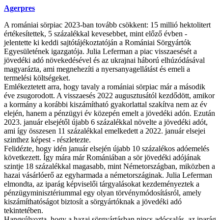
Agerpres
A romániai sörpiac 2023-ban tovább csökkent: 15 millió hektolitert
értékesítettek, 5 százalékkal kevesebbet, mint előző évben -
jelentette ki keddi sajtótájékoztatóján a Romániai Sörgyártók
Egyesületének igazgatója. Julia Leferman a piac visszaesését a
jövedéki adó növekedésével és az ukrajnai háború elhúzódásával
magyarázta, ami megnehezíti a nyersanyagellátást és emeli a
termelési költségeket.
Emlékeztetett arra, hogy tavaly a romániai sörpiac már a második
éve zsugorodott. A visszaesés 2022 augusztusától kezdődött, amikor
a kormány a korábbi kiszámítható gyakorlattal szakítva nem az év
elején, hanem a pénzügyi év közepén emelt a jövedéki adón. Ezután
2023. január elsejétől újabb 6 százalékkal növelte a jövedéki adót,
ami így összesen 11 százalékkal emelkedett a 2022. január elsejei
szinthez képest - részletezte.
Felidézte, hogy idén január elsején újabb 10 százalékos adóemelés
következett. Így mára már Romániában a sör jövedéki adójának
szintje 18 százalékkal magasabb, mint Németországban, miközben a
hazai vásárlóerő az egyharmada a németországinak. Julia Leferman
elmondta, az iparág képviselői tárgyalásokat kezdeményeztek a
pénzügyminisztériummal egy olyan törvénymódosításról, amely
kiszámíthatóságot biztosít a sörgyártóknak a jövedéki adó
tekintetében.
Hangsúlyozta, hogy a hazai sörgyártásban nincs adócsalás, az iparág