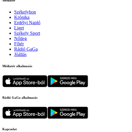
Médiatér
Székelyhon
Krónika
Erdélyi Napló
Liget
Székely Sport
Nőileg
Főtér
Rádió GaGa
Jóállás
Médiatér alkalmazás
Rádió GaGa alkalmazás
Kapcsolat