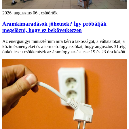
2026. augusztus 06., csütörtök
Áramkimaradások jöhetnek? Így próbálják
megelőzni, hogy ez bekövetkezzen
Az energiaügyi minisztérium arra kéri a lakosságot, a vállalatokat, a
közintézményeket és a termelő-fogyasztókat, hogy augusztus 31-éig
önkéntesen csökkentsék az áramfogyasztást este 19 és 23 óra között.