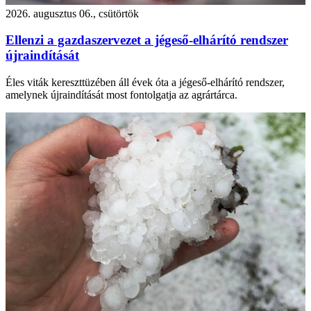
2026. augusztus 06., csütörtök
Ellenzi a gazdaszervezet a jégeső-elhárító rendszer
újraindítását
Éles viták kereszttüzében áll évek óta a jégeső-elhárító rendszer,
amelynek újraindítását most fontolgatja az agrártárca.