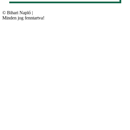
©
Bihari Napló
|
Minden jog fenntartva!