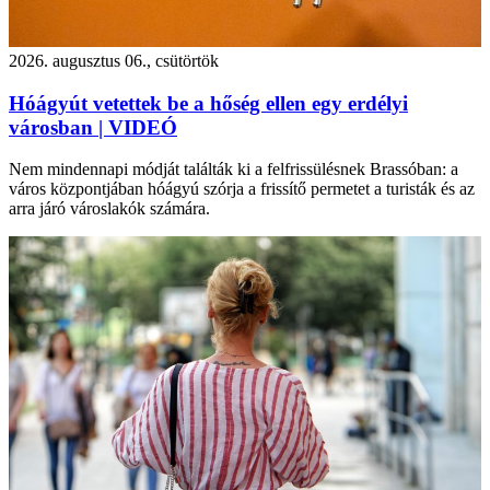
2026. augusztus 06., csütörtök
Hóágyút vetettek be a hőség ellen egy erdélyi
városban | VIDEÓ
Nem mindennapi módját találták ki a felfrissülésnek Brassóban: a
város központjában hóágyú szórja a frissítő permetet a turisták és az
arra járó városlakók számára.