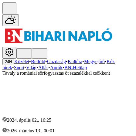
Közélet
•
Belföld
•
Gazdaság
•
Kultúra
•
Megyejáró
•
Kék
24H
hírek
•
Sport
•
Világ
•
Állás
•
Aprók
•
BN-Hetilap
Tavaly a romániai sörfogyasztás öt százalékkal csökkent
2024. április 02., 16:25
2026. március 13., 00:01