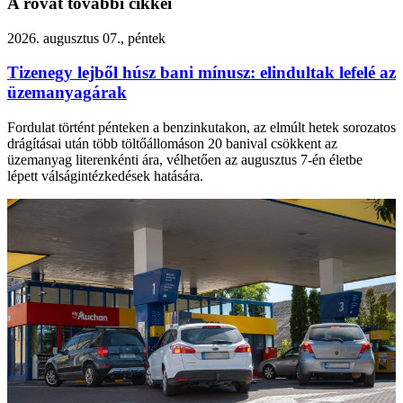
A rovat további cikkei
2026. augusztus 07., péntek
Tizenegy lejből húsz bani mínusz: elindultak lefelé az
üzemanyagárak
Fordulat történt pénteken a benzinkutakon, az elmúlt hetek sorozatos
drágításai után több töltőállomáson 20 banival csökkent az
üzemanyag literenkénti ára, vélhetően az augusztus 7-én életbe
lépett válságintézkedések hatására.