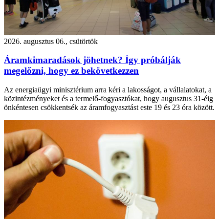
2026. augusztus 06., csütörtök
Áramkimaradások jöhetnek? Így próbálják
megelőzni, hogy ez bekövetkezzen
Az energiaügyi minisztérium arra kéri a lakosságot, a vállalatokat, a
közintézményeket és a termelő-fogyasztókat, hogy augusztus 31-éig
önkéntesen csökkentsék az áramfogyasztást este 19 és 23 óra között.