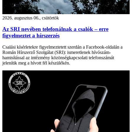
2026. augusztus 06., csütörtök
Az SRI nevében telefonálnak a csalók – erre
figyelmeztet a hírszerzés
Csalási kísérletekre figyelmeztetett szerdán a Facebook-oldalán a
Román Hírszerző Szolgálat (SRI): ismeretlenek hívószám-
hamisítással az intézmény közönségkapcsolati telefonszámát
jelenítik meg a hívott fél készülékén.