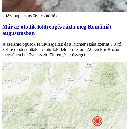
2026. augusztus 06., csütörtök
Már az ötödik földrengés rázta meg Romániát
augusztusban
A szeizmológusok felülvizsgálták és a Richter-skála szerint 3,3-ról
3,4-re módosították a csütörtök délután 13 óra 22 perckor Buzău
megyében bekövetkezett földrengés erősségét.