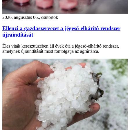
2026. augusztus 06., csütörtök
Ellenzi a gazdaszervezet a jégeső-elhárító rendszer
újraindítását
Éles viták kereszttüzében áll évek óta a jégeső-elhárító rendszer,
amelynek újraindítását most fontolgatja az agrártárca.