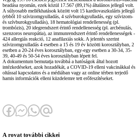
beadása nyomán, ezek közül 17.567 (89,1%) általános jellegű volt.
A súlyosabb mellékhatások között volt 15 kardiovaszkuláris jellegű
(ebből 10 szívizomgyulladás, 4 szívburokgyulladás, egy szívizom-
és szívburokgyulladás), 18 hematológiai rendellenesség (pl.
trombózis), 20 idegrendszert érintő rendellenesség (pl. arcbénulás,
szenzoros neuropátia), az immunrendszert érintő rendellenességek -
424 allergiás reakció, 12 anafilaxiás sokk. A jelentés szerint
szívizomgyulladás 4 esetben a 15 és 19 év közötti korosztályban, 2
esetben a 20-24 éves korosztályban, egy-egy esetben a 30-34, 35-
39, 40-49 és 50-54 éves korosztályban lépett fel.
A dokumentum bemutatja továbbá a hatóságok által hozott
intézkedéseket, azok hozadékát, a COVID-19 elleni vakcinákkal és
oltással kapcsolatos és a médiában vagy az online térben terjedő
hamis információk elleni küzdelemre tett erőfeszítéseket.
A rovat további cikkei