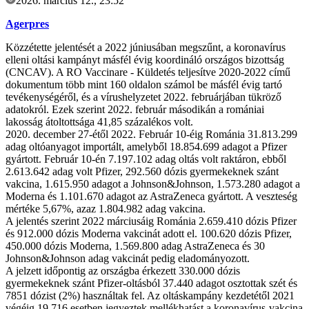
2026. március 12., 23:52
Agerpres
Közzétette jelentését a 2022 júniusában megszűnt, a koronavírus
elleni oltási kampányt másfél évig koordináló országos bizottság
(CNCAV). A RO Vaccinare - Küldetés teljesítve 2020-2022 című
dokumentum több mint 160 oldalon számol be másfél évig tartó
tevékenységéről, és a vírushelyzetet 2022. februárjában tükröző
adatokról. Ezek szerint 2022. február másodikán a romániai
lakosság átoltottsága 41,85 százalékos volt.
2020. december 27-étől 2022. Február 10-éig Románia 31.813.299
adag oltóanyagot importált, amelyből 18.854.699 adagot a Pfizer
gyártott. Február 10-én 7.197.102 adag oltás volt raktáron, ebből
2.613.642 adag volt Pfizer, 292.560 dózis gyermekeknek szánt
vakcina, 1.615.950 adagot a Johnson&Johnson, 1.573.280 adagot a
Moderna és 1.101.670 adagot az AstraZeneca gyártott. A veszteség
mértéke 5,67%, azaz 1.804.982 adag vakcina.
A jelentés szerint 2022 márciusáig Románia 2.659.410 dózis Pfizer
és 912.000 dózis Moderna vakcinát adott el. 100.620 dózis Pfizer,
450.000 dózis Moderna, 1.569.800 adag AstraZeneca és 30
Johnson&Johnson adag vakcinát pedig eladományozott.
A jelzett időpontig az országba érkezett 330.000 dózis
gyermekeknek szánt Pfizer-oltásból 37.440 adagot osztottak szét és
7851 dózist (2%) használtak fel. Az oltáskampány kezdetétől 2021
végéig 19.716 esetben jegyeztek mellékhatást a koronavírus-vakcina