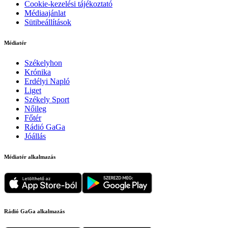
Cookie-kezelési tájékoztató
Médiaajánlat
Sütibeállítások
Médiatér
Székelyhon
Krónika
Erdélyi Napló
Liget
Székely Sport
Nőileg
Főtér
Rádió GaGa
Jóállás
Médiatér alkalmazás
Rádió GaGa alkalmazás