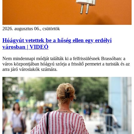
2026. augusztus 06., csütörtök
Hóágyút vetettek be a hőség ellen egy erdélyi
városban | VIDEÓ
Nem mindennapi módját találták ki a felfrissülésnek Brassóban: a
város központjában hóágyú szórja a frissítő permetet a turisták és az
arra járó városlakók számára.