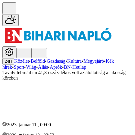
Közélet
•
Belföld
•
Gazdaság
•
Kultúra
•
Megyejáró
•
Kék
24H
hírek
•
Sport
•
Világ
•
Állás
•
Aprók
•
BN-Hetilap
Tavaly februárban 41,85 százalékos volt az átoltottság a lakosság
körében
2023. január 11., 09:00