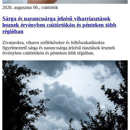
2026. augusztus 06., csütörtök
Sárga és narancssárga jelzésű viharriasztások
lesznek érvényben csütörtökön és pénteken több
régióban
Zivatarokra, viharos széllökésekre és felhőszakadásokra
figyelmeztető sárga és narancssárga jelzésű riasztások lesznek
érvényben csütörtökön és pénteken több régióban.