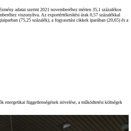
intézmény adatai szerint 2021 novemberéhez mérten 35,1 százalékos
mberéhez viszonyítva. Az exportértékesítési árak 0,57 százalékkal
iparban (75,25 százalék), a fogyasztási cikkek iparában (20,65) és a
tők energetikai függetlenségének növelése, a működtetési költségek