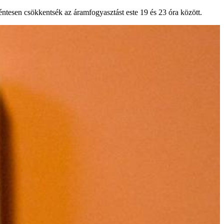
éntesen csökkentsék az áramfogyasztást este 19 és 23 óra között.