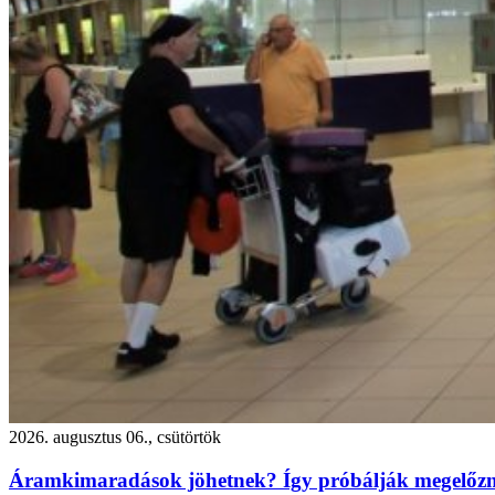
2026. augusztus 06., csütörtök
Áramkimaradások jöhetnek? Így próbálják megelőzni