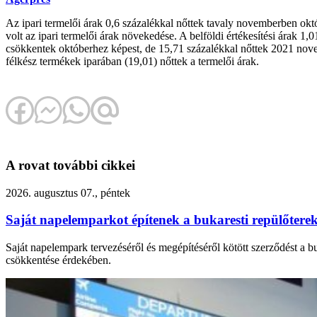
Az ipari termelői árak 0,6 százalékkal nőttek tavaly novemberben okt
volt az ipari termelői árak növekedése. A belföldi értékesítési árak 
csökkentek októberhez képest, de 15,71 százalékkal nőttek 2021 nove
félkész termékek iparában (19,01) nőttek a termelői árak.
A rovat további cikkei
2026. augusztus 07., péntek
Saját napelemparkot építenek a bukaresti repülőtere
Saját napelempark tervezéséről és megépítéséről kötött szerződést a 
csökkentése érdekében.