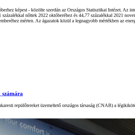
óberhez képest - közölte szerdán az Országos Statisztikai Intézet. Az 
1,01 százalékkal nőttek 2022 októberéhez és 44,77 százalékkal 2021 nove
mberéhez mérten. Az ágazatok közül a legnagyobb mértékben az energia
k számára
bukaresti repülőtereket üzemeltető országos társaság (CNAB) a légikikö