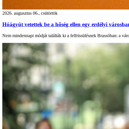
2026. augusztus 06., csütörtök
Hóágyút vetettek be a hőség ellen egy erdélyi városb
Nem mindennapi módját találták ki a felfrissülésnek Brassóban: a város