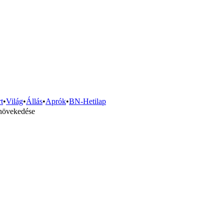
t
•
Világ
•
Állás
•
Aprók
•
BN-Hetilap
 növekedése