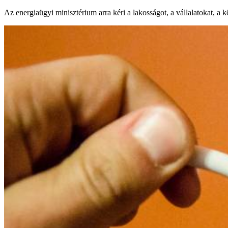
Az energiaügyi minisztérium arra kéri a lakosságot, a vállalatokat, a