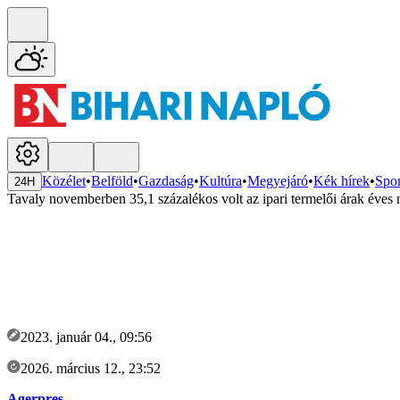
Közélet
•
Belföld
•
Gazdaság
•
Kultúra
•
Megyejáró
•
Kék hírek
•
Spor
24H
Tavaly novemberben 35,1 százalékos volt az ipari termelői árak éves
2023. január 04., 09:56
2026. március 12., 23:52
Agerpres