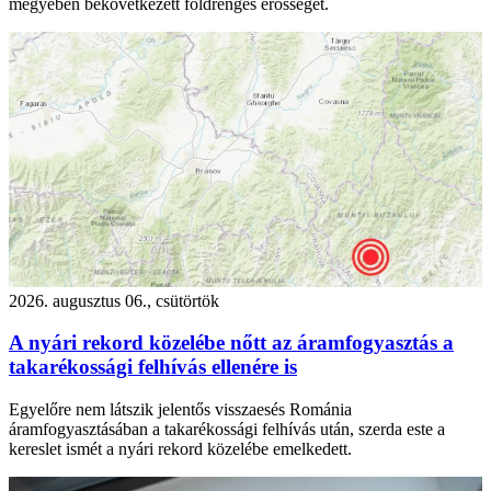
megyében bekövetkezett földrengés erősségét.
2026. augusztus 06., csütörtök
A nyári rekord közelébe nőtt az áramfogyasztás a
takarékossági felhívás ellenére is
Egyelőre nem látszik jelentős visszaesés Románia
áramfogyasztásában a takarékossági felhívás után, szerda este a
kereslet ismét a nyári rekord közelébe emelkedett.