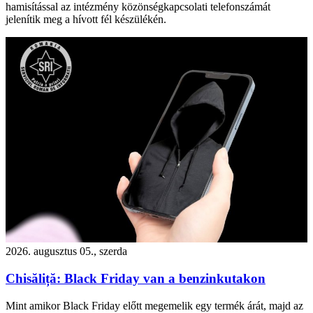
hamisítással az intézmény közönségkapcsolati telefonszámát
jelenítik meg a hívott fél készülékén.
2026. augusztus 05., szerda
Chisăliță: Black Friday van a benzinkutakon
Mint amikor Black Friday előtt megemelik egy termék árát, majd az