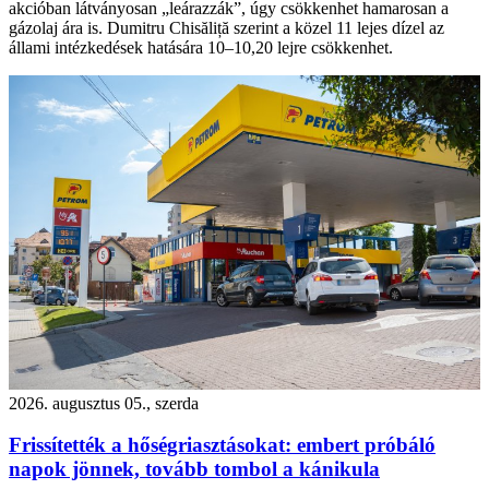
akcióban látványosan „leárazzák”, úgy csökkenhet hamarosan a
gázolaj ára is. Dumitru Chisăliță szerint a közel 11 lejes dízel az
állami intézkedések hatására 10–10,20 lejre csökkenhet.
2026. augusztus 05., szerda
Frissítették a hőségriasztásokat: embert próbáló
napok jönnek, tovább tombol a kánikula