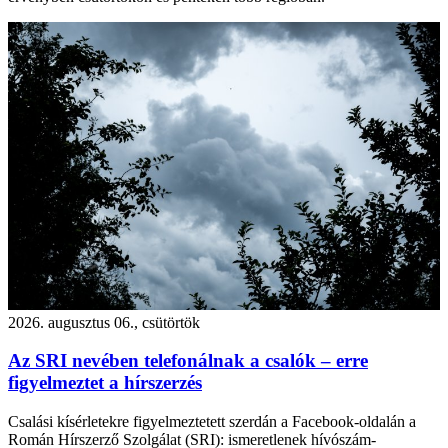
2026. augusztus 06., csütörtök
Az SRI nevében telefonálnak a csalók – erre
figyelmeztet a hírszerzés
Csalási kísérletekre figyelmeztetett szerdán a Facebook-oldalán a
Román Hírszerző Szolgálat (SRI): ismeretlenek hívószám-