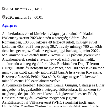
2024. március 22., 14:11
2026. március 13., 00:01
Agerpres
A tuberkulózis elleni küzdelem világnapja alkalmából kiadott
közlemény szerint 2023-ban nőtt a betegség előfordulása
Romániában, 100.000 lakosra 48 fertőzött jutott, míg egy évvel
korábban 46,3, 2021-ben pedig 39,7. Tavaly mintegy 700-zal több
tbc-s beteget regisztráltak az egészségügyi hatóságok, mint 2022-
ben, amikor 8824 esetről tudtak, közülük 327 páciens gyerek volt.
A szakemberek szerint a tavalyi év volt zsinórban a harmadik,
amikor nőtt a betegség előfordulása. E tekintetben Dolj, Teleorman,
Giurgiu, Brăila és Botoşani megye vezet, ahol 100 ezer lakosra több
mint 75 fertőzött személy jutott 2023-ban. A lista végén Kovászna,
Beszterce-Naszód, Fehér, Brassó és Szilágy megye áll, kevesebb
mint 30 esettel 100 ezer lakosra vetítve.
A gyermekek körében Teleorman, Brăila, Giurgiu, Călăraşi és Bihar
megyében a leggyakoribb a betegség előfordulása, itt csaknem 80
megbetegedés jut 100 ezer lakosra. A legkevesebb esetet Fehér,
Botoşani, Szilágy és Kovászna megyében jegyzik.
Az Egészségügyi Világszervezet (WHO) romániai irodájának
képviselője, Caroline Clarinval szerint a tuberkulózis továbbra is