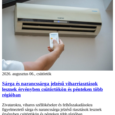
2026. augusztus 06., csütörtök
Sárga és narancssárga jelzésű viharriasztások
lesznek érvényben csütörtökön és pénteken több
régióban
Zivatarokra, viharos széllökésekre és felhőszakadásokra
figyelmeztető sárga és narancssárga jelzésű riasztások lesznek
érvényben csütörtökön és pénteken több régióban.