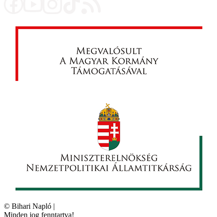
©
Bihari Napló
|
Minden jog fenntartva!