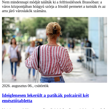
Nem mindennapi módját találták ki a felfrissülésnek Brassóban: a
város központjában hóágyú szórja a frissítő permetet a turisták és az
arra járó városlakók számára.
2026. augusztus 06., csütörtök
Ideiglenesen lekerült a patikák polcairól két
emésztőtabletta