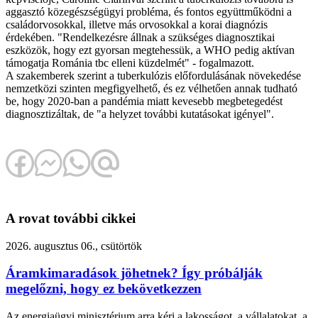
aggasztó közegészségügyi probléma, és fontos együttműködni a
családorvosokkal, illetve más orvosokkal a korai diagnózis
érdekében. "Rendelkezésre állnak a szükséges diagnosztikai
eszközök, hogy ezt gyorsan megtehessük, a WHO pedig aktívan
támogatja Románia tbc elleni küzdelmét" - fogalmazott.
A szakemberek szerint a tuberkulózis előfordulásának növekedése
nemzetközi szinten megfigyelhető, és ez vélhetően annak tudható
be, hogy 2020-ban a pandémia miatt kevesebb megbetegedést
diagnosztizáltak, de "a helyzet további kutatásokat igényel".
A rovat további cikkei
2026. augusztus 06., csütörtök
Áramkimaradások jöhetnek? Így próbálják
megelőzni, hogy ez bekövetkezzen
Az energiaügyi minisztérium arra kéri a lakosságot, a vállalatokat, a