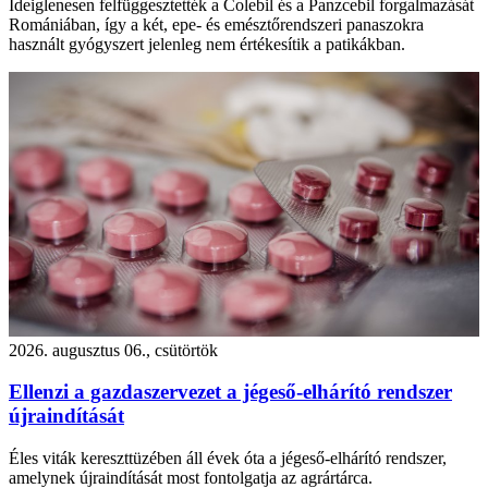
Ideiglenesen felfüggesztették a Colebil és a Panzcebil forgalmazását
Romániában, így a két, epe- és emésztőrendszeri panaszokra
használt gyógyszert jelenleg nem értékesítik a patikákban.
2026. augusztus 06., csütörtök
Ellenzi a gazdaszervezet a jégeső-elhárító rendszer
újraindítását
Éles viták kereszttüzében áll évek óta a jégeső-elhárító rendszer,
amelynek újraindítását most fontolgatja az agrártárca.