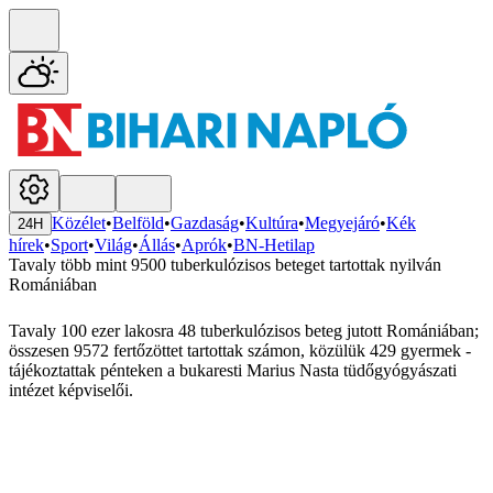
Közélet
•
Belföld
•
Gazdaság
•
Kultúra
•
Megyejáró
•
Kék
24H
hírek
•
Sport
•
Világ
•
Állás
•
Aprók
•
BN-Hetilap
Tavaly több mint 9500 tuberkulózisos beteget tartottak nyilván
Romániában
Tavaly 100 ezer lakosra 48 tuberkulózisos beteg jutott Romániában;
összesen 9572 fertőzöttet tartottak számon, közülük 429 gyermek -
tájékoztattak pénteken a bukaresti Marius Nasta tüdőgyógyászati
intézet képviselői.