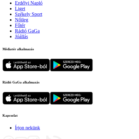
Erdélyi Napló
Liget
Székely Sport
Nőileg
Főtér
Rádió GaGa
Jóállás
Médiatér alkalmazás
Rádió GaGa alkalmazás
Kapcsolat
Írjon nekünk