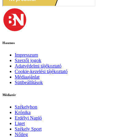
Hasznos
Impresszum
Szerzői jogok
Adatvédelmi tájékoztató
Cookie-kezelési tájékoztató
Médiaajánlat
Sütibeállítások
Médiatér
Székelyhon
Krónika
Erdélyi Napló
Liget
Székely Sport
Nőileg