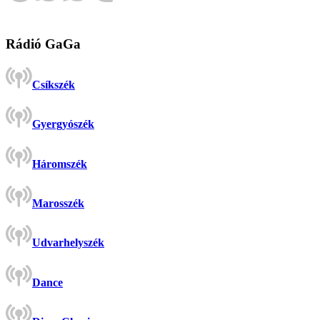
Rádió GaGa
Csíkszék
Gyergyószék
Háromszék
Marosszék
Udvarhelyszék
Dance