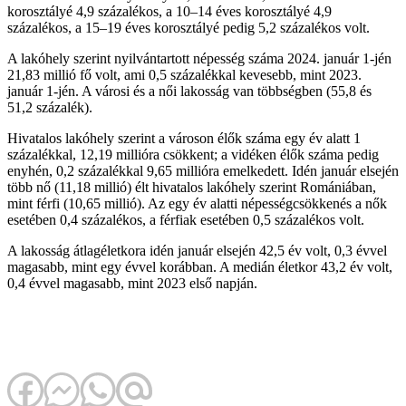
korosztályé 4,9 százalékos, a 10–14 éves korosztályé 4,9
százalékos, a 15–19 éves korosztályé pedig 5,2 százalékos volt.
A lakóhely szerint nyilvántartott népesség száma 2024. január 1-jén
21,83 millió fő volt, ami 0,5 százalékkal kevesebb, mint 2023.
január 1-jén. A városi és a női lakosság van többségben (55,8 és
51,2 százalék).
Hivatalos lakóhely szerint a városon élők száma egy év alatt 1
százalékkal, 12,19 millióra csökkent; a vidéken élők száma pedig
enyhén, 0,2 százalékkal 9,65 millióra emelkedett. Idén január elsején
több nő (11,18 millió) élt hivatalos lakóhely szerint Romániában,
mint férfi (10,65 millió). Az egy év alatti népességcsökkenés a nők
esetében 0,4 százalékos, a férfiak esetében 0,5 százalékos volt.
A lakosság átlagéletkora idén január elsején 42,5 év volt, 0,3 évvel
magasabb, mint egy évvel korábban. A medián életkor 43,2 év volt,
0,4 évvel magasabb, mint 2023 első napján.