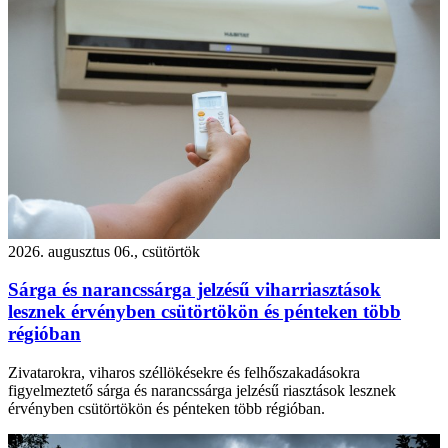
2026. augusztus 06., csütörtök
Sárga és narancssárga jelzésű viharriasztások
lesznek érvényben csütörtökön és pénteken több
régióban
Zivatarokra, viharos széllökésekre és felhőszakadásokra
figyelmeztető sárga és narancssárga jelzésű riasztások lesznek
érvényben csütörtökön és pénteken több régióban.