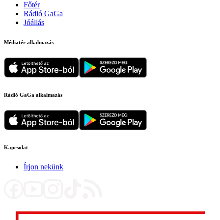
Főtér
Rádió GaGa
Jóállás
Médiatér alkalmazás
Rádió GaGa alkalmazás
Kapcsolat
Írjon nekünk