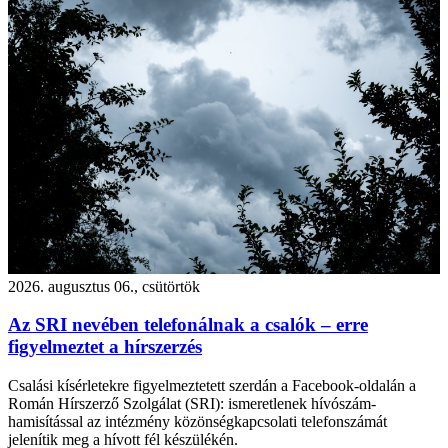
2026. augusztus 06., csütörtök
Az SRI nevében telefonálnak a csalók – erre
figyelmeztet a hírszerzés
Csalási kísérletekre figyelmeztetett szerdán a Facebook-oldalán a
Román Hírszerző Szolgálat (SRI): ismeretlenek hívószám-
hamisítással az intézmény közönségkapcsolati telefonszámát
jelenítik meg a hívott fél készülékén.