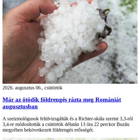
2026. augusztus 06., csütörtök
Már az ötödik földrengés rázta meg Romániát
augusztusban
A szeizmológusok felülvizsgálták és a Richter-skála szerint 3,3-ról
3,4-re módosították a csütörtök délután 13 óra 22 perckor Buzău
megyében bekövetkezett földrengés erősségét.