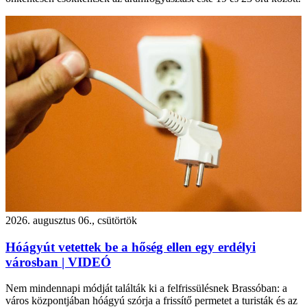
2026. augusztus 06., csütörtök
Hóágyút vetettek be a hőség ellen egy erdélyi
városban | VIDEÓ
Nem mindennapi módját találták ki a felfrissülésnek Brassóban: a
város központjában hóágyú szórja a frissítő permetet a turisták és az