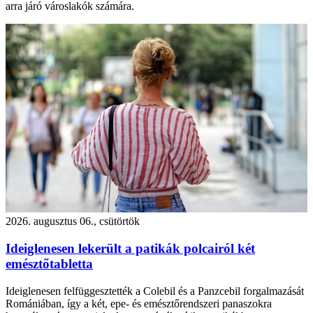
arra járó városlakók számára.
2026. augusztus 06., csütörtök
Ideiglenesen lekerült a patikák polcairól két
emésztőtabletta
Ideiglenesen felfüggesztették a Colebil és a Panzcebil forgalmazását
Romániában, így a két, epe- és emésztőrendszeri panaszokra