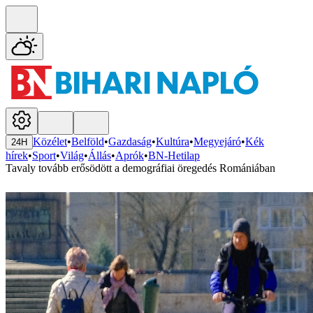
Közélet
•
Belföld
•
Gazdaság
•
Kultúra
•
Megyejáró
•
Kék
24H
hírek
•
Sport
•
Világ
•
Állás
•
Aprók
•
BN-Hetilap
Tavaly tovább erősödött a demográfiai öregedés Romániában