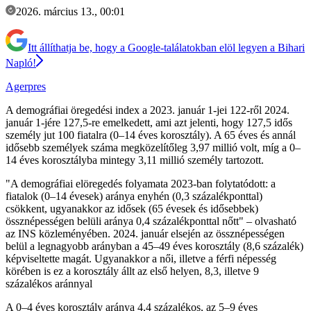
2026. március 13., 00:01
Itt állíthatja be, hogy a Google-találatokban elöl legyen a Bihari
Napló!
Agerpres
A demográfiai öregedési index a 2023. január 1-jei 122-ről 2024.
január 1-jére 127,5-re emelkedett, ami azt jelenti, hogy 127,5 idős
személy jut 100 fiatalra (0–14 éves korosztály). A 65 éves és annál
idősebb személyek száma megközelítőleg 3,97 millió volt, míg a 0–
14 éves korosztályba mintegy 3,11 millió személy tartozott.
"A demográfiai elöregedés folyamata 2023-ban folytatódott: a
fiatalok (0–14 évesek) aránya enyhén (0,3 százalékponttal)
csökkent, ugyanakkor az idősek (65 évesek és idősebbek)
össznépességen belüli aránya 0,4 százalékponttal nőtt" – olvasható
az INS közleményében. 2024. január elsején az össznépességen
belül a legnagyobb arányban a 45–49 éves korosztály (8,6 százalék)
képviseltette magát. Ugyanakkor a női, illetve a férfi népesség
körében is ez a korosztály állt az első helyen, 8,3, illetve 9
százalékos aránnyal
A 0–4 éves korosztály aránya 4,4 százalékos, az 5–9 éves