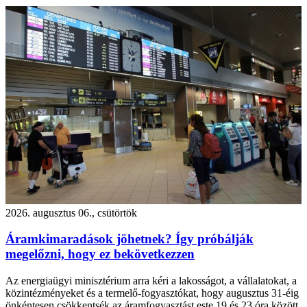
2026. augusztus 06., csütörtök
Áramkimaradások jöhetnek? Így próbálják
megelőzni, hogy ez bekövetkezzen
Az energiaügyi minisztérium arra kéri a lakosságot, a vállalatokat, a
közintézményeket és a termelő-fogyasztókat, hogy augusztus 31-éig
önkéntesen csökkentsék az áramfogyasztást este 19 és 23 óra között.