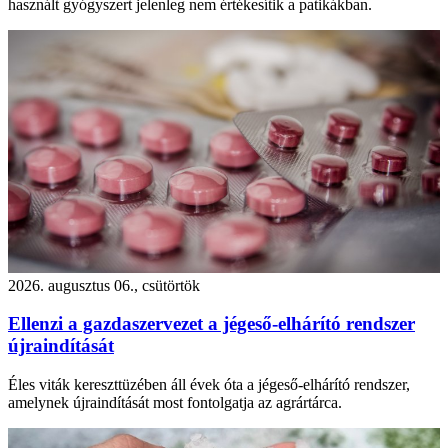
használt gyógyszert jelenleg nem értékesítik a patikákban.
2026. augusztus 06., csütörtök
Ellenzi a gazdaszervezet a jégeső-elhárító rendszer
újraindítását
Éles viták kereszttüzében áll évek óta a jégeső-elhárító rendszer,
amelynek újraindítását most fontolgatja az agrártárca.