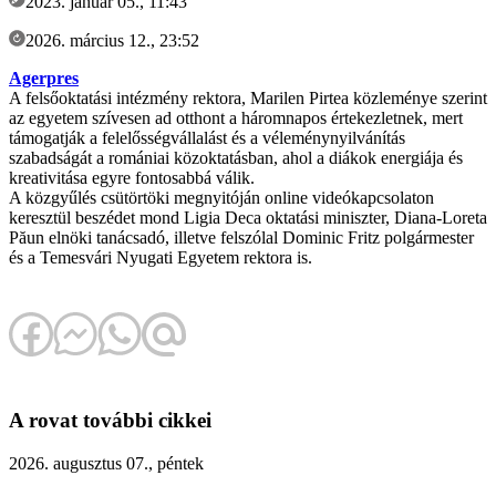
2023. január 05., 11:43
2026. március 12., 23:52
Agerpres
A felsőoktatási intézmény rektora, Marilen Pirtea közleménye szerint
az egyetem szívesen ad otthont a háromnapos értekezletnek, mert
támogatják a felelősségvállalást és a véleménynyilvánítás
szabadságát a romániai közoktatásban, ahol a diákok energiája és
kreativitása egyre fontosabbá válik.
A közgyűlés csütörtöki megnyitóján online videókapcsolaton
keresztül beszédet mond Ligia Deca oktatási miniszter, Diana-Loreta
Păun elnöki tanácsadó, illetve felszólal Dominic Fritz polgármester
és a Temesvári Nyugati Egyetem rektora is.
A rovat további cikkei
2026. augusztus 07., péntek