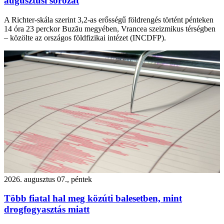
augusztusi sorozat
A Richter-skála szerint 3,2-as erősségű földrengés történt pénteken
14 óra 23 perckor Buzău megyében, Vrancea szeizmikus térségben
– közölte az országos földfizikai intézet (INCDFP).
2026. augusztus 07., péntek
Több fiatal hal meg közúti balesetben, mint
drogfogyasztás miatt