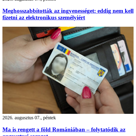
Meghosszabbították az ingyenességet: eddig nem kell
fizetni az elektronikus személyiért
2026. augusztus 07., péntek
Ma is rengett a föld Romániában – folytatódik az