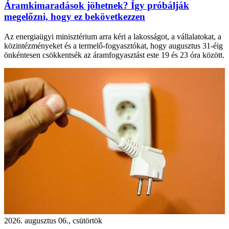
Áramkimaradások jöhetnek? Így próbálják
megelőzni, hogy ez bekövetkezzen
Az energiaügyi minisztérium arra kéri a lakosságot, a vállalatokat, a
közintézményeket és a termelő-fogyasztókat, hogy augusztus 31-éig
önkéntesen csökkentsék az áramfogyasztást este 19 és 23 óra között.
2026. augusztus 06., csütörtök