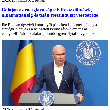
2026. augusztus 07., péntek
Bolojan az energiaválságról: Rossz döntések,
alkalmatlanság és talán rosszindulat vezetett ide
Ilie Bolojan ügyvivő kormányfő pénteken kijelentette, hogy a
stratégia hiánya és a halogatott beruházások vezettek az
energiaellátásban kialakult jelentős egyensúlytalanságokhoz.
2026. augusztus 07., péntek