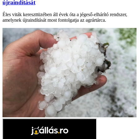
újraindítását
Éles viták kereszttüzében áll évek óta a jégeső-elhárító rendszer,
amelynek újraindítását most fontolgatja az agrártárca.