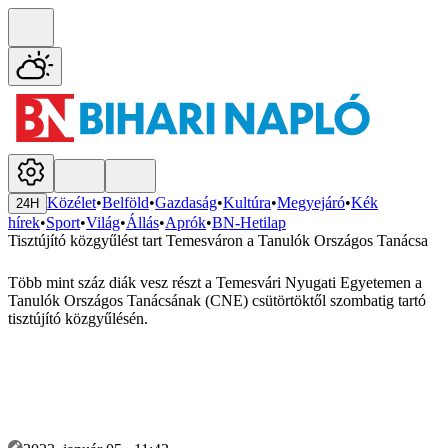
Közélet
•
Belföld
•
Gazdaság
•
Kultúra
•
Megyejáró
•
Kék
24H
hírek
•
Sport
•
Világ
•
Állás
•
Aprók
•
BN-Hetilap
Tisztújító közgyűlést tart Temesváron a Tanulók Országos Tanácsa
Több mint száz diák vesz részt a Temesvári Nyugati Egyetemen a
Tanulók Országos Tanácsának (CNE) csütörtöktől szombatig tartó
tisztújító közgyűlésén.