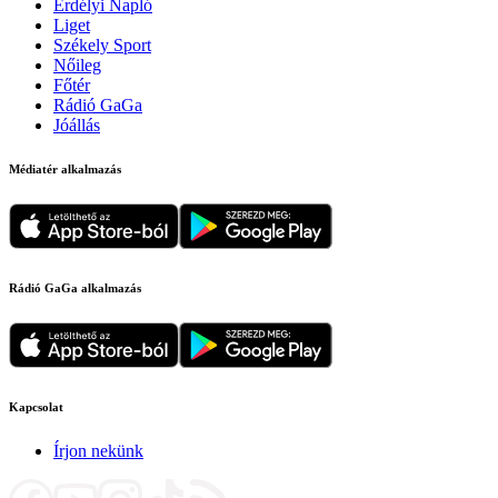
Erdélyi Napló
Liget
Székely Sport
Nőileg
Főtér
Rádió GaGa
Jóállás
Médiatér alkalmazás
Rádió GaGa alkalmazás
Kapcsolat
Írjon nekünk