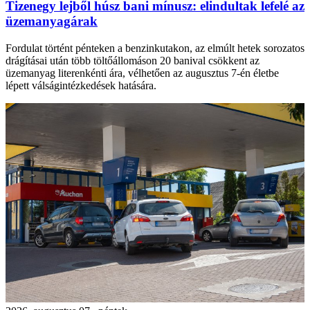
Tizenegy lejből húsz bani mínusz: elindultak lefelé az
üzemanyagárak
Fordulat történt pénteken a benzinkutakon, az elmúlt hetek sorozatos
drágításai után több töltőállomáson 20 banival csökkent az
üzemanyag literenkénti ára, vélhetően az augusztus 7-én életbe
lépett válságintézkedések hatására.