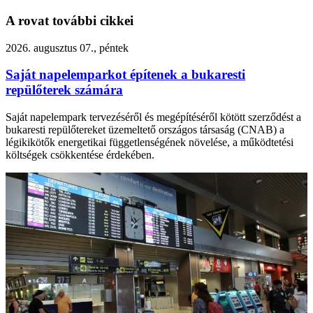
A rovat további cikkei
2026. augusztus 07., péntek
Saját napelemparkot építenek a bukaresti
repülőterek számára
Saját napelempark tervezéséről és megépítéséről kötött szerződést a
bukaresti repülőtereket üzemeltető országos társaság (CNAB) a
légikikötők energetikai függetlenségének növelése, a működtetési
költségek csökkentése érdekében.