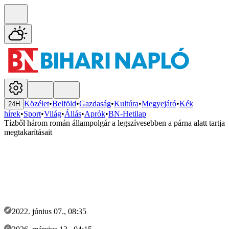
Közélet
•
Belföld
•
Gazdaság
•
Kultúra
•
Megyejáró
•
Kék
24H
hírek
•
Sport
•
Világ
•
Állás
•
Aprók
•
BN-Hetilap
Tízből három román állampolgár a legszívesebben a párna alatt tartja
megtakarításait
2022. június 07., 08:35