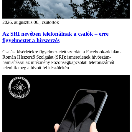
2026. augusztus 06., csütörtök
Az SRI nevében telefonálnak a csalók – erre
figyelmeztet a hírszerzés
Csalási kísérletekre figyelmeztetett szerdán a Facebook-oldalán a
Román Hírszerző Szolgálat (SRI): ismeretlenek hívószám-
hamisítással az intézmény közönségkapcsolati telefonszámát
jelenítik meg a hívott fél készülékén.