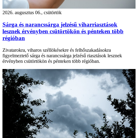
2026. augusztus 06., csütörtök
Sárga és narancssárga jelzésű viharriasztások
lesznek érvényben csütörtökön és pénteken több
régióban
Zivatarokra, viharos széllökésekre és felhőszakadásokra
figyelmeztető sárga és narancssárga jelzésű riasztások lesznek
érvényben csütörtökön és pénteken több régióban.