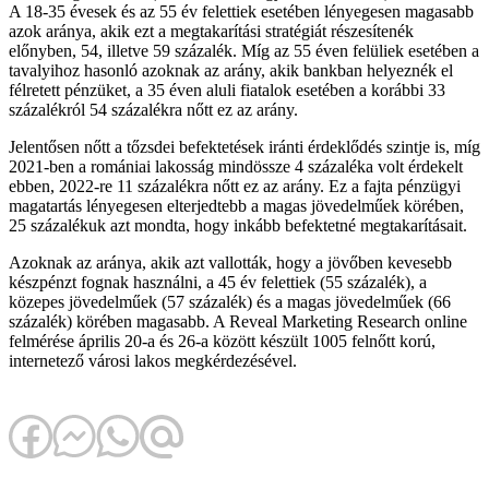
A 18-35 évesek és az 55 év felettiek esetében lényegesen magasabb
azok aránya, akik ezt a megtakarítási stratégiát részesítenék
előnyben, 54, illetve 59 százalék. Míg az 55 éven felüliek esetében a
tavalyihoz hasonló azoknak az arány, akik bankban helyeznék el
félretett pénzüket, a 35 éven aluli fiatalok esetében a korábbi 33
százalékról 54 százalékra nőtt ez az arány.
Jelentősen nőtt a tőzsdei befektetések iránti érdeklődés szintje is, míg
2021-ben a romániai lakosság mindössze 4 százaléka volt érdekelt
ebben, 2022-re 11 százalékra nőtt ez az arány. Ez a fajta pénzügyi
magatartás lényegesen elterjedtebb a magas jövedelműek körében,
25 százalékuk azt mondta, hogy inkább befektetné megtakarításait.
Azoknak az aránya, akik azt vallották, hogy a jövőben kevesebb
készpénzt fognak használni, a 45 év felettiek (55 százalék), a
közepes jövedelműek (57 százalék) és a magas jövedelműek (66
százalék) körében magasabb. A Reveal Marketing Research online
felmérése április 20-a és 26-a között készült 1005 felnőtt korú,
internetező városi lakos megkérdezésével.