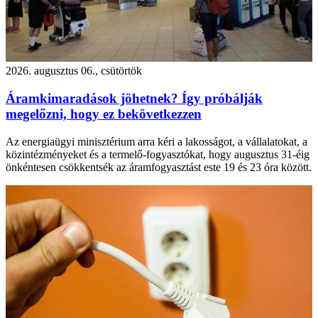
2026. augusztus 06., csütörtök
Áramkimaradások jöhetnek? Így próbálják
megelőzni, hogy ez bekövetkezzen
Az energiaügyi minisztérium arra kéri a lakosságot, a vállalatokat, a
közintézményeket és a termelő-fogyasztókat, hogy augusztus 31-éig
önkéntesen csökkentsék az áramfogyasztást este 19 és 23 óra között.