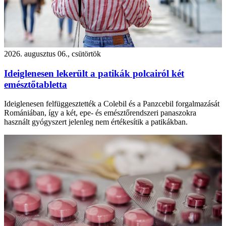
2026. augusztus 06., csütörtök
Ideiglenesen lekerült a patikák polcairól két
emésztőtabletta
Ideiglenesen felfüggesztették a Colebil és a Panzcebil forgalmazását
Romániában, így a két, epe- és emésztőrendszeri panaszokra
használt gyógyszert jelenleg nem értékesítik a patikákban.