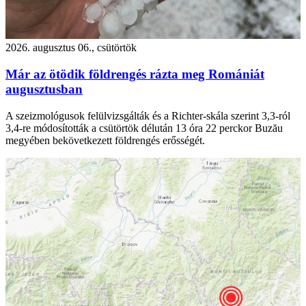
2026. augusztus 06., csütörtök
Már az ötödik földrengés rázta meg Romániát
augusztusban
A szeizmológusok felülvizsgálták és a Richter-skála szerint 3,3-ról
3,4-re módosították a csütörtök délután 13 óra 22 perckor Buzău
megyében bekövetkezett földrengés erősségét.