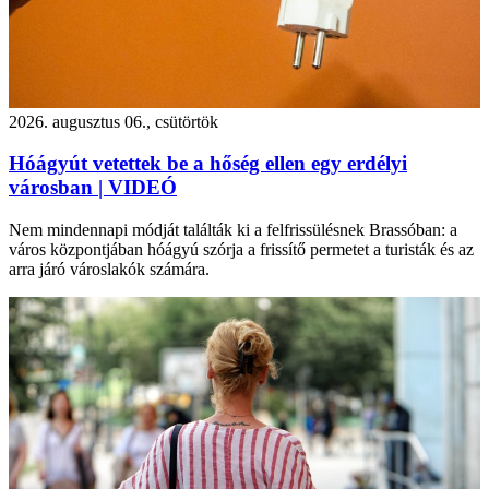
2026. augusztus 06., csütörtök
Hóágyút vetettek be a hőség ellen egy erdélyi
városban | VIDEÓ
Nem mindennapi módját találták ki a felfrissülésnek Brassóban: a
város központjában hóágyú szórja a frissítő permetet a turisták és az
arra járó városlakók számára.