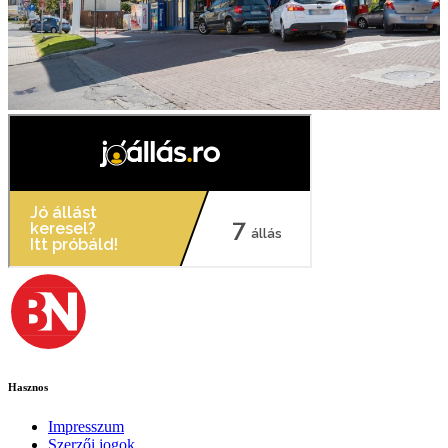
Hasznos
Impresszum
Szerzői jogok