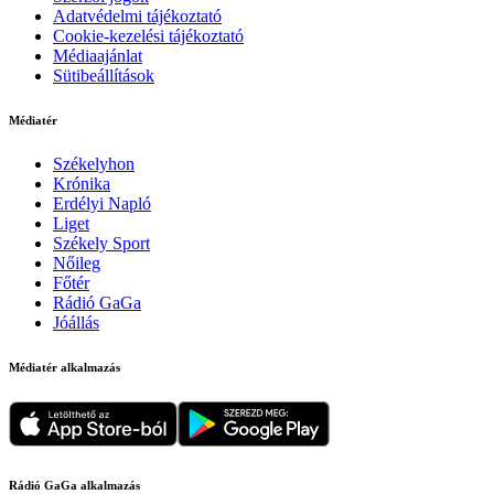
Adatvédelmi tájékoztató
Cookie-kezelési tájékoztató
Médiaajánlat
Sütibeállítások
Médiatér
Székelyhon
Krónika
Erdélyi Napló
Liget
Székely Sport
Nőileg
Főtér
Rádió GaGa
Jóállás
Médiatér alkalmazás
Rádió GaGa alkalmazás