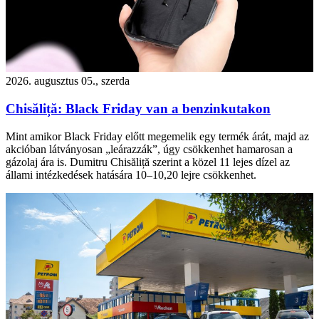
2026. augusztus 05., szerda
Chisăliță: Black Friday van a benzinkutakon
Mint amikor Black Friday előtt megemelik egy termék árát, majd az
akcióban látványosan „leárazzák”, úgy csökkenhet hamarosan a
gázolaj ára is. Dumitru Chisăliță szerint a közel 11 lejes dízel az
állami intézkedések hatására 10–10,20 lejre csökkenhet.