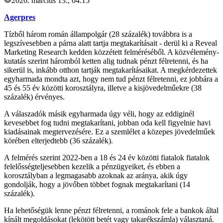
2026. március 13., 04:15
Agerpres
Tízből három román állampolgár (28 százalék) továbbra is a
legszívesebben a párna alatt tartja megtakarításait - derül ki a Reveal
Marketing Research kedden közzétett felméréséből. A közvélemény-
kutatás szerint háromból ketten alig tudnak pénzt félretenni, és ha
sikerül is, inkább otthon tartják megtakarításaikat. A megkérdezettek
egyharmada mondta azt, hogy nem tud pénzt félretenni, ez jobbára a
45 és 55 év közötti korosztályra, illetve a kisjövedelműekre (38
százalék) érvényes.
A válaszadók másik egyharmada úgy véli, hogy az eddiginél
kevesebbet fog tudni megtakarítani, jobban oda kell figyelnie havi
kiadásainak megtervezésére. Ez a szemlélet a közepes jövedelműek
körében elterjedtebb (36 százalék).
A felmérés szerint 2022-ben a 18 és 24 év közötti fiatalok fiatalok
felelősségteljesebben kezelik a pénzügyeiket, és ebben a
korosztályban a legmagasabb azoknak az aránya, akik úgy
gondolják, hogy a jövőben többet fognak megtakarítani (14
százalék).
Ha lehetőségük lenne pénzt félretenni, a románok fele a bankok által
kínált megoldásokat (lekötött betét vagy takarékszámla) választaná.