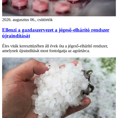
2026. augusztus 06., csütörtök
Ellenzi a gazdaszervezet a jégeső-elhárító rendszer
újraindítását
Éles viták kereszttüzében áll évek óta a jégeső-elhárító rendszer,
amelynek újraindítását most fontolgatja az agrártárca.