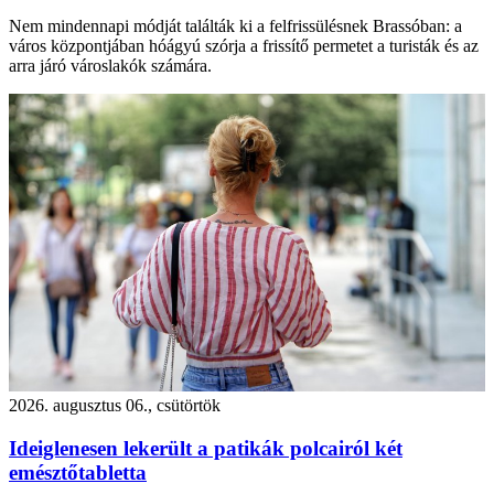
Nem mindennapi módját találták ki a felfrissülésnek Brassóban: a
város központjában hóágyú szórja a frissítő permetet a turisták és az
arra járó városlakók számára.
2026. augusztus 06., csütörtök
Ideiglenesen lekerült a patikák polcairól két
emésztőtabletta