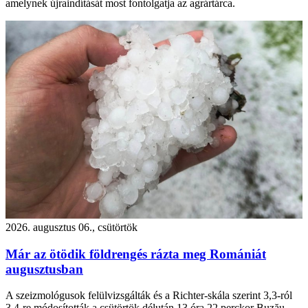
amelynek újraindítását most fontolgatja az agrártárca.
2026. augusztus 06., csütörtök
Már az ötödik földrengés rázta meg Romániát
augusztusban
A szeizmológusok felülvizsgálták és a Richter-skála szerint 3,3-ról
3,4-re módosították a csütörtök délután 13 óra 22 perckor Buzău