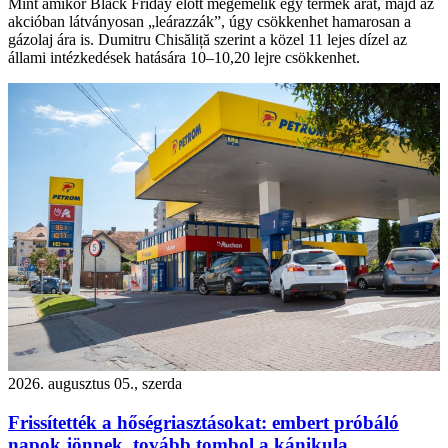
Mint amikor Black Friday előtt megemelik egy termék árát, majd az
akcióban látványosan „leárazzák”, úgy csökkenhet hamarosan a
gázolaj ára is. Dumitru Chisăliță szerint a közel 11 lejes dízel az
állami intézkedések hatására 10–10,20 lejre csökkenhet.
2026. augusztus 05., szerda
Frissítették a hőségriasztásokat: embert próbáló
napok jönnek, tovább tombol a kánikula