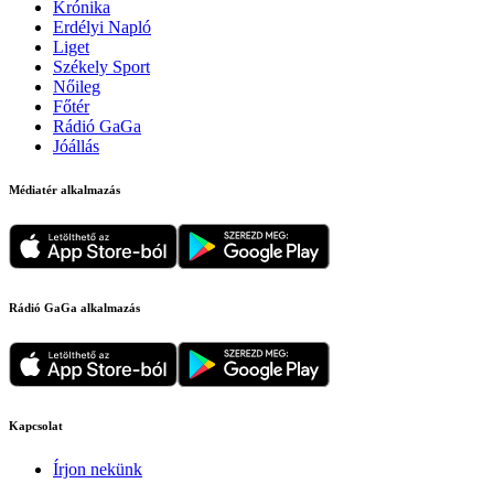
Krónika
Erdélyi Napló
Liget
Székely Sport
Nőileg
Főtér
Rádió GaGa
Jóállás
Médiatér alkalmazás
Rádió GaGa alkalmazás
Kapcsolat
Írjon nekünk