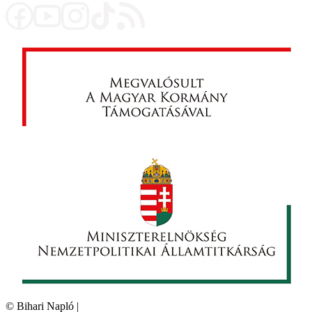
©
Bihari Napló
|