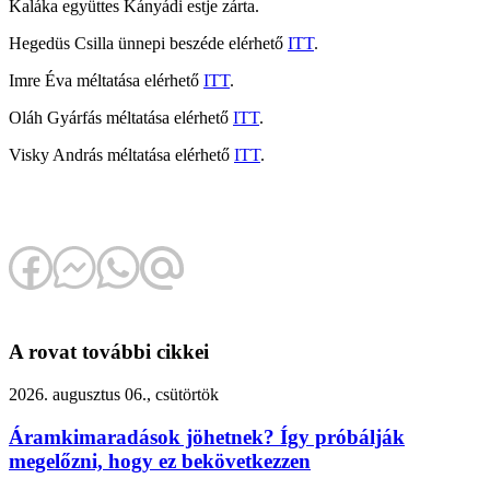
Kaláka együttes Kányádi estje zárta.
Hegedüs Csilla ünnepi beszéde elérhető
ITT
.
Imre Éva méltatása elérhető
ITT
.
Oláh Gyárfás méltatása elérhető
ITT
.
Visky András méltatása elérhető
ITT
.
A rovat további cikkei
2026. augusztus 06., csütörtök
Áramkimaradások jöhetnek? Így próbálják
megelőzni, hogy ez bekövetkezzen