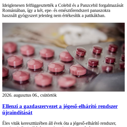
Ideiglenesen felfüggesztették a Colebil és a Panzcebil forgalmazását
Romániában, így a két, epe- és emésztőrendszeri panaszokra
használt gyógyszert jelenleg nem értékesítik a patikákban.
2026. augusztus 06., csütörtök
Ellenzi a gazdaszervezet a jégeső-elhárító rendszer
újraindítását
Éles viták kereszttüzében áll évek óta a jégeső-elhárító rendszer,