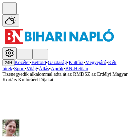
Közélet
•
Belföld
•
Gazdaság
•
Kultúra
•
Megyejáró
•
Kék
24H
hírek
•
Sport
•
Világ
•
Állás
•
Aprók
•
BN-Hetilap
Tizenegyedik alkalommal adta át az RMDSZ az Erdélyi Magyar
Kortárs Kultúráért Díjakat