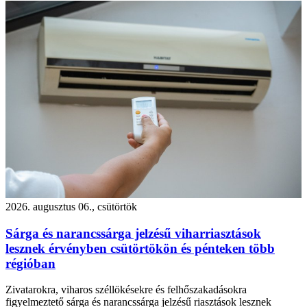
2026. augusztus 06., csütörtök
Sárga és narancssárga jelzésű viharriasztások
lesznek érvényben csütörtökön és pénteken több
régióban
Zivatarokra, viharos széllökésekre és felhőszakadásokra
figyelmeztető sárga és narancssárga jelzésű riasztások lesznek