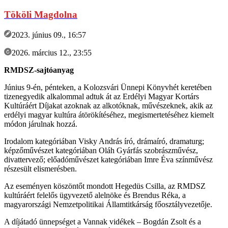
Tököli Magdolna
2023. június 09., 16:57
2026. március 12., 23:55
RMDSZ-sajtóanyag
Június 9-én, pénteken, a Kolozsvári Ünnepi Könyvhét keretében
tizenegyedik alkalommal adtuk át az Erdélyi Magyar Kortárs
Kultúráért Díjakat azoknak az alkotóknak, művészeknek, akik az
erdélyi magyar kultúra átörökítéséhez, megismertetéséhez kiemelt
módon járulnak hozzá.
Irodalom kategóriában Visky András író, drámaíró, dramaturg;
képzőművészet kategóriában Oláh Gyárfás szobrászművész,
divattervező; előadóművészet kategóriában Imre Éva színművész
részesült elismerésben.
Az eseményen köszöntőt mondott Hegedüs Csilla, az RMDSZ
kultúráért felelős ügyvezető alelnöke és Brendus Réka, a
magyarországi Nemzetpolitikai Államtitkárság főosztályvezetője.
A díjátadó ünnepséget a Vannak vidékek – Bogdán Zsolt és a