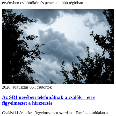
érvényben csütörtökön és pénteken több régióban.
2026. augusztus 06., csütörtök
Az SRI nevében telefonálnak a csalók – erre
figyelmeztet a hírszerzés
Csalási kísérletekre figyelmeztetett szerdán a Facebook-oldalán a