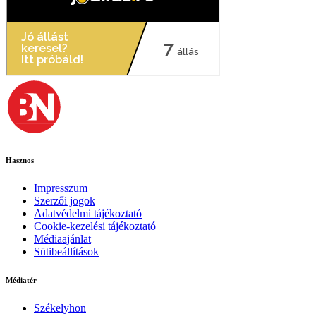
Hasznos
Impresszum
Szerzői jogok
Adatvédelmi tájékoztató
Cookie-kezelési tájékoztató
Médiaajánlat
Sütibeállítások
Médiatér
Székelyhon