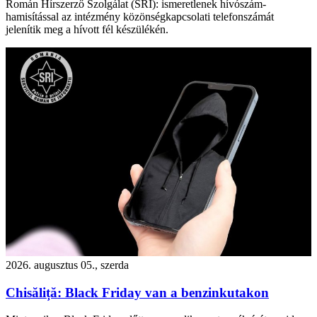
Román Hírszerző Szolgálat (SRI): ismeretlenek hívószám-
hamisítással az intézmény közönségkapcsolati telefonszámát
jelenítik meg a hívott fél készülékén.
2026. augusztus 05., szerda
Chisăliță: Black Friday van a benzinkutakon