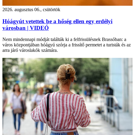
2026. augusztus 06., csütörtök
Hóágyút vetettek be a hőség ellen egy erdélyi
városban | VIDEÓ
Nem mindennapi módját találták ki a felfrissülésnek Brassóban: a
város központjában hóágyú szórja a frissítő permetet a turisták és az
arra járó városlakók számára.