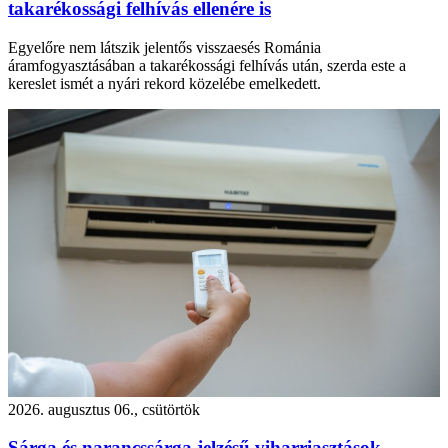
takarékossági felhívás ellenére is
Egyelőre nem látszik jelentős visszaesés Románia
áramfogyasztásában a takarékossági felhívás után, szerda este a
kereslet ismét a nyári rekord közelébe emelkedett.
2026. augusztus 06., csütörtök
Sárga és narancssárga jelzésű viharriasztások