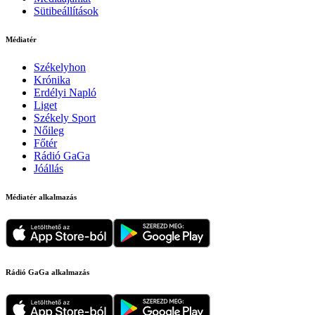
Sütibeállítások
Médiatér
Székelyhon
Krónika
Erdélyi Napló
Liget
Székely Sport
Nőileg
Főtér
Rádió GaGa
Jóállás
Médiatér alkalmazás
Rádió GaGa alkalmazás