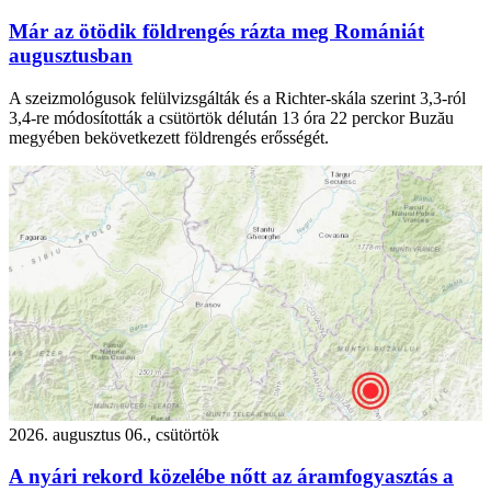
Már az ötödik földrengés rázta meg Romániát
augusztusban
A szeizmológusok felülvizsgálták és a Richter-skála szerint 3,3-ról
3,4-re módosították a csütörtök délután 13 óra 22 perckor Buzău
megyében bekövetkezett földrengés erősségét.
2026. augusztus 06., csütörtök
A nyári rekord közelébe nőtt az áramfogyasztás a