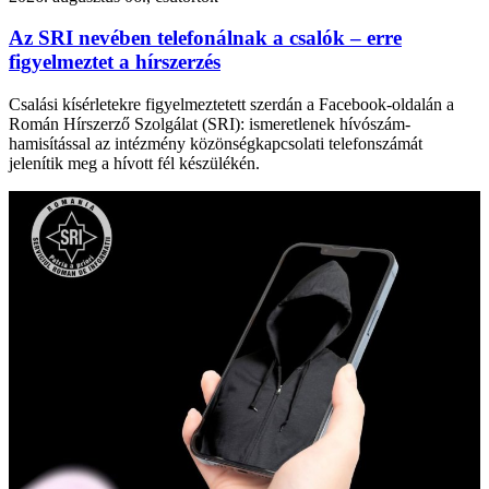
Az SRI nevében telefonálnak a csalók – erre
figyelmeztet a hírszerzés
Csalási kísérletekre figyelmeztetett szerdán a Facebook-oldalán a
Román Hírszerző Szolgálat (SRI): ismeretlenek hívószám-
hamisítással az intézmény közönségkapcsolati telefonszámát
jelenítik meg a hívott fél készülékén.