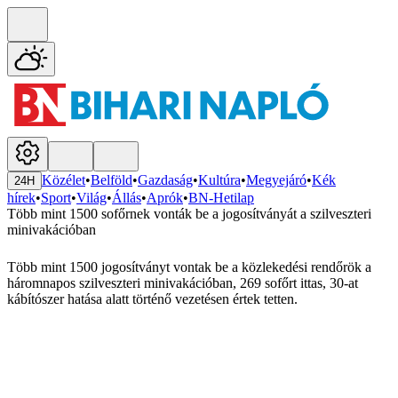
Közélet
•
Belföld
•
Gazdaság
•
Kultúra
•
Megyejáró
•
Kék
24H
hírek
•
Sport
•
Világ
•
Állás
•
Aprók
•
BN-Hetilap
Több mint 1500 sofőrnek vonták be a jogosítványát a szilveszteri
minivakációban
Több mint 1500 jogosítványt vontak be a közlekedési rendőrök a
háromnapos szilveszteri minivakációban, 269 sofőrt ittas, 30-at
kábítószer hatása alatt történő vezetésen értek tetten.