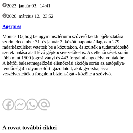
2023. január 03., 14:41
2026. március 12., 23:52
Agerpres
Monica Dajbog belügyminisztériumi szóvivő keddi tájékoztatása
szerint december 31. és január 2. között naponta átlagosan 279
radarkészüléket vetettek be a közutakon, és szűrték a tudatmódosító
szerek hatása alatt lévő gépkocsivezetőket is. Az ellenőrzések során
több mint 1500 jogosítványt és 443 forgalmi engedélyt vontak be.
A hétfői balesetmegelőzési ellenőrzési akciója során az autópálya-
rendőrség 45 olyan sofőrt igazoltatott, akik gyorshajtással
veszélyeztették a forgalom biztonságát - közölte a szóvivő.
A rovat további cikkei