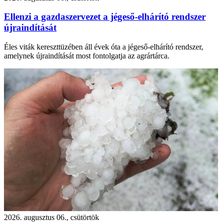
Ellenzi a gazdaszervezet a jégeső-elhárító rendszer
újraindítását
Éles viták kereszttüzében áll évek óta a jégeső-elhárító rendszer,
amelynek újraindítását most fontolgatja az agrártárca.
2026. augusztus 06., csütörtök