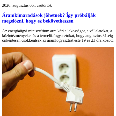
2026. augusztus 06., csütörtök
Áramkimaradások jöhetnek? Így próbálják
megelőzni, hogy ez bekövetkezzen
Az energiaügyi minisztérium arra kéri a lakosságot, a vállalatokat, a
közintézményeket és a termelő-fogyasztókat, hogy augusztus 31-éig
önkéntesen csökkentsék az áramfogyasztást este 19 és 23 óra között.