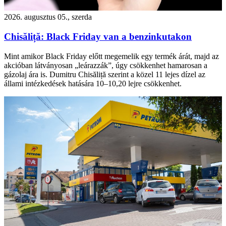
2026. augusztus 05., szerda
Chisăliță: Black Friday van a benzinkutakon
Mint amikor Black Friday előtt megemelik egy termék árát, majd az
akcióban látványosan „leárazzák”, úgy csökkenhet hamarosan a
gázolaj ára is. Dumitru Chisăliță szerint a közel 11 lejes dízel az
állami intézkedések hatására 10–10,20 lejre csökkenhet.