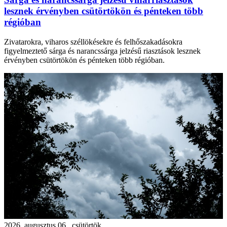
lesznek érvényben csütörtökön és pénteken több
régióban
Zivatarokra, viharos széllökésekre és felhőszakadásokra
figyelmeztető sárga és narancssárga jelzésű riasztások lesznek
érvényben csütörtökön és pénteken több régióban.
2026. augusztus 06., csütörtök