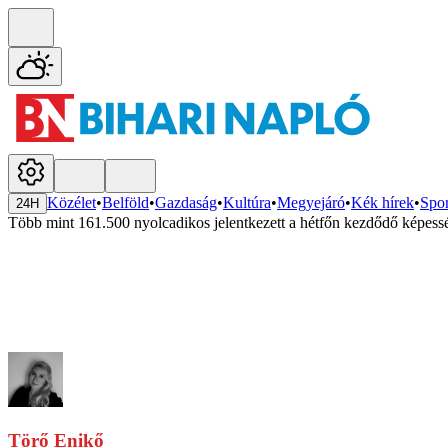
Közélet
•
Belföld
•
Gazdaság
•
Kultúra
•
Megyejáró
•
Kék hírek
•
Spor
24H
Több mint 161.500 nyolcadikos jelentkezett a hétfőn kezdődő képess
Törő Enikő