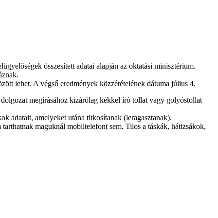
ügyelőségek összesített adatai alapján az oktatási minisztérium.
áznak.
özött lehet. A végső eredmények közzétételének dátuma július 4.
olgozat megírásához kizárólag kékkel író tollat vagy golyóstollat
ok adatait, amelyeket utána titkosítanak (leragasztanak).
 tarthatnak maguknál mobiltelefont sem. Tilos a táskák, hátizsákok,