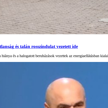
anság és talán rosszindulat vezetett ide
a hiánya és a halogatott beruházások vezettek az energiaellátásban kial