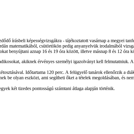
dődő írásbeli képességvizsgákra - tájékoztatott vasárnap a megyei tanfel
erdán matematikából, csütörtökön pedig anyanyelvük irodalmából vizsg
kat benyújtani aznap 16 és 19 óra között, illetve másnap 8 és 12 óra k
dikosokat, akiknek érvényes személyi igazolványt kell felmutatniuk. A d
zétosztásával. Időtartama 120 perc. A felügyelő tanárok ellenőrzik a diák
ek be olyan eszközt, ami segítheti őket a tételek megoldásában, és nem
gyek két tizedes pontosságú számtani átlaga alapján történik.