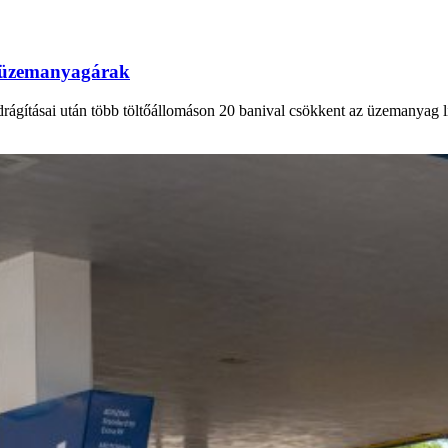
az üzemanyagárak
drágításai után több töltőállomáson 20 banival csökkent az üzemanyag lit