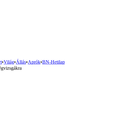
t
•
Világ
•
Állás
•
Aprók
•
BN-Hetilap
égvizsgákra