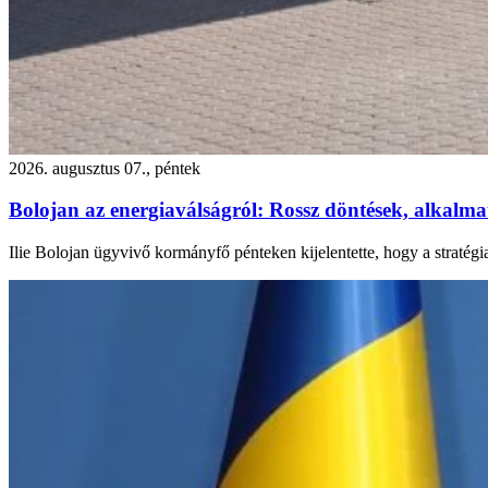
2026. augusztus 07., péntek
Bolojan az energiaválságról: Rossz döntések, alkalmatl
Ilie Bolojan ügyvivő kormányfő pénteken kijelentette, hogy a stratégi