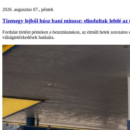
2026. augusztus 07., péntek
Tizenegy lejből húsz bani mínusz: elindultak lefelé 
Fordulat történt pénteken a benzinkutakon, az elmúlt hetek sorozatos 
válságintézkedések hatására.