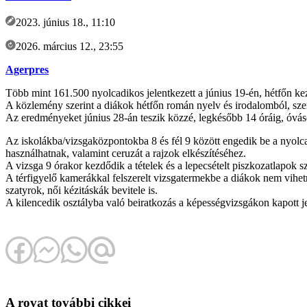
2023. június 18., 11:10
2026. március 12., 23:55
Agerpres
Több mint 161.500 nyolcadikos jelentkezett a június 19-én, hétfőn kez
A közlemény szerint a diákok hétfőn román nyelv és irodalomból, sz
Az eredményeket június 28-án teszik közzé, legkésőbb 14 óráig, óváso
Az iskolákba/vizsgaközpontokba 8 és fél 9 között engedik be a nyolca
használhatnak, valamint ceruzát a rajzok elkészítéséhez.
A vizsga 9 órakor kezdődik a tételek és a lepecsételt piszkozatlapok s
A térfigyelő kamerákkal felszerelt vizsgatermekbe a diákok nem vihetn
szatyrok, női kézitáskák bevitele is.
A kilencedik osztályba való beiratkozás a képességvizsgákon kapott je
A rovat további cikkei