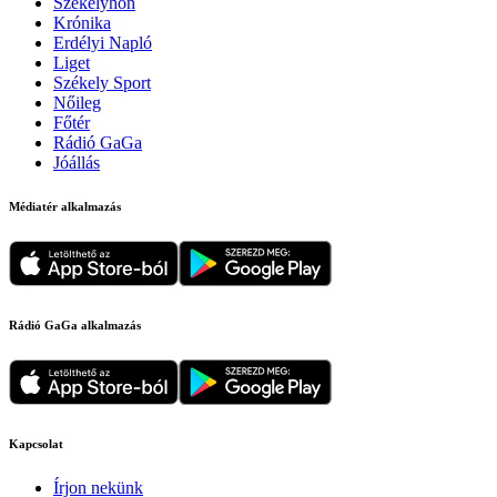
Székelyhon
Krónika
Erdélyi Napló
Liget
Székely Sport
Nőileg
Főtér
Rádió GaGa
Jóállás
Médiatér alkalmazás
Rádió GaGa alkalmazás
Kapcsolat
Írjon nekünk