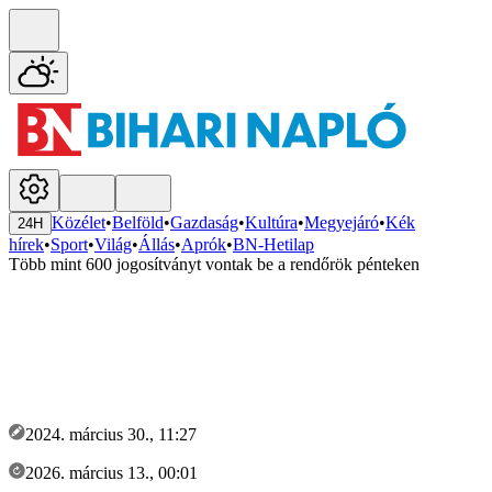
Közélet
•
Belföld
•
Gazdaság
•
Kultúra
•
Megyejáró
•
Kék
24H
hírek
•
Sport
•
Világ
•
Állás
•
Aprók
•
BN-Hetilap
Több mint 600 jogosítványt vontak be a rendőrök pénteken
2024. március 30., 11:27
2026. március 13., 00:01