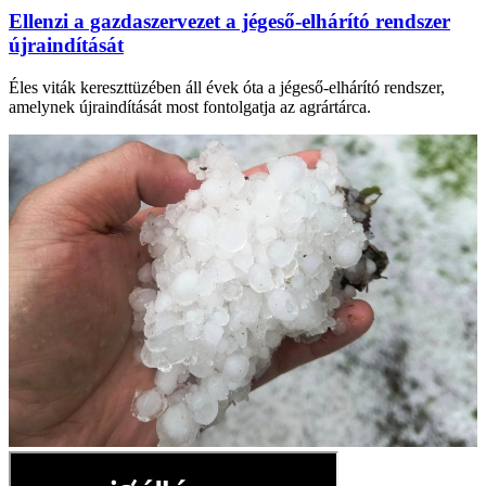
Ellenzi a gazdaszervezet a jégeső-elhárító rendszer
újraindítását
Éles viták kereszttüzében áll évek óta a jégeső-elhárító rendszer,
amelynek újraindítását most fontolgatja az agrártárca.