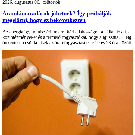
2026. augusztus 06., csütörtök
Áramkimaradások jöhetnek? Így próbálják
megelőzni, hogy ez bekövetkezzen
Az energiaügyi minisztérium arra kéri a lakosságot, a vállalatokat, a
közintézményeket és a termelő-fogyasztókat, hogy augusztus 31-éig
önkéntesen csökkentsék az áramfogyasztást este 19 és 23 óra között.