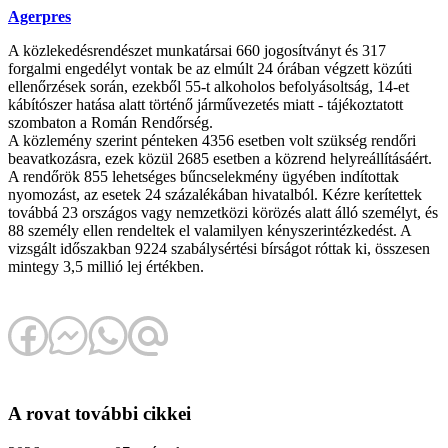
Agerpres
A közlekedésrendészet munkatársai 660 jogosítványt és 317
forgalmi engedélyt vontak be az elmúlt 24 órában végzett közúti
ellenőrzések során, ezekből 55-t alkoholos befolyásoltság, 14-et
kábítószer hatása alatt történő járművezetés miatt - tájékoztatott
szombaton a Román Rendőrség.
A közlemény szerint pénteken 4356 esetben volt szükség rendőri
beavatkozásra, ezek közül 2685 esetben a közrend helyreállításáért.
A rendőrök 855 lehetséges bűncselekmény ügyében indítottak
nyomozást, az esetek 24 százalékában hivatalból. Kézre kerítettek
továbbá 23 országos vagy nemzetközi körözés alatt álló személyt, és
88 személy ellen rendeltek el valamilyen kényszerintézkedést. A
vizsgált időszakban 9224 szabálysértési bírságot róttak ki, összesen
mintegy 3,5 millió lej értékben.
A rovat további cikkei