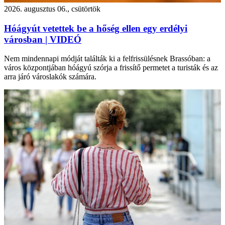
2026. augusztus 06., csütörtök
Hóágyút vetettek be a hőség ellen egy erdélyi
városban | VIDEÓ
Nem mindennapi módját találták ki a felfrissülésnek Brassóban: a
város központjában hóágyú szórja a frissítő permetet a turisták és az
arra járó városlakók számára.