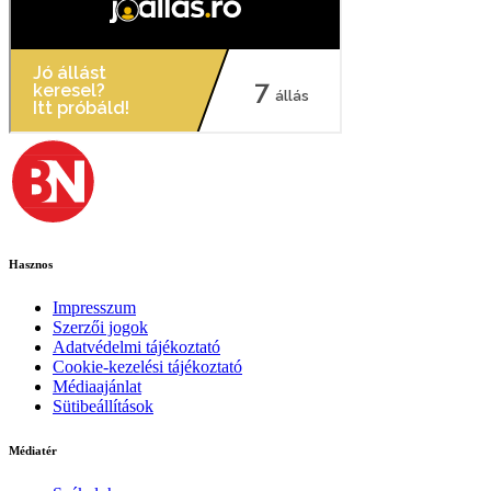
Hasznos
Impresszum
Szerzői jogok
Adatvédelmi tájékoztató
Cookie-kezelési tájékoztató
Médiaajánlat
Sütibeállítások
Médiatér