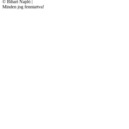
©
Bihari Napló
|
Minden jog fenntartva!