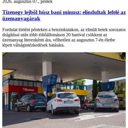
2026. augusztus 07., péntek
Tizenegy lejből húsz bani mínusz: elindultak lefelé az
üzemanyagárak
Fordulat történt pénteken a benzinkutakon, az elmúlt hetek sorozatos
drágításai után több töltőállomáson 20 banival csökkent az
üzemanyag literenkénti ára, vélhetően az augusztus 7-én életbe
lépett válságintézkedések hatására.