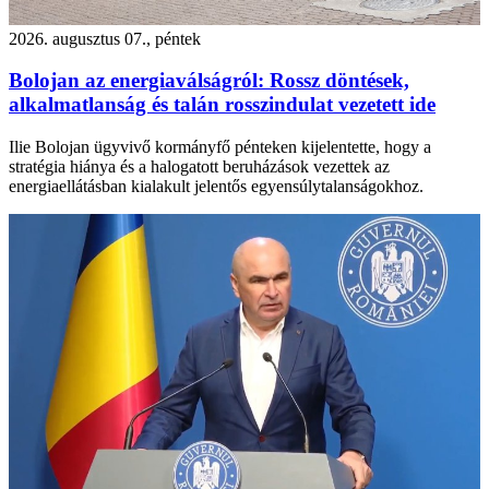
2026. augusztus 07., péntek
Bolojan az energiaválságról: Rossz döntések,
alkalmatlanság és talán rosszindulat vezetett ide
Ilie Bolojan ügyvivő kormányfő pénteken kijelentette, hogy a
stratégia hiánya és a halogatott beruházások vezettek az
energiaellátásban kialakult jelentős egyensúlytalanságokhoz.