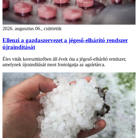
2026. augusztus 06., csütörtök
Ellenzi a gazdaszervezet a jégeső-elhárító rendszer
újraindítását
Éles viták kereszttüzében áll évek óta a jégeső-elhárító rendszer,
amelynek újraindítását most fontolgatja az agrártárca.