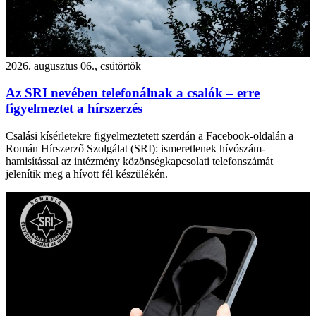
2026. augusztus 06., csütörtök
Az SRI nevében telefonálnak a csalók – erre
figyelmeztet a hírszerzés
Csalási kísérletekre figyelmeztetett szerdán a Facebook-oldalán a
Román Hírszerző Szolgálat (SRI): ismeretlenek hívószám-
hamisítással az intézmény közönségkapcsolati telefonszámát
jelenítik meg a hívott fél készülékén.