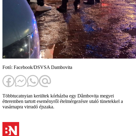
Fotó: Facebook/DSVSA Dambovita
Többtucatnyian kerültek kórházba egy Dâmbovița megyei
étteremben tartott eseményről ételmérgezésre utaló tünetekkel a
vasárnapra virradó éjszaka.