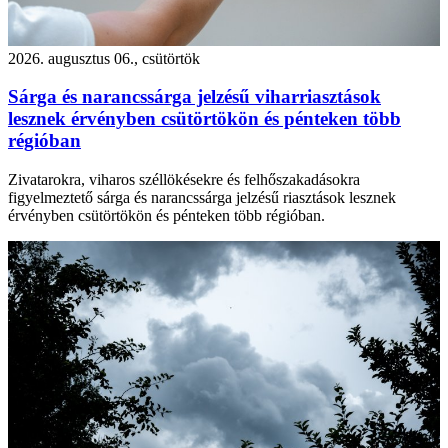
2026. augusztus 06., csütörtök
Sárga és narancssárga jelzésű viharriasztások
lesznek érvényben csütörtökön és pénteken több
régióban
Zivatarokra, viharos széllökésekre és felhőszakadásokra
figyelmeztető sárga és narancssárga jelzésű riasztások lesznek
érvényben csütörtökön és pénteken több régióban.