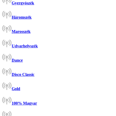
Gyergyószék
Háromszék
Marosszék
Udvarhelyszék
Dance
Disco Classic
Gold
100% Magyar