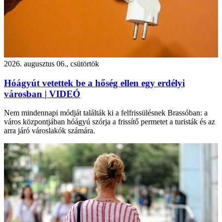
2026. augusztus 06., csütörtök
Hóágyút vetettek be a hőség ellen egy erdélyi
városban | VIDEÓ
Nem mindennapi módját találták ki a felfrissülésnek Brassóban: a
város központjában hóágyú szórja a frissítő permetet a turisták és az
arra járó városlakók számára.