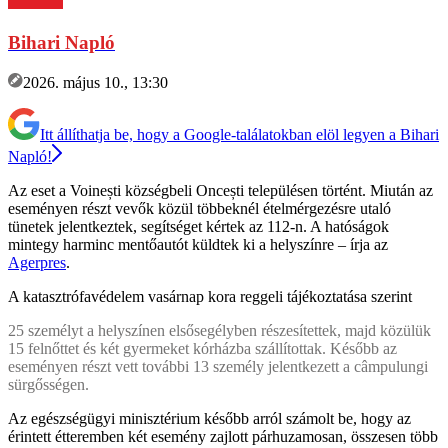
Bihari Napló
2026. május 10., 13:30
Itt állíthatja be, hogy a Google-találatokban elöl legyen a Bihari
Napló!
Az eset a Voinești községbeli Oncești településen történt. Miután az
eseményen részt vevők közül többeknél ételmérgezésre utaló
tünetek jelentkeztek, segítséget kértek az 112-n. A hatóságok
mintegy harminc mentőautót küldtek ki a helyszínre – írja az
Agerpres
.
A katasztrófavédelem vasárnap kora reggeli tájékoztatása szerint
25 személyt a helyszínen elsősegélyben részesítettek, majd közülük
15 felnőttet és két gyermeket kórházba szállítottak. Később az
eseményen részt vett további 13 személy jelentkezett a câmpulungi
sürgősségen.
Az egészségügyi minisztérium később arról számolt be, hogy az
érintett étteremben két esemény zajlott párhuzamosan, összesen több