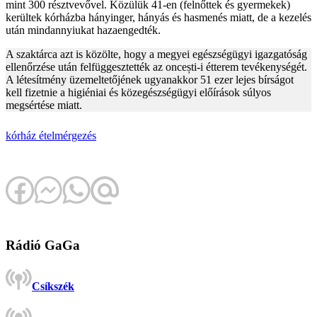
mint 300 résztvevővel. Közülük 41-en (felnőttek és gyermekek)
kerültek kórházba hányinger, hányás és hasmenés miatt, de a kezelés
után mindannyiukat hazaengedték.
A szaktárca azt is közölte, hogy a megyei egészségügyi igazgatóság
ellenőrzése után felfüggesztették az oncești-i étterem tevékenységét.
A létesítmény üzemeltetőjének ugyanakkor 51 ezer lejes bírságot
kell fizetnie a higiéniai és közegészségügyi előírások súlyos
megsértése miatt.
kórház
ételmérgezés
Rádió GaGa
Csíkszék