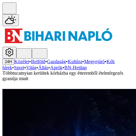
Közélet
•
Belföld
•
Gazdaság
•
Kultúra
•
Megyejáró
•
Kék
24H
hírek
•
Sport
•
Világ
•
Állás
•
Aprók
•
BN-Hetilap
Többtucatnyian kerültek kórházba egy étteremből ételmérgezés
gyanúja miatt