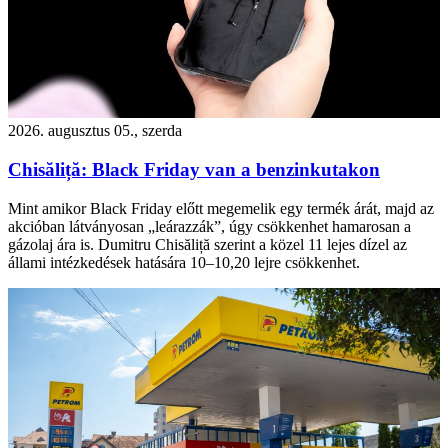
2026. augusztus 05., szerda
Chisăliță: Black Friday van a benzinkutakon
Mint amikor Black Friday előtt megemelik egy termék árát, majd az
akcióban látványosan „leárazzák”, úgy csökkenhet hamarosan a
gázolaj ára is. Dumitru Chisăliță szerint a közel 11 lejes dízel az
állami intézkedések hatására 10–10,20 lejre csökkenhet.