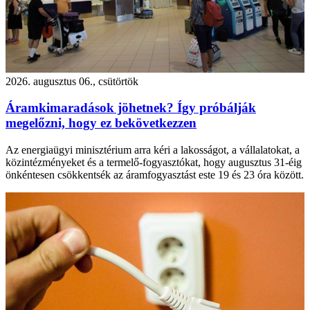
2026. augusztus 06., csütörtök
Áramkimaradások jöhetnek? Így próbálják
megelőzni, hogy ez bekövetkezzen
Az energiaügyi minisztérium arra kéri a lakosságot, a vállalatokat, a
közintézményeket és a termelő-fogyasztókat, hogy augusztus 31-éig
önkéntesen csökkentsék az áramfogyasztást este 19 és 23 óra között.