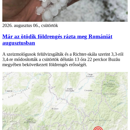
2026. augusztus 06., csütörtök
Már az ötödik földrengés rázta meg Romániát
augusztusban
A szeizmológusok felülvizsgálták és a Richter-skála szerint 3,3-ról
3,4-re módosították a csütörtök délután 13 óra 22 perckor Buzău
megyében bekövetkezett földrengés erősségét.