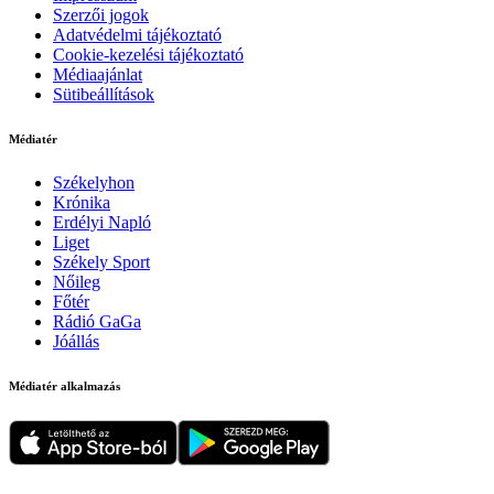
Szerzői jogok
Adatvédelmi tájékoztató
Cookie-kezelési tájékoztató
Médiaajánlat
Sütibeállítások
Médiatér
Székelyhon
Krónika
Erdélyi Napló
Liget
Székely Sport
Nőileg
Főtér
Rádió GaGa
Jóállás
Médiatér alkalmazás