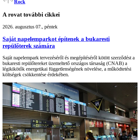
Rock
A rovat további cikkei
2026. augusztus 07., péntek
Saját napelemparkot építenek a bukaresti
repülőterek számára
Saját napelempark tervezéséről és megépítéséről kötött szerződést a
bukaresti repülőtereket üzemeltető országos társaság (CNAB) a
légikikötők energetikai függetlenségének növelése, a működtetési
költségek csökkentése érdekében.