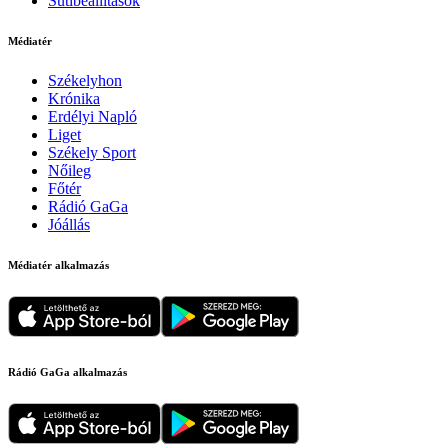
Sütibeállítások
Médiatér
Székelyhon
Krónika
Erdélyi Napló
Liget
Székely Sport
Nőileg
Főtér
Rádió GaGa
Jóállás
Médiatér alkalmazás
Rádió GaGa alkalmazás