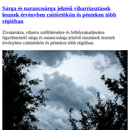
Sárga és narancssárga jelzésű viharriasztások
lesznek érvényben csütörtökön és pénteken több
régióban
Zivatarokra, viharos széllökésekre és felhőszakadásokra
figyelmeztető sárga és narancssárga jelzésű riasztások lesznek
érvényben csütörtökön és pénteken több régióban.