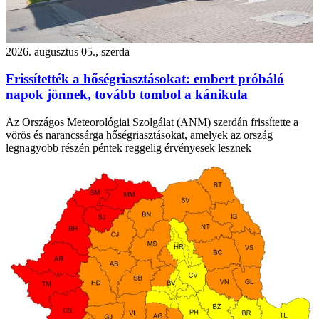
2026. augusztus 05., szerda
Frissítették a hőségriasztásokat: embert próbáló
napok jönnek, tovább tombol a kánikula
Az Országos Meteorológiai Szolgálat (ANM) szerdán frissítette a
vörös és narancssárga hőségriasztásokat, amelyek az ország
legnagyobb részén péntek reggelig érvényesek lesznek