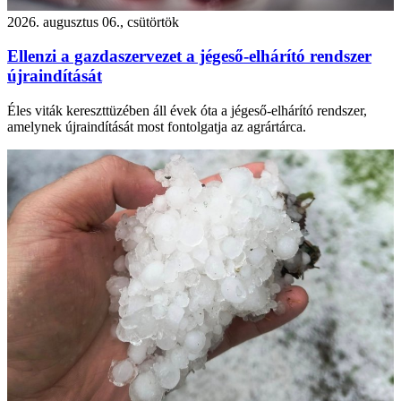
2026. augusztus 06., csütörtök
Ellenzi a gazdaszervezet a jégeső-elhárító rendszer
újraindítását
Éles viták kereszttüzében áll évek óta a jégeső-elhárító rendszer,
amelynek újraindítását most fontolgatja az agrártárca.