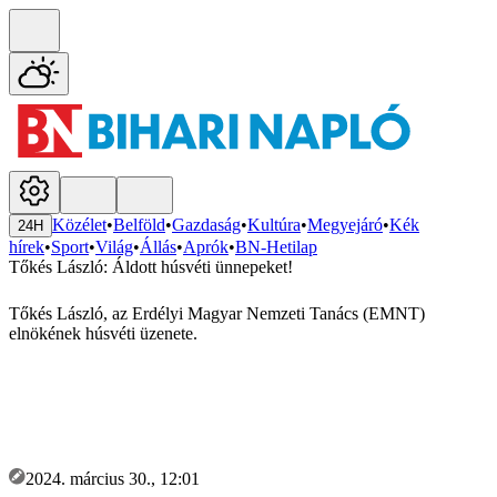
Közélet
•
Belföld
•
Gazdaság
•
Kultúra
•
Megyejáró
•
Kék
24H
hírek
•
Sport
•
Világ
•
Állás
•
Aprók
•
BN-Hetilap
Tőkés László: Áldott húsvéti ünnepeket!
Tőkés László, az Erdélyi Magyar Nemzeti Tanács (EMNT)
elnökének húsvéti üzenete.
2024. március 30., 12:01