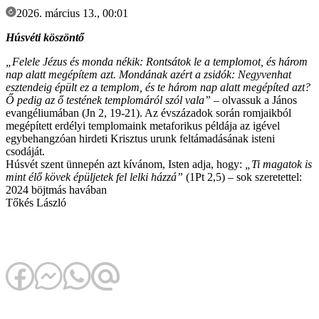
2026. március 13., 00:01
Húsvéti köszöntő
„Felele Jézus és monda nékik: Rontsátok le a templomot, és három
nap alatt megépítem azt. Mondának azért a zsidók: Negyvenhat
esztendeig épült ez a templom, és te három nap alatt megépíted azt?
Ő pedig az ő testének templomáról szól vala”
– olvassuk a János
evangéliumában (Jn 2, 19-21). Az évszázadok során romjaikból
megépített erdélyi templomaink metaforikus példája az igével
egybehangzóan hirdeti Krisztus urunk feltámadásának isteni
csodáját.
Húsvét szent ünnepén azt kívánom, Isten adja, hogy:
„Ti magatok is
mint élő kövek épüljetek fel lelki házzá”
(1Pt 2,5) – sok szeretettel:
2024 böjtmás havában
Tőkés László