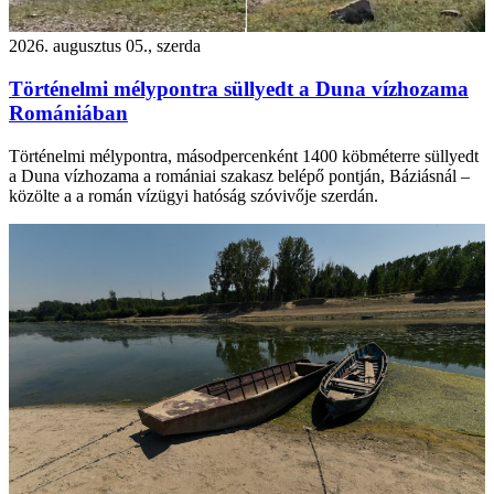
2026. augusztus 05., szerda
Történelmi mélypontra süllyedt a Duna vízhozama
Romániában
Történelmi mélypontra, másodpercenként 1400 köbméterre süllyedt
a Duna vízhozama a romániai szakasz belépő pontján, Báziásnál –
közölte a a román vízügyi hatóság szóvivője szerdán.