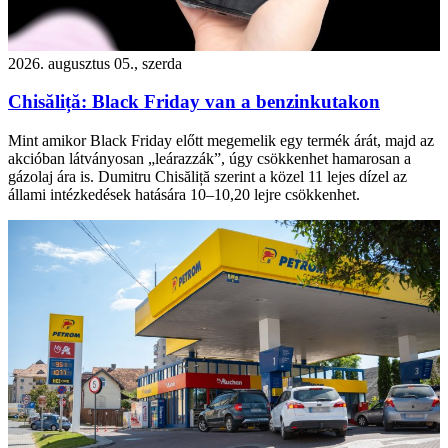
2026. augusztus 05., szerda
Chisăliță: Black Friday van a benzinkutakon
Mint amikor Black Friday előtt megemelik egy termék árát, majd az
akcióban látványosan „leárazzák”, úgy csökkenhet hamarosan a
gázolaj ára is. Dumitru Chisăliță szerint a közel 11 lejes dízel az
állami intézkedések hatására 10–10,20 lejre csökkenhet.