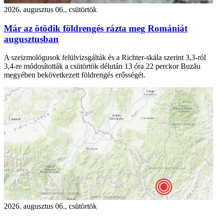
2026. augusztus 06., csütörtök
Már az ötödik földrengés rázta meg Romániát
augusztusban
A szeizmológusok felülvizsgálták és a Richter-skála szerint 3,3-ról
3,4-re módosították a csütörtök délután 13 óra 22 perckor Buzău
megyében bekövetkezett földrengés erősségét.
2026. augusztus 06., csütörtök