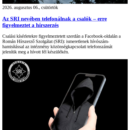
2026. augusztus 06., csütörtök
Az SRI nevében telefonálnak a csalók – erre
figyelmeztet a hírszerzés
Csalási kísérletekre figyelmeztetett szerdán a Facebook-oldalán a
Román Hírszerző Szolgálat (SRI): ismeretlenek hívószám-
hamisítással az intézmény közönségkapcsolati telefonszámát
jelenítik meg a hívott fél készülékén.