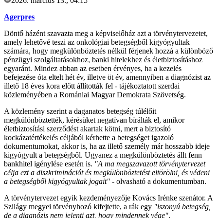
2026. március 13., 04:15
Agerpres
Döntő házént szavazta meg a képviselőház azt a törvénytervezetet,
amely lehetővé teszi az onkológiai betegségből kigyógyultak
számára, hogy megkülönböztetés nélkül férjenek hozzá a különböző
pénzügyi szolgáltatásokhoz, banki hitelekhez és életbiztosításhoz
egyaránt. Mindez abban az esetben érvényes, ha a kezelés
befejezése óta eltelt hét év, illetve öt év, amennyiben a diagnózist az
illető 18 éves kora előtt állították fel - tájékoztatott szerdai
közleményében a Romániai Magyar Demokrata Szövetség.
A közlemény szerint a daganatos betegség túlélőit
megkülönböztették, kérésüket negatívan bírálták el, amikor
életbiztosítási szerződést akartak kötni, mert a biztosító
kockázatértékelés céljából kérhette a betegséget igazoló
dokumentumokat, akkor is, ha az illető személy már hosszabb ideje
kigyógyult a betegségből. Ugyanez a megkülönböztetés állt fenn
bankhitel igénylése esetén is.
"A ma megszavazott törvénytervezet
célja ezt a diszkriminációt és megkülönböztetést eltörölni, és védeni
a betegségből kigyógyultak jogait"
- olvasható a dokumentumban.
A törvénytervezet egyik kezdeményezője Kovács Irénke szenátor. A
Szilágy megyei törvényhozó kifejtette, a rák egy
"iszonyú betegség,
de a diagnózis nem jelenti azt, hogy mindennek vége"
.