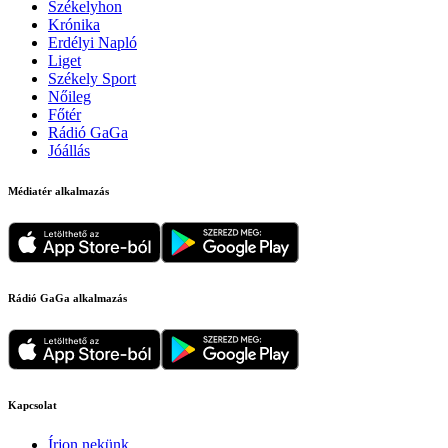
Székelyhon
Krónika
Erdélyi Napló
Liget
Székely Sport
Nőileg
Főtér
Rádió GaGa
Jóállás
Médiatér alkalmazás
Rádió GaGa alkalmazás
Kapcsolat
Írjon nekünk