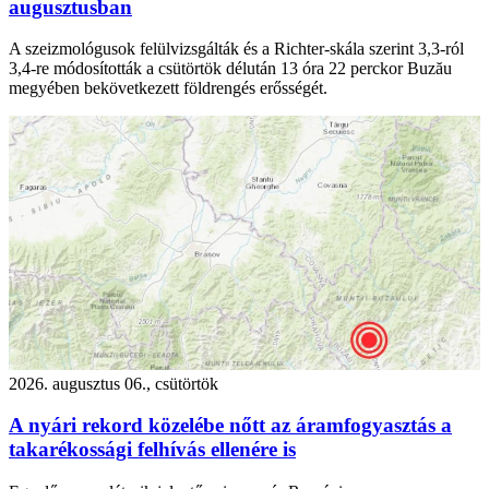
augusztusban
A szeizmológusok felülvizsgálták és a Richter-skála szerint 3,3-ról
3,4-re módosították a csütörtök délután 13 óra 22 perckor Buzău
megyében bekövetkezett földrengés erősségét.
2026. augusztus 06., csütörtök
A nyári rekord közelébe nőtt az áramfogyasztás a
takarékossági felhívás ellenére is