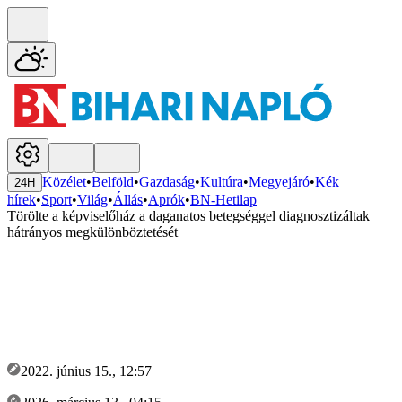
Közélet
•
Belföld
•
Gazdaság
•
Kultúra
•
Megyejáró
•
Kék
24H
hírek
•
Sport
•
Világ
•
Állás
•
Aprók
•
BN-Hetilap
Törölte a képviselőház a daganatos betegséggel diagnosztizáltak
hátrányos megkülönböztetését
2022. június 15., 12:57