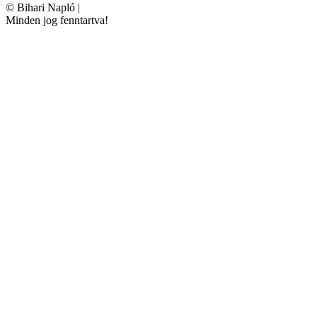
©
Bihari Napló
|
Minden jog fenntartva!