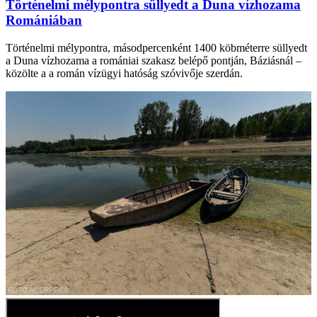
Történelmi mélypontra süllyedt a Duna vízhozama
Romániában
Történelmi mélypontra, másodpercenként 1400 köbméterre süllyedt
a Duna vízhozama a romániai szakasz belépő pontján, Báziásnál –
közölte a a román vízügyi hatóság szóvivője szerdán.