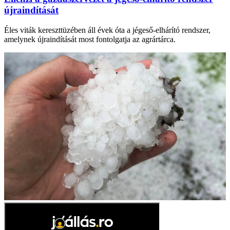
újraindítását
Éles viták kereszttüzében áll évek óta a jégeső-elhárító rendszer,
amelynek újraindítását most fontolgatja az agrártárca.