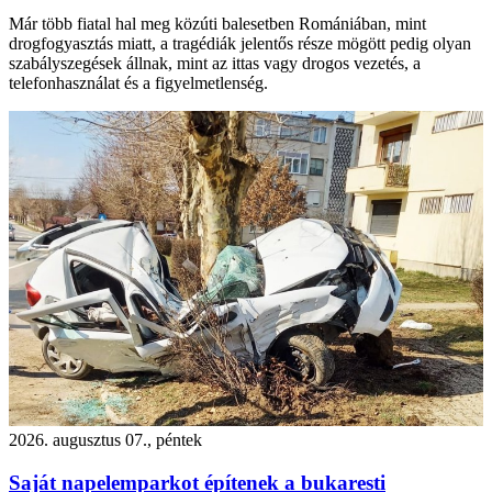
Már több fiatal hal meg közúti balesetben Romániában, mint
drogfogyasztás miatt, a tragédiák jelentős része mögött pedig olyan
szabályszegések állnak, mint az ittas vagy drogos vezetés, a
telefonhasználat és a figyelmetlenség.
2026. augusztus 07., péntek
Saját napelemparkot építenek a bukaresti