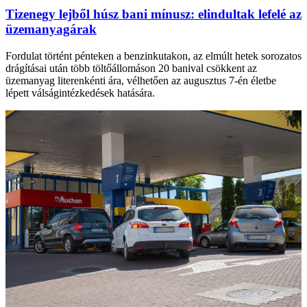
Tizenegy lejből húsz bani mínusz: elindultak lefelé az
üzemanyagárak
Fordulat történt pénteken a benzinkutakon, az elmúlt hetek sorozatos
drágításai után több töltőállomáson 20 banival csökkent az
üzemanyag literenkénti ára, vélhetően az augusztus 7-én életbe
lépett válságintézkedések hatására.