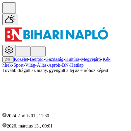
Közélet
•
Belföld
•
Gazdaság
•
Kultúra
•
Megyejáró
•
Kék
24H
hírek
•
Sport
•
Világ
•
Állás
•
Aprók
•
BN-Hetilap
Tovább drágult az arany, gyengült a lej az euróhoz képest
2024. április 01., 11:30
2026. március 13., 00:01