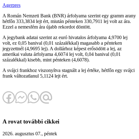
Agerpres
A Román Nemzeti Bank (BNR) árfolyama szerint egy gramm arany
hétfőn 333,3834 lejt ért, miután pénteken 330,7911 lej volt az ára.
Ezzel a nemesfém ára újabb rekordot döntött.
A jegybank adatai szerint az euró hivatalos árfolyama 4,9700 lej
volt, ez 0,05 banival (0,01 százalékkal) magasabb a pénteken
jegyzettnél (4,9695 lej). A dollárhoz képest erősödött a lej, az
amerikai valuta árfolyama 4,6074 lej volt, 0,04 banival (0,01
százalékkal) kisebb, mint pénteken (4,6078).
A svájci frankhoz viszonyítva stagnált a lej értéke, hétfőn egy svájci
frank változatlanul 5,1124 lejt ért.
A rovat további cikkei
2026. augusztus 07., péntek