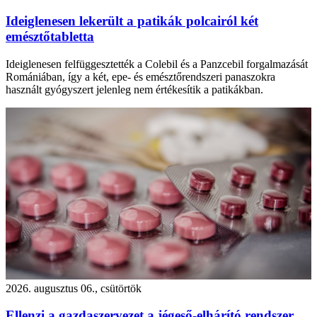
Ideiglenesen lekerült a patikák polcairól két
emésztőtabletta
Ideiglenesen felfüggesztették a Colebil és a Panzcebil forgalmazását
Romániában, így a két, epe- és emésztőrendszeri panaszokra
használt gyógyszert jelenleg nem értékesítik a patikákban.
2026. augusztus 06., csütörtök
Ellenzi a gazdaszervezet a jégeső-elhárító rendszer