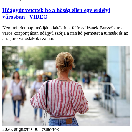
Hóágyút vetettek be a hőség ellen egy erdélyi
városban | VIDEÓ
Nem mindennapi módját találták ki a felfrissülésnek Brassóban: a
város központjában hóágyú szórja a frissítő permetet a turisták és az
arra járó városlakók számára.
2026. augusztus 06., csütörtök