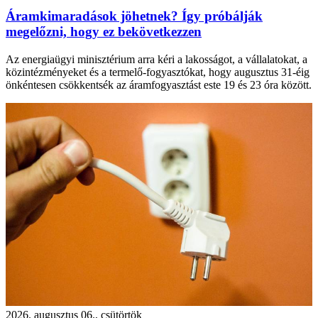
Áramkimaradások jöhetnek? Így próbálják
megelőzni, hogy ez bekövetkezzen
Az energiaügyi minisztérium arra kéri a lakosságot, a vállalatokat, a
közintézményeket és a termelő-fogyasztókat, hogy augusztus 31-éig
önkéntesen csökkentsék az áramfogyasztást este 19 és 23 óra között.
2026. augusztus 06., csütörtök