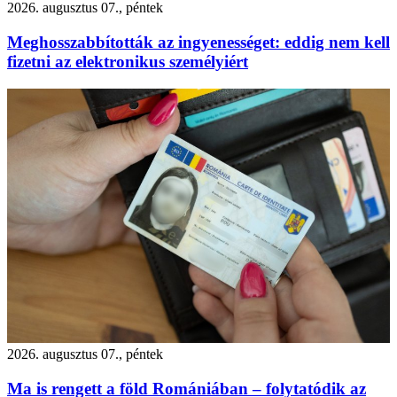
2026. augusztus 07., péntek
Meghosszabbították az ingyenességet: eddig nem kell
fizetni az elektronikus személyiért
2026. augusztus 07., péntek
Ma is rengett a föld Romániában – folytatódik az