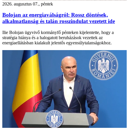
2026. augusztus 07., péntek
Bolojan az energiaválságról: Rossz döntések,
alkalmatlanság és talán rosszindulat vezetett ide
Ilie Bolojan ügyvivő kormányfő pénteken kijelentette, hogy a
stratégia hiánya és a halogatott beruházások vezettek az
energiaellátásban kialakult jelentős egyensúlytalanságokhoz.