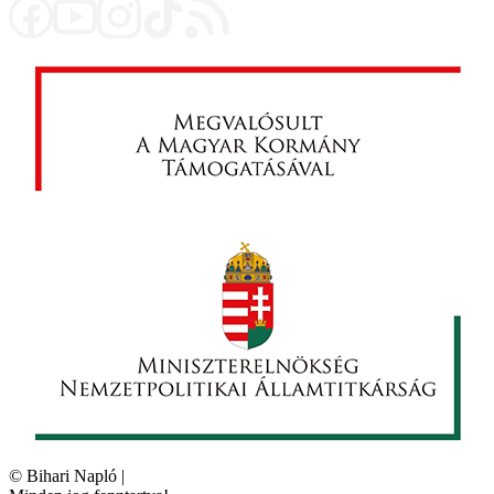
©
Bihari Napló
|