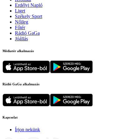
Erdélyi Napló
Liget
Székely Sport
Nőileg
Főtér
Rádió GaGa
Jóállás
Médiatér alkalmazás
Rádió GaGa alkalmazás
Kapcsolat
Írjon nekünk